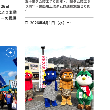
五十里ダム竣工７０周年・川俣ダム竣工６
26日
０周年・鬼怒川上流ダム群連携施設２０周
年
により変動
ューの提供
2026年4月1日（水）～