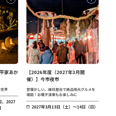
 平家あか
【2026年度（2027年3月開
催）】今市夜市
な世界
昔懐かしい、縁日屋台で絶品地元グルメを
堪能！お囃子演奏もお楽しみに
日、2027
2027年3月13日（土）～14日（日）
日