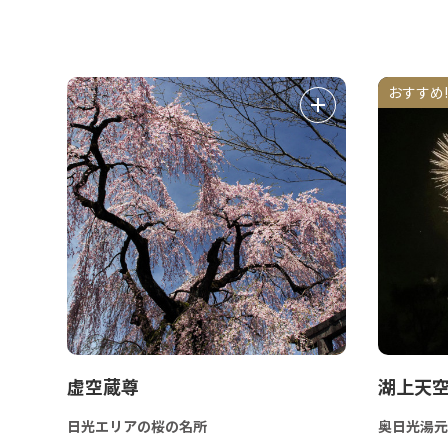
おすすめ!
虚空蔵尊
湖上天
日光エリアの桜の名所
奥日光湯元