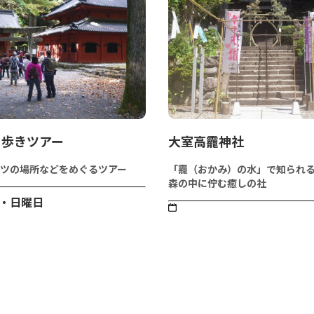
ち歩きツアー
大室高龗神社
ツの場所などをめぐるツアー
「龗（おかみ）の水」で知られ
森の中に佇む癒しの社
・日曜日