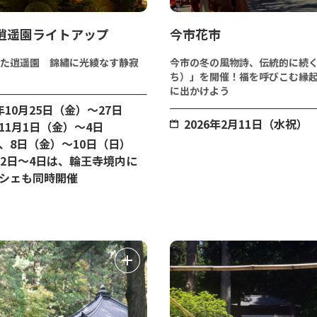
年逍遥園ライトアップ
今市花市
た逍遥園 錦繡に光綾なす静寂
今市の冬の風物詩、伝統的に続
ち）」を開催！福を呼びこむ縁
に出かけよう
年10月25日（金）～27日
2026年2月11日（水祝）
11月1日（金）～4日
、8日（金）～10日（日）
月2日～4日は、輪王寺境内に
シェも同時開催