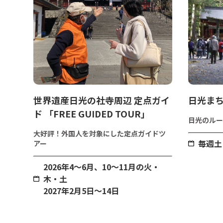
世界遺産日光の社寺周辺 定点ガイ
日光ま
ド 「FREE GUIDED TOUR」
日光のルー
大好評！外国人を対象にした定点ガイドツ
毎週土
アー
2026年4～6月、10～11月の火・
木・土
2027年2月5日～14日