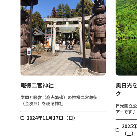
報徳二宮神社
奥日光
ク
学問と経営（商売繁盛）の神様二宮尊徳
（金次郎）を祀る神社
日光国立公
アーです♪
2024年11月17日（日）
202
（土）