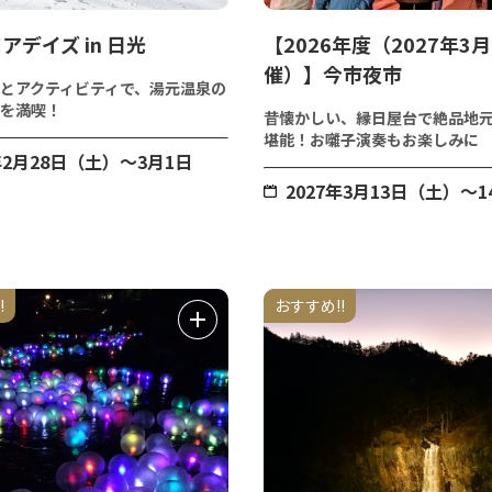
アデイズ in 日光
【2026年度（2027年3
催）】今市夜市
とアクティビティで、湯元温泉の
を満喫！
昔懐かしい、縁日屋台で絶品地
堪能！お囃子演奏もお楽しみに
年2月28日（土）～3月1日
2027年3月13日（土）～
!
おすすめ!!