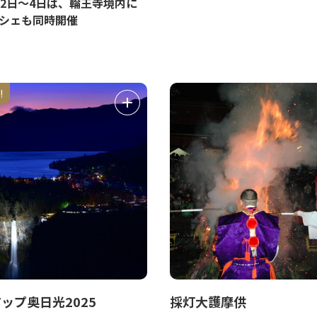
月2日～4日は、輪王寺境内に
シェも同時開催
!
ップ奥日光2025
採灯大護摩供