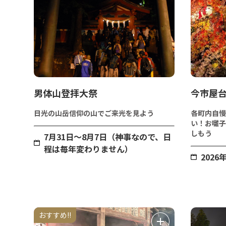
男体山登拝大祭
今市屋
日光の山岳信仰の山でご来光を見よう
各町内自慢
い！お囃子
しもう
7月31日～8月7日（神事なので、日
程は毎年変わりません）
2026
おすすめ!!