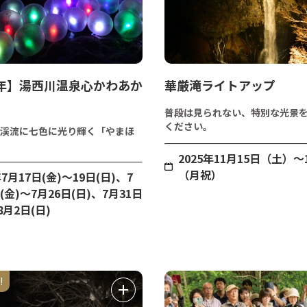
6年】湯西川温泉心かわあか
華厳滝ライトアップ
普段は見られない、特別な光景
ください。
渓流に七色に光り輝く「やまほ
2025年11月15日（土）～
（月祝）
年7月17日(金)～19日(日)、7
(金)～7月26日(日)、7月31日
8月2日(日)
!