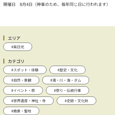
開催日 8月4日（神事のため、毎年同じ日に行われます）
エリア
#奥日光
カテゴリ
#スポット・体験
#歴史・文化
#自然・景観
#滝・川・海・ダム
#イベント・祭
#祭り・伝統行事
#世界遺産・神社・寺
#史跡・文化財
#絶景・聖地