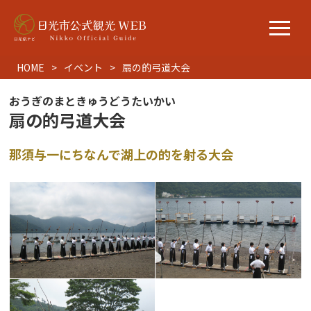
HOME
イベント
扇の的弓道大会
おうぎのまときゅうどうたいかい
扇の的弓道大会
那須与一にちなんで湖上の的を射る大会