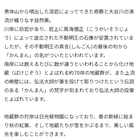
男体山から噴出した溶岩によってできた奇勝と大谷川の清
流が織りなす自然美。
川岸に巨岩があり、岩上に晃海僧正（こうかいそうじょ
う）によって造立された不動明王の石像が安置されていま
したが、その不動明王の真言(しんごん)の最後の句から
「かんまん」の名がついたといわれています。
南岸には数えるたびに数が違うといわれることから化け地
蔵（ばけじぞう）とよばれる約70体の地蔵群が、また上流
の絶壁には、弘法大師が筆を投げて彫りつけたという伝説
のある「かんまん」の梵字が刻まれており弘法大師の投筆
とよばれています。
地蔵群の対岸は日光植物園になっており、春の新緑に始ま
り秋の紅葉、そして地蔵たちが雪をかぶるまで、美しい風
光を楽しむことができます。