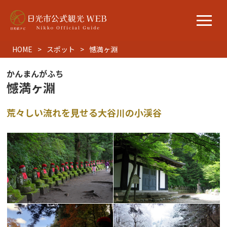
HOME
スポット
憾満ヶ淵
かんまんがふち
憾満ヶ淵
荒々しい流れを見せる大谷川の小渓谷