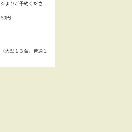
ージよりご予約くださ
50円
場（大型１３台，普通１