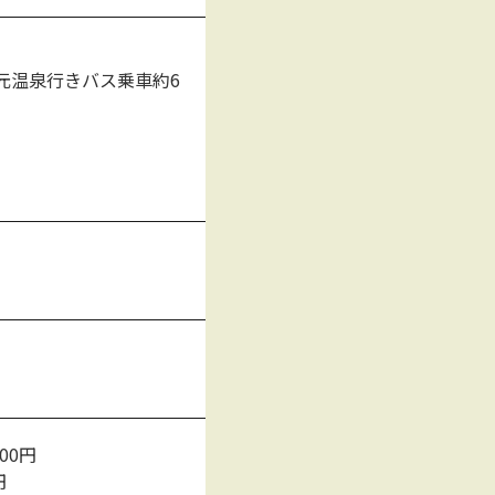
元温泉行きバス乗車約6
0円
円