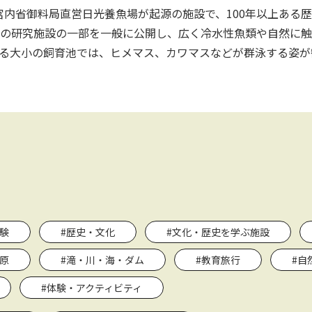
、宮内省御料局直営日光養魚場が起源の施設で、100年以上ある
の研究施設の一部を一般に公開し、広く冷水性魚類や自然に触
る大小の飼育池では、ヒメマス、カワマスなどが群泳する姿が
験
#歴史・文化
#文化・歴史を学ぶ施設
原
#滝・川・海・ダム
#教育旅行
#自
#体験・アクティビティ