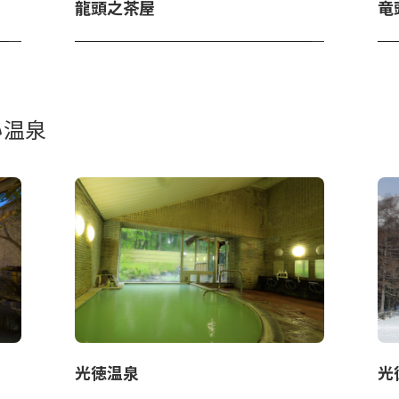
龍頭之茶屋
竜
い温泉
光徳温泉
光