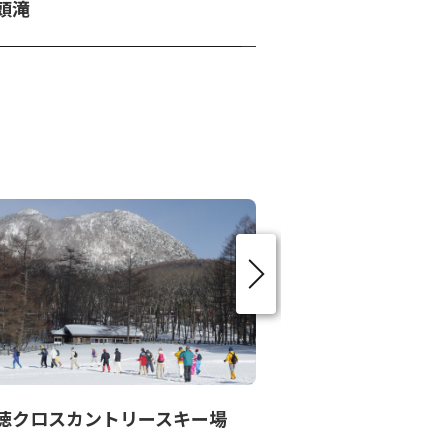
頭滝
中禅寺湖畔ボー
徳クロスカントリースキー場
アウトドアデイズ 