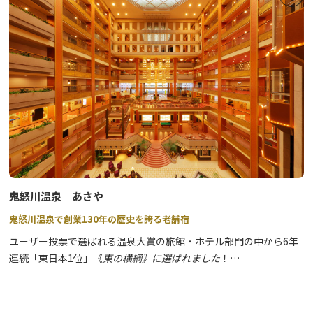
●シャトルバス※令和8(2026)年はシャトルバスの運行はございま
せんので、予めご了承ください。
◆春爛漫 さくら幸せぐるめ◆
(鬼怒川温泉・川治温泉・三依エリ
ア)
この時期限定の幸せメニューをご堪能いただけます。
詳細は「オニうま！ぐるめガイド」→
こちらをクリック
！
鬼怒川温泉 あさや
鬼怒川温泉で創業130年の歴史を誇る老舗宿
ユーザー投票で選ばれる温泉大賞の旅館・ホテル部門の中から6年
連続「東日本1位」《
東の横綱》に選ばれました
！
エントランスを入ると、豪華絢爛な吹き抜けのロビーが皆様をお出
迎えいたします。