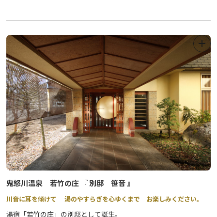
are exclusively prepared for the 25th anniversary.
*Please check the attached file for details about the stamp
・JR Nikko Station Tourist Information Center, etc.
locations.
・mekke Nikko Kyodo Center Tourist Information Center
Enjoy touring Shrines and Temples of Nikko with the
collecting board, which is available at the local tourist
*English version of Collectiong board is only distributed at the
●Nikko Toshogu Shrine
・TOBU Nikko Station Tourist Information Center
information center.
tourist information centers listed above.
- Located in the precincts beyond Front gate
・JR Nikko Station Tourist Information Center
(Toshogu Shrine ticket: 1,600 yen for adults, 550 yen for
① Visit "
elementary and junior high school students)
Where to get Colleting board
" as mentioned below
to obtain Collecting board.
② Visit "
- Located near the stairs inside Nikko Toshogu Museum
Where to get Stamp
" as mentioned below to collect
stamps on Collecting board.
(Museum admission ticket: 1,000 yen for adults, 400 yen for
For accomodation stamps,
please ask at reception desk of accommodation facility you
elementary and junior high school students)
stay.
③ Once you fulfill the conditions for achievement, please bring
*Nikko Toshogu Shrine and Nikko Toshogu Museum combined
your Collecting board to the "
ticket available
Where to
receive Commemorative Gift
(2,400 yen for adults, 870 yen for elementary and junior high
" as mentioend below.
The gifts
鬼怒川温泉 若竹の庄 『 別邸 笹音 』
will be given according to the conditions for achievement.
school students)
川音に耳を傾けて 湯のやすらぎを心ゆくまで お楽しみください。
湯宿「若竹の庄」の別邸として誕生。