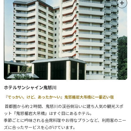
ホテルサンシャイン鬼怒川
『でっかい。けど、あったか～い』鬼怒楯岩大吊橋に一番近い宿
首都圏から約２時間、鬼怒川の渓谷側沿いに建ち人気の観光スポ
ット『鬼怒楯岩大吊橋』はすぐ目にあるホテル。
季節ごとに吟味される会席料理やお得なプランなど、利用客のニー
ズに合ったサービスを心がけています。