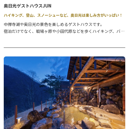
奥日光ゲストハウスJUN
ハイキング、登山、スノーシューなど、奥日光は楽しみ方がいっぱい！
中禅寺湖や奥日光の景色を楽しめるゲストハウスです。
宿泊だけでなく、戦場ヶ原や小田代原などを歩くハイキング、バー
ドウォッチングツアーや、白銀の世界を楽しむスノーシューなど、
プロのガイド資格を持つオーナーが、奥日光の満喫できる安心安全
のガイドツアーも実施しております。
初心者向けのツアーや、ご希望に応じてカスタマイズ可能な貸切ツ
アーにも対応していますので、どうぞお気軽にお問合せください
＜個人向け＞
●ネイチャーツアー（グリーンシーズン）
奥日光の自然を楽しむハイキング・トレッキングツアーです。
●初心者向けバードウォッチングツアー
奥日光で見られる鳥を探しながら自然を楽しむツアーです。
※双眼鏡のレンタル込み