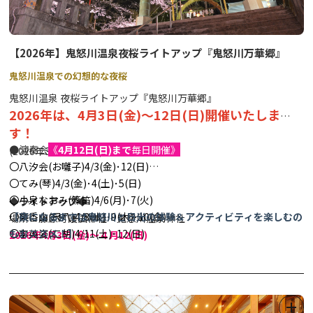
【2026年】鬼怒川温泉夜桜ライトアップ『鬼怒川万華郷』
鬼怒川温泉での幻想的な夜桜
鬼怒川温泉 夜桜ライトアップ『鬼怒川万華郷』
2026年は、4月3日(金)～12日(日)開催いたしま
す！
●演奏会
《
4月12日(日)まで
毎日開催》
(2026年3月情報更新)
〇八汐会(お囃子)4/3(金)･12(日)
〇てみ(琴)4/3(金)･4(土)･5(日)
〇小泉なおみ(篠笛)4/6(月)･7(火)
◆ライトアップ◆
〇柴香山(尺八)4/8(水)･9(木)･10(金)
【夜になるまでは鬼怒川と日光の体験＆アクティビティを楽しむの
場所：藤原町護国神社・鬼怒川温泉神社
〇李英姿(二胡)4/11(土)･12(日)
もおススメ！】
2026年4
月3日(金)～４月12(日)
〇壱太郎(和太鼓)4/11(土)･12(日)
★市内の体験＆アクティビティをまとめた便利なコラムはコチラ！
18:00-20:30
→
日光・鬼怒川などで楽しめるおススメ体験＆アクティビティ
●出店（ライトップ期間中は飲食ブースやキッチンカーが出店いた
24選！！
します)