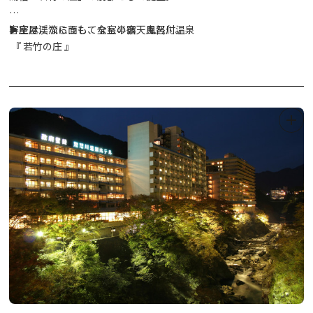
[Condition of achievement]
●Nikko Futarasan-Jinja Shine
客室は渓流に面し、全室半露天風呂付。
▶庄屋にならうもてなしの宿 鬼怒川温泉
3 temple/shrine stamps collected * Accommodation stamp is
- Located around the tea shop in Shrine Garden
『 若竹の庄 』
not included
(Admission ticket: 300 yen for adults, 100 yen for elementary,
日常から離れ、自然豊かな景観の中、のんびりと心安らぐ空間で
・Original commemorative postcard (1 piece)
junior high, and high school students)
贅沢なひとときをお愉しみいただけます。
6 temple/shrine stamps collected* Accommodation stamp is
- Located next to the Shinkyo Bridge reception desk
not included
(Shinkyo Bridge crossing ticket: 300 yen for adults, 200 yen for
・Original commemorative magnet (1 piece)
high school students, 100 yen for elementary and junior high
school students)
Accommodation stamp bonus
・Original commemorative sticker (1 piece)
*Limited commemorative Goshuin (500 yen) for 2024 available
*If you collect all 6 temple/shrine stamps, you will receive both
a postcard and a magnet.
●Nikkozan Rinno-ji Temple
- Located inside the Sanbutsudo Hall
(Sanbutsudo ticket: 400 yen for adults, 200 yen for elementary
and junior high school students)