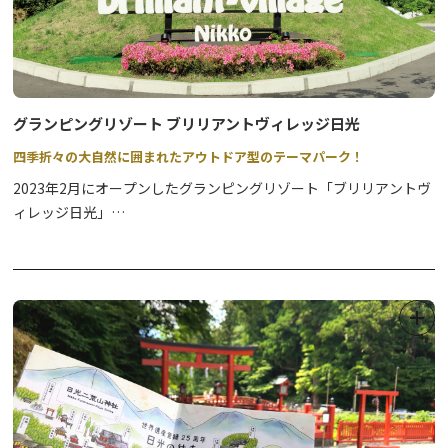
グランピングリゾート ブリリアントヴィレッジ日光
四季折々の大自然に囲まれたアウトドア型のテーマパーク！
2023年2月にオープンしたグランピングリゾート「ブリリアントヴ
ィレッジ日光」
世界遺産都市日光の大自然に囲まれた約32,000㎡の広大な敷地に
18棟のドームテント。
日光の大自然に囲まれた大型グランピングリゾートです。
場内では、龍神滝から続く小川のせせらぎや野鳥のさえずり、自然
のBGMに四季折々の景観をお楽しみください。
宿泊棟のドームテントは快適で趣のある室内を「TOKYO
interior」様がプロデュース。
併設のガゼボでは地元食材で贅沢なバーベキュー、そして夜は満天
の星空のもとキャンプファイヤーの炎に癒されながら、非日常の世