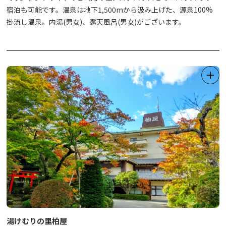
宿泊も可能です。温泉は地下1,500mから汲み上げた、源泉100%
掛流し温泉。内湯(男女)、露天風呂(男女)がございます。
泉質はアルカリ性単純温泉。効能は神経痛、くじき、うちみ、間接
のこわばり、筋肉痛、関節痛、五十肩、冷え性、疲労回復、健康回
復など。美肌若返りの湯です。
日帰り入浴もできますので、お気軽にご利用下さい。
湯けむりの里柏屋