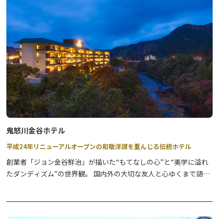
も魅力です。
ぜひ公式WEBサイトから詳細をご確認ください。
鬼怒川金谷ホテル
平成24年リニューアルオープンの和敬洋讃を重んじる伝統ホテル
創業者「ジョン金谷鮮治」が描いた“もてなしの心”と“美学に溢れ
たダンディズム”の世界観。 国内外の大切な友人と心ゆくまで語ら
い、極上の日常をもてなした別荘のような居心地の良さと、モダン
で洗練された空間・サービスをご堪能いただける「渓谷の別荘」で
す。