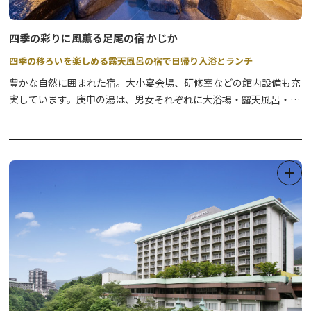
●奥日光登山ツアー
資格を持つプロのガイドと行く、安心安全の登山ツアーです。
四季の彩りに風薫る足尾の宿 かじか
四季の移ろいを楽しめる露天風呂の宿で日帰り入浴とランチ
●スノーシューツアー
奥日光のパウダースノーを楽しむ、話題のスノーシューツアーで
豊かな自然に囲まれた宿。大小宴会場、研修室などの館内設備も充
す。
実しています。庚申の湯は、男女それぞれに大浴場・露天風呂・サ
ウナを完備しており、中でも山をのぞむ露天風呂は開放感抜群。泉
●日光産 鹿革クラフト体験
質は神経痛・筋肉痛・関節炎・慢性消化器病・冷え性などに効能が
自然保護を目的に駆除される鹿の革を有効活用したクラフト体験で
あるというアルカリ性単純温泉で、入ると肌がつるつるになること
す。
から「美肌の湯」とも呼ばれています。宿泊者はもちろん、日帰り
入浴でもゆったりと楽しめます。
詳細は、公式WEBサイトをご確認ください。
＜団体向け＞
いつもご利用ありがとうございます。
●環境教育プログラム
令和８年４月１日から利用料を改定します。
自然保護を目的に駆除される鹿の革を有効活用したクラフト体験を
https://ashio-kajika.jp/
通じて、環境保全を考えるプログラムです。
※～120名、詳細は添付PDFよりご確認ください。