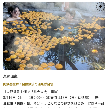
自家源泉を所有しており、この源泉は『子宝の湯』と呼ばれ、昔か
ら多くのお客様に愛されています。
季節ごとに多彩な表情を映す山並みや、手に届きそうな満天の星、
湯の香が漂う空間には”やさしい風”が吹き、訪れる旅人たちの心を
魅了します。
また和洋中約100種類以上の料理が揃う人気のブッフェ（バイキン
グ）では、料理長こだわりの「あさや」特製カレーや、活気あるオ
ープンキッチンで調理する、焼き立てのステーキや、揚げ立ての天
ぷらなどがお楽しみいただけます。
東照温泉
開放感抜群！自然放流の温泉が自慢
【東照温泉主催で「花火大会」開催】
8月16日（土） 19：00～（雨天時は17日（日）に延期） 東照
温泉敷地内
【食事（休憩）処】
そば・うどんなどの麺類をはじめ、定食や一品