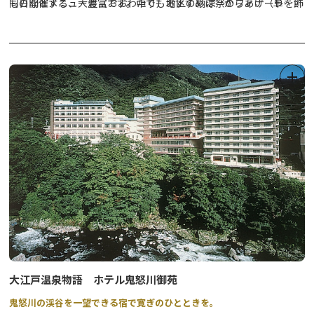
同日開催する、大渡（おおわたり）地区の納涼祭のフィナーレを飾
ものなどメニュー豊富です。中でもおすすめは「からあげ（単
る花火です。ぜひお出かけください。
品）」。言葉に表せないほど大きく、ボリュームたっぷり。その場
で食べきれない場合は持ち帰り用のパック（セルフ）が用意されて
います。
泉質はアルカリ性単純温泉。湯量が豊富で、循環や沸かし返しでは
なく自然放流が自慢の日帰り温泉施設です。日光連山を望む露天風
呂は開放感たっぷりで、ゆったりと温泉を満喫できるようになって
います。年に一度の冬至の時には特別に露天風呂と内湯両方にユズ
が浮かべられ、ユズの香りが漂う中、贅沢な入浴時間を過ごせま
す。
※季節により冬至の日が異なりますので、実施日は施設に直接お問
い合わせ下さい。
大江戸温泉物語 ホテル鬼怒川御苑
鬼怒川の渓谷を一望できる宿で寛ぎのひとときを。