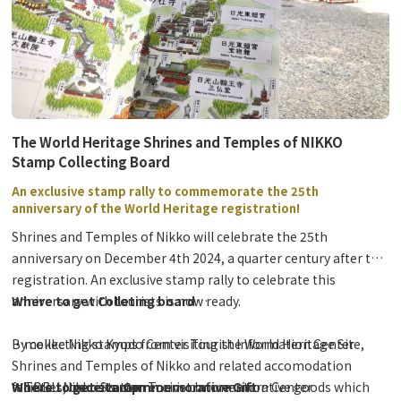
界をご体験ください。
The World Heritage Shrines and Temples of NIKKO
Stamp Collecting Board
An exclusive stamp rally to commemorate the 25th
anniversary of the World Heritage registration!
Shrines and Temples of Nikko will celebrate the 25th
anniversary on December 4th 2024, a quarter century after the
registration.
An exclusive stamp rally to celebrate this
anniversary with tourists is now ready.
Where to get Colleting board
By collecting stamps from visiting the World Heritage Site,
・mekke Nikko Kyodo Center Tourist Information Center
Shrines and Temples of Nikko and related accomodation
facilities, tourists can receive commemorative goods which
・TOBU Nikko Station Tourist Information Center
Where to get stamp
Where to receive Commemorative Gift