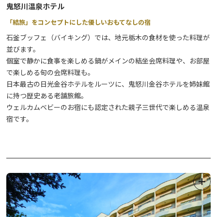
鬼怒川温泉ホテル
「結旅」をコンセプトにした優しいおもてなしの宿
・Installed near the Taiyuin worship hall
(Taiyuin ticket: 550 yen for adults, 250 yen for elementary and
石釜ブッフェ（バイキング）では、地元栃木の食材を使った料理が
junior high school students)
並びます。
個室で静かに食事を楽しめる鍋がメインの結坐会席料理や、お部屋
*Rinno-ji ticket (Sanbutsudo and Taiyuincombined ticket)
で楽しめる旬の会席料理も。
available
日本最古の日光金谷ホテルをルーツに、鬼怒川金谷ホテルを姉妹館
(900 yen for adults, 400 yen for elementary and junior high
に持つ歴史ある老舗旅館。
school students)
ウェルカムベビーのお宿にも認定された親子三世代で楽しめる温泉
宿です。
*Limited commemorative paper cutout Goshuin (1,500 yen
each) available at Sanbutsudo