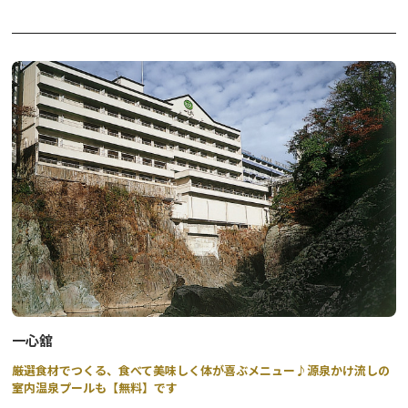
ポタリング（Pottering）とは、英語で”自転車であちこちを気軽
にぶらつく散歩”的なサイクリング。この秋、山楽では鬼怒川の紅
葉を楽しむポタリングと鬼怒川ならではのアクティビティを組み合
わせた４つのプログラムを実施いたします。どなたでも気軽に参加
いただきたく、電動自転車をご用意。心地よい秋風を感じながら、
紅葉景色とアクティビティ体験をお楽しみいただけます。
選べる４つのポタリング
１．ポタリング×ラフティング
２．ポタリング×鬼怒川ライン下り
３．ポタリング×紅葉ハイキング
４．ポタリング×日光焼体験
詳しくは、PDFをご覧ください。
一心舘
厳選食材でつくる、食べて美味しく体が喜ぶメニュー♪源泉かけ流しの
室内温泉プールも【無料】です