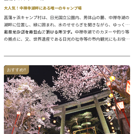
大人気！中禅寺湖畔にある唯一のキャンプ場
菖蒲ヶ浜キャンプ村は、日光国立公園内、男体山の麓、中禅寺湖の
湖畔に位置し、緑に囲まれ、水のせせらぎを聞きながら、ゆっくり
とキャンプを楽しんで頂ける所です。
奥日光の山々の登山、トレッキング、中禅寺湖でのカヌーや釣り等
の拠点に、又、世界遺産である日光の社寺等の市内観光にもお役立
てください。
おすすめ!!