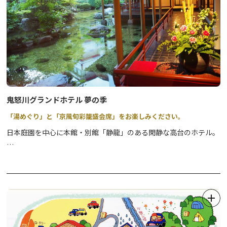
鬼怒川グランドホテル 夢の季
「湯めぐり」と「京風旬彩籠盛会席」をお楽しみください。
日本庭園を中心に本館・別館「静龍」のある閑静な高台のホテル。
★2023年6月更新★
心のバリアフリー
に取り組んでいる施設です。
詳細は、別紙の
PDF
をご覧ください。
SPAとバーラウンジ棟もありますので、「BLOOMING SPA KAIKA」
&「Le Bouquet」お楽しみください。