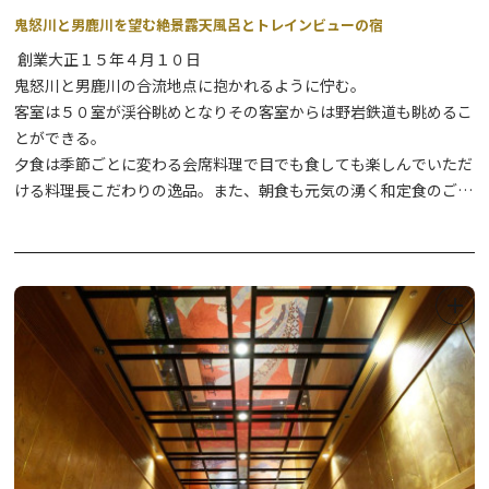
鬼怒川と男鹿川を望む絶景露天風呂とトレインビューの宿
創業大正１５年４月１０日
鬼怒川と男鹿川の合流地点に抱かれるように佇む。
客室は５０室が渓谷眺めとなりその客室からは野岩鉄道も眺めるこ
とができる。
夕食は季節ごとに変わる会席料理で目でも食しても楽しんでいただ
ける料理長こだわりの逸品。また、朝食も元気の湧く和定食のご用
意。景色も時間もゆっくりと流れるひとときをお楽しみください。
親子三代で団らんのひと時をお楽しみください。