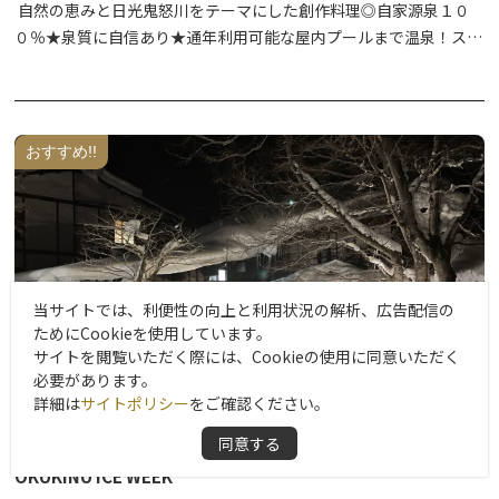
自然の恵みと日光鬼怒川をテーマにした創作料理◎自家源泉１０
０％★泉質に自信あり★通年利用可能な屋内プールまで温泉！スタ
ッフ手作り品溢れるロビーで和みのひと時を♪
おすすめ!!
当サイトでは、利便性の向上と利用状況の解析、広告配信の
ためにCookieを使用しています。
サイトを閲覧いただく際には、Cookieの使用に同意いただく
必要があります。
詳細は
サイトポリシー
をご確認ください。
同意する
OKUKINU ICE WEEK