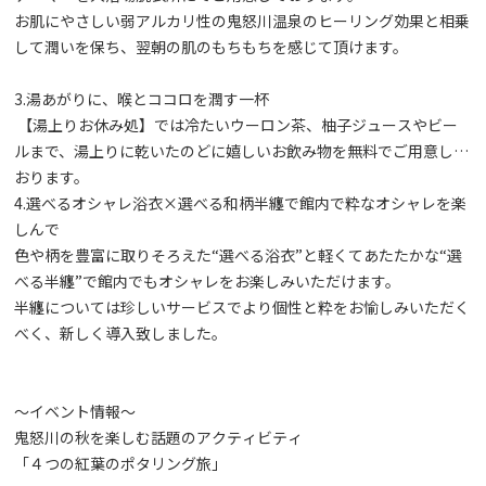
お肌にやさしい弱アルカリ性の鬼怒川温泉のヒーリング効果と相乗
して潤いを保ち、翌朝の肌のもちもちを感じて頂けます。
3.湯あがりに、喉とココロを潤す一杯
【湯上りお休み処】では冷たいウーロン茶、柚子ジュースやビー
ルまで、湯上りに乾いたのどに嬉しいお飲み物を無料でご用意して
おります。
4.選べるオシャレ浴衣×選べる和柄半纏で館内で粋なオシャレを楽
しんで
色や柄を豊富に取りそろえた“選べる浴衣”と軽くてあたたかな“選
べる半纏”で館内でもオシャレをお楽しみいただけます。
半纏については珍しいサービスでより個性と粋をお愉しみいただく
べく、新しく導入致しました。
～イベント情報～
鬼怒川の秋を楽しむ話題のアクティビティ
「４つの紅葉のポタリング旅」