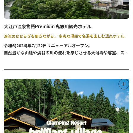
大江戸温泉物語Premium 鬼怒川観光ホテル
渓流のせせらぎを聞きながら、 多彩な湯船で名湯を楽しむ温泉ホテル
令和6(2024)年7月22日リニューアルオープン。
自然豊かな山脈や渓谷の川の流れを感じさせる大浴場や客室、スタ
イリッシュなレストランや、自然豊かな森をイメージしたプレミア
ムラウンジで鬼怒川温泉の魅力を堪能。
肌にやさしい１０種類の温浴施設と、岩盤浴や露天風呂のある２つ
の貸切風呂をご用意。女性が快適に過ごせる施設を充実させていま
す。四季との一体感を味わえる「旅の湯歩道」など様々なお風呂が
楽しめる人気スポットです。