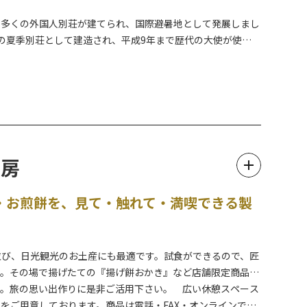
め多くの外国人別荘が建てられ、国際避暑地として発展しまし
の夏季別荘として建造され、平成9年まで歴代の大使が使用
きる限り再利用して復元したものです。また、副邸は、往時の
は国内の様々な場所の建築にも足跡を残しているアントニン・
使用されている日光杉の樹皮と薄板で構成された市松模様は、
寺湖の美しさも随一です。
工房
・お煎餅を、見て・触れて・満喫できる製
並び、日光観光のお土産にも最適です。試食ができるので、匠
す。その場で揚げたての『揚げ餅おかき』など店舗限定商品も
す。旅の思い出作りに是非ご活用下さい。 広い休憩スペース
をご用意しております。商品は電話・FAX・オンラインでの