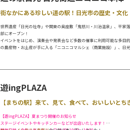
街なかにある珍しい道の駅！日光市の歴史・文化
世界遺産「日光の社寺」や関東の奥座敷「鬼怒川・川治温泉」、平家
部にオープン！
イベントをはじめ、演奏会や発表会など多数の催事に利用可能な多目
の農産物・お土産が手に入る「ニコニコマルシェ（商業施設）」、日
料理も嬉しいメニュー豊富な和食処などで構成される複合施設の道の
観光案内はお任せ！道の駅日光観光情報館（日光市観光協会本部・今
ださい。
遊ingPLAZA
★2026年4月から、新施設として「交流館」が無料利用できます。館
こちらもお気軽にお入りください。
【まちの駅】来て、見て、食べて、おいしいとち
【遊ingPLAZA】夏まつり開催のお知らせ
ステージイベントやキッチンカーなどが出店いたします！
開催日時：令和８年８月１１日(火祝) 10:00～16:00
サンシャインホテル鬼怒川
向い側にオープンしました！