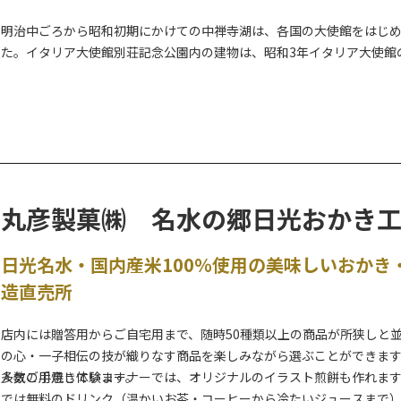
明治中ごろから昭和初期にかけての中禅寺湖は、各国の大使館をはじ
た。イタリア大使館別荘記念公園内の建物は、昭和3年イタリア大使館
していたものを、当時の設計図をもとに、床板・建具・家具などをで
歴史を紹介する「国際避暑地歴史館」として整備されています。設計
レーモンドによるもので、建材にもこだわりがあります。特に外壁に
とても美しいエッセンスとなっています。 別荘記念公園から見る中禅
丸彦製菓㈱ 名水の郷日光おかき
日光名水・国内産米100％使用の美味しいおかき
造直売所
店内には贈答用からご自宅用まで、随時50種類以上の商品が所狭しと
の心・一子相伝の技が織りなす商品を楽しみながら選ぶことができま
多数ご用意しています。
人気の手焼き体験コーナーでは、オリジナルのイラスト煎餅も作れま
では無料のドリンク（温かいお茶・コーヒーから冷たいジュースまで）