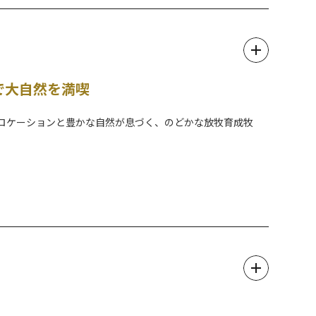
るカルチュラルパークです。
さながらの町並みが再現されています。
に触れることができるほか、お客様ご自身もお着替えをして江
で大自然を満喫
そして、ここでしか味わえないお食事など、まさに百花繚乱
きるロケーションと豊かな自然が息づく、のどかな放牧育成牧
しさに息を飲むだけでなく笑いもある花魁劇場、笑い転げるほ
と一緒に遊べるふれあい施設や家族で楽しめるアスレチック、
覧ください。
、アイスクリームやバター作りを体験いただけます。
方でもお気軽にキャンプを楽しめます。冬期はスノーモービル