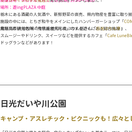
場所：遊ingPLAZA 中庭
栃木にある酒蔵の人気酒や、新鮮野菜の直売、県内物産を豊富に取り
施設の中には、とちぎ和牛をメインにしたハンバーガーショップ「
CO
鬼怒川の観光名所「鬼怒楯岩大吊橋」のすぐ近くにある総合施設！
霧降高原 大笹牧場の牛乳を使用したぷりん屋さん「
日光ぷりん亭
」、
スムージーやドリンク、スイーツなどを提供するカフェ「
Cafe Lune
ドッグランなどがあります！
日光だいや川公園
キャンプ・アスレチック・ピクニックも！広々と