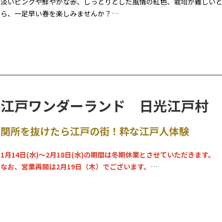
淡いピンクや鮮やかな赤、しっとりとした風情の紅色、栽培が難しい
ら、一足早い春を楽しみませんか？
牡丹は昔から、数ある花の中でもその見事な大輪の咲き様から「花王
く用いられています。
本来5月期に咲く牡丹を特殊栽培で咲かせ、冬季に鑑賞いただける花の
大輪の牡丹の端正な佇まいと、日本庭園風に装飾を施した室内会場で
江戸ワンダーランド 日光江戸村
関所を抜けたら江戸の街！粋な江戸人体験
1月14日(水)～2月18日(水)の期間は冬期休業とさせていただきます。
なお、営業再開は2月19日（木）でございます。
その他、営業日につきましては、日光江戸村ホームページでご確認く
「勧善懲悪！ あっぱれ日光！SL大樹珍道中 ～EDO WONDER TRAIN