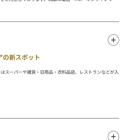
リアの新スポット
内にはスーパーや雑貨・日用品・衣料品店、レストランなどが入
0ｍまで到達！雄大な日光連山を一望でき、1台だけあるスケ
その場でも遠目からでもビュースポットになっています。
らお食事、レジャーと一度に楽しめるランドマークとなって