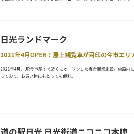
購入も可能です。
日光ランドマーク
2021年4月OPEN！屋上観覧車が目印の今市エ
2021年4月、JR今市駅すぐ近くにオープンした複合商業施設。施設
っており、お買い物にもとっても便利。
また、全国でも珍しい屋上観覧車が設置してあります。観覧車は地上4
ルトンゴンドラに乗れば、スリル満点！！夜間はライトアップされ、
4階にはカフェレストランが併設してありますので、お買い物をしなが
います。
道の駅日光 日光街道ニコニコ本陣