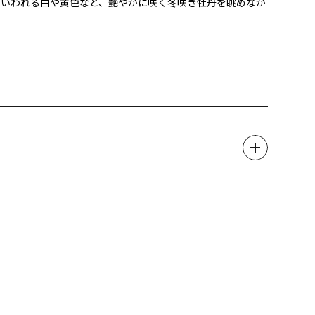
といわれる白や黄色など、艶やかに咲く冬咲き牡丹を眺めなが
」とも呼ばれ、日光東照宮や家光廟大猷院の彫刻などにも数多
祭典を開催します。
、趣ある和の雰囲気をゆっくりとご堪能ください。
ださい。→
★
～」開催！