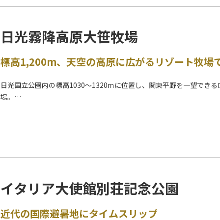
２０２６年２月２０日（金）～２３日（月・祝）の4日間→
★
EDO WONDERLAND日光江戸村は、江戸時代の文化を肌で体感でき
日光霧降高原大笹牧場
広大な敷地には、街道、宿場、商家街、忍者の里、武家屋敷など実物
江戸人たちとのふれあいや体験イベントを通して、活きた江戸の息吹
標高1,200m、天空の高原に広がるリゾート牧場
戸人になりきることもできます。
お芝居が見られる7つの劇場、歴史や文化を学ぶことができる展示館、
日光国立公園内の標高1030～1320ｍに位置し、関東平野を一望で
の“EDO”があなたの旅の思い出を彩ります。
場。
特に、忍びの神髄を全身で感じることのできる迫力の忍者ショー、美
362ヘクタールもの面積を誇る、全国屈指の広さの牧場内には、動物
どのお芝居が楽しめる両国座など、是非、様々なお芝居やショーをご
名物のジンギスカンが食べられるレストランなどが設けられている他
1日、または最低でも半日の滞在をおススメします。
敷地内にはオートキャンプ場が併設され、アウトドア慣れしていない
の迫力ある雪上体験もおすすめ。
四季を通して大自然を満喫できる観光牧場です。
イタリア大使館別荘記念公園
近代の国際避暑地にタイムスリップ