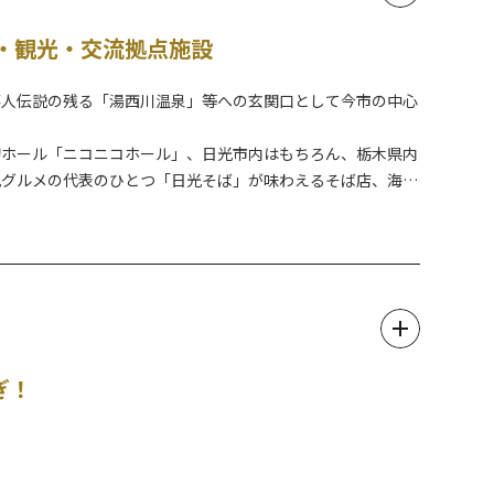
・観光・交流拠点施設
落人伝説の残る「湯西川温泉」等への玄関口として今市の中心
的ホール「ニコニコホール」、日光市内はもちろん、栃木県内
光グルメの代表のひとつ「日光そば」が味わえるそば店、海鮮
駅です。
市支部事務所）と、コンビニエンスストアもぜひお立ち寄りく
内にはフリースペースの他、授乳室が利用いただけますので、
ぎ！