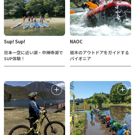
Sup! Sup!
NAOC
日本一空に近い湖・中禅寺湖で
栃木のアウトドアをガイドする
SUP体験！
パイオニア