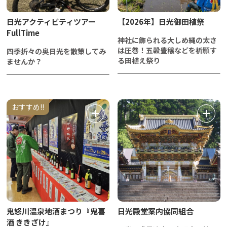
日光アクティビティツアー
【2026年】日光御田植祭
FullTime
神社に飾られる大しめ縄の太さ
は圧巻！五穀豊穣などを祈願す
四季折々の奥日光を散策してみ
る田植え祭り
ませんか？
おすすめ!!
鬼怒川温泉地酒まつり『鬼喜
日光殿堂案内協同組合
酒 ききざけ』