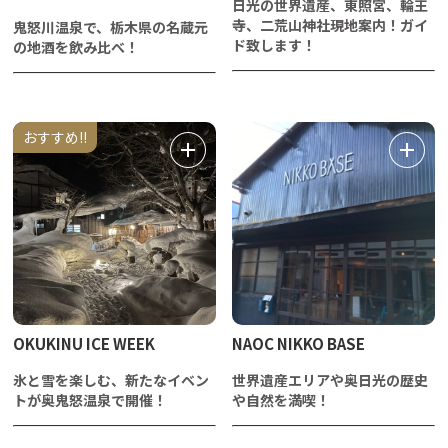
日光の世界遺産、東照宮、輪王
寺、二荒山神社現地案内！ガイ
鬼怒川温泉で、栃木県の名蔵元
ド致します！
の地酒を飲み比べ！
おすすめ!!
OKUKINU ICE WEEK
NAOC NIKKO BASE
氷と雪を楽しむ、新たなイベン
世界遺産エリアや奥日光の歴史
トが奥鬼怒温泉で開催！
や自然を満喫！