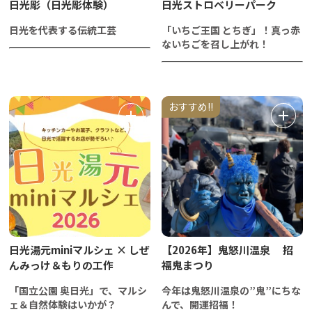
日光彫（日光彫体験）
日光ストロベリーパーク
日光を代表する伝統工芸
「いちご王国 とちぎ」！真っ赤
ないちごを召し上がれ！
おすすめ!!
日光湯元miniマルシェ × しぜ
【2026年】鬼怒川温泉 招
んみっけ＆もりの工作
福鬼まつり
「国立公園 奥日光」で、マルシ
今年は鬼怒川温泉の”鬼”にちな
ェ＆自然体験はいかが？
んで、開運招福！