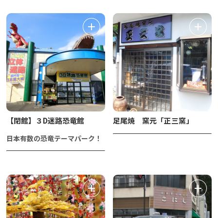
【閉館】３D迷路恐竜館
足尾焼 窯元「正三窯」
日本有数の恐竜テーマパーク！