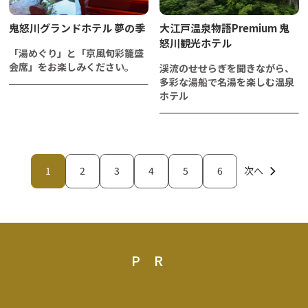
鬼怒川グランドホテル 夢の季
大江戸温泉物語Premium 鬼
怒川観光ホテル
「湯めぐり」と「京風旬彩籠盛
会席」をお楽しみください。
渓流のせせらぎを聞きながら、
多彩な湯船で名湯を楽しむ温泉
ホテル
1
2
3
4
5
6
次へ
PR