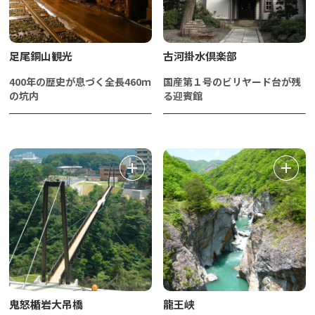
足尾銅山観光
古河掛水倶楽部
400年の歴史が息づく全長460ｍ
国産第１号のビリヤード台が残
の坑内
る迎賓館
鬼怒楯岩大吊橋
龍王峡