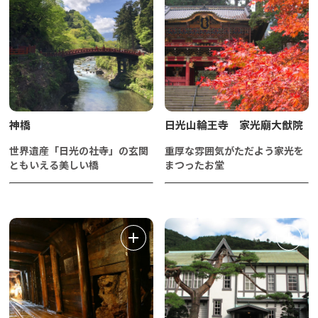
神橋
日光山輪王寺 家光廟大猷院
世界遺産「日光の社寺」の玄関
重厚な雰囲気がただよう家光を
ともいえる美しい橋
まつったお堂