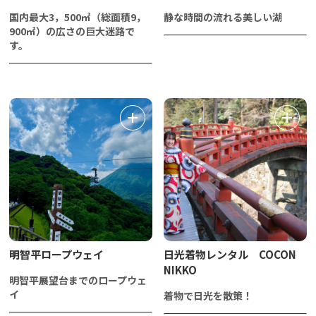
国内最大3，500㎡（総面積9，
静な時間の流れる美しい湖
900㎡）の広さの巨大迷路で
す。
明智平ロープウェイ
日光着物レンタル COCON
NIKKO
明智平展望台までのロープウェ
イ
着物で日光を散策！