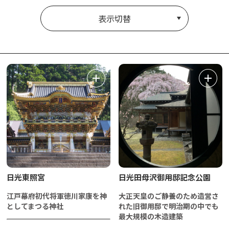
表示切替
日光東照宮
日光田母沢御用邸記念公園
江戸幕府初代将軍徳川家康を神
大正天皇のご静養のため造営さ
としてまつる神社
れた旧御用邸で明治期の中でも
最大規模の木造建築