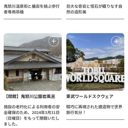
鬼怒川温泉街と楯岩を結ぶ歩行
巨大な奇岩と怪石が織りなす自
者専用吊橋
然の造形美
【閉館】鬼怒川公園岩風呂
東武ワールドスクウェア
施設の老朽化による利用者の安
精巧に再現された建造物で世界
全確保のため、2024年3月31日
旅行気分！
（日曜日）をもって閉館いたし
ました。