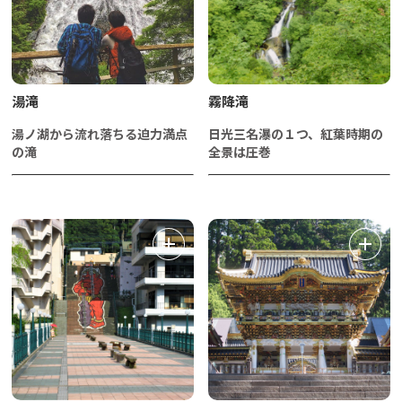
湯滝
霧降滝
湯ノ湖から流れ落ちる迫力満点
日光三名瀑の１つ、紅葉時期の
の滝
全景は圧巻