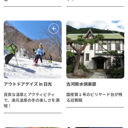
アウトドアデイズ in 日光
古河掛水倶楽部
良質な温泉とアクティビティ
国産第１号のビリヤード台が残
で、湯元温泉の冬の楽しさを満
る迎賓館
喫！