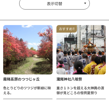
表示切替
おすすめ!!
霧降高原のつつじヶ丘
瀧尾神社八坂祭
色とりどりのツツジが新緑に映
重さ１トンを超える大神輿の渡
える。
御が見どころの恒例夏祭り