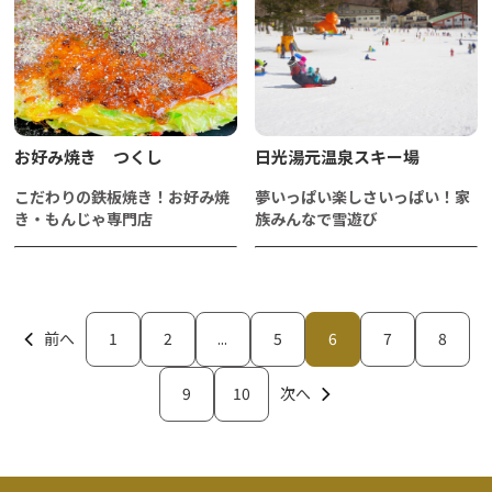
お好み焼き つくし
日光湯元温泉スキー場
こだわりの鉄板焼き！お好み焼
夢いっぱい楽しさいっぱい！家
き・もんじゃ専門店
族みんなで雪遊び
前へ
1
2
...
5
6
7
8
9
10
次へ