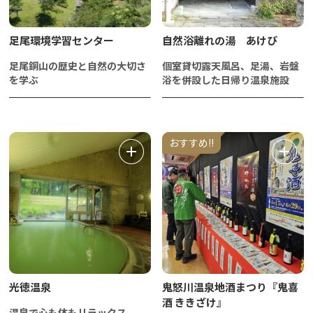
足尾環境学習センター
自然浴離れの湯 あけび
足尾銅山の歴史と自然の大切さ
個室貸切露天風呂、足湯、岩盤
を学ぶ
浴を併設した日帰り温泉施設
おすすめ!!
光徳温泉
鬼怒川温泉地酒まつり『鬼喜
酒 ききざけ』
温泉で心も体もリラックス