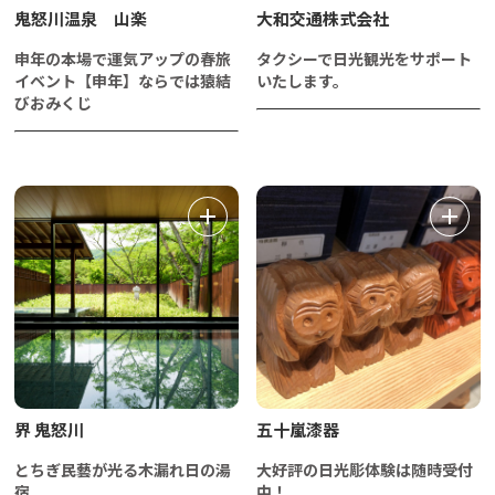
鬼怒川温泉 山楽
大和交通株式会社
申年の本場で運気アップの春旅
タクシーで日光観光をサポート
イベント【申年】ならでは猿結
いたします。
びおみくじ
界 鬼怒川
五十嵐漆器
とちぎ民藝が光る木漏れ日の湯
大好評の日光彫体験は随時受付
宿
中！