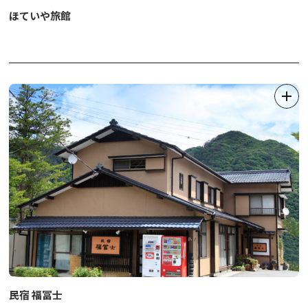
ほていや旅館
民宿 福冨士