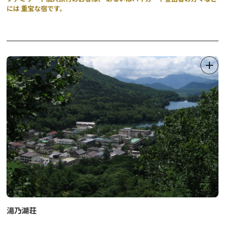
には 重宝な宿です。
湯乃湖荘