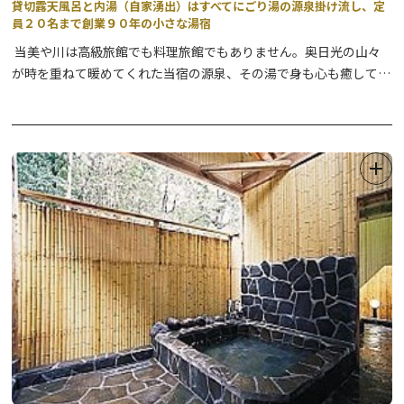
貸切露天風呂と内湯（自家湧出）はすべてにごり湯の源泉掛け流し、定
員２０名まで創業９０年の小さな湯宿
当美や川は高級旅館でも料理旅館でもありません。奥日光の山々
が時を重ねて暖めてくれた当宿の源泉、その湯で身も心も癒してい
ただきたいと願う小さな温泉宿です。『至誠如神』（まごころを尽
くすことはなによりも勝る）を宿のモットーにしています。