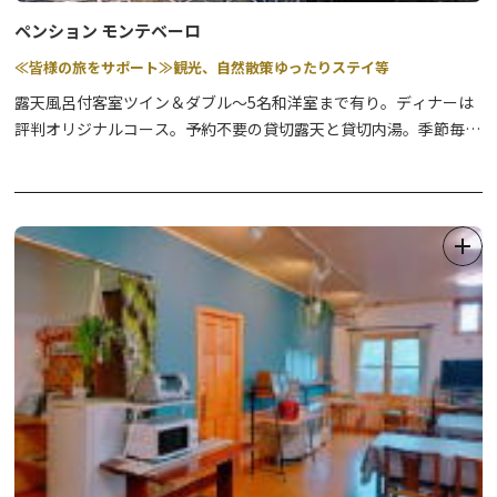
ペンション モンテベーロ
≪皆様の旅をサポート≫観光、自然散策ゆったりステイ等
露天風呂付客室ツイン＆ダブル～5名和洋室まで有り。ディナーは
評判オリジナルコース。予約不要の貸切露天と貸切内湯。季節毎の
観光、滝巡り、ハイキング、ドライブ、スキー等、分かり易いガイ
ダンスでお手伝い。