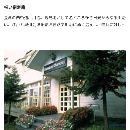
祝い宿寿庵
会津の西街道、川治。観光地として名どころ多き日光からなる川治
は、江戸と奥州会津を結ぶ要路で川治に湧く温泉は、怪我に対して
も有効で、「傷は川治、火傷は滝」と称され、多くの旅人の疲れを
癒す湯治の場所でもありました。私たちは、その伝えを今に活か
し、遠くから訪れる皆様が気軽に、そして日頃の疲れを癒す温泉を
目指しております。目の前に広がる雄大な自然と共に、時間を忘れ
ゆっくりと記憶と心をあたためていただきたいと思います。