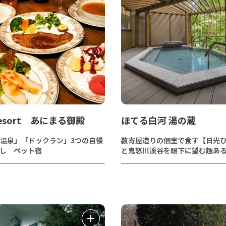
Resort あにまる御殿
ほてる白河 湯の蔵
温泉」「ドックラン」3つの自慢
数寄屋造りの個室で食す【日光
し ペット宿
と鬼怒川渓谷を眼下に望む趣あ