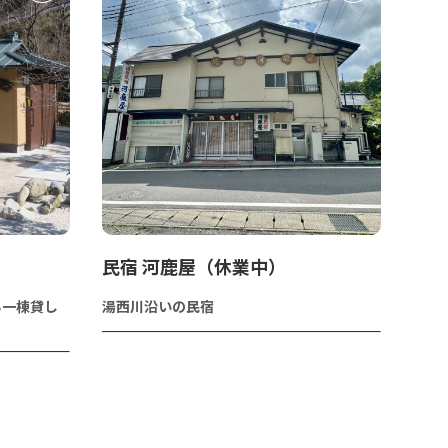
民宿 河鹿屋（休業中）
る一棟貸し
湯西川沿いの民宿