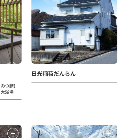
日光稲荷だんらん
ひみつ豚】
る大浴場