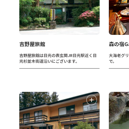
吉野屋旅館
森の宿Ga
吉野屋旅館は日光の表玄関JR日光駅近く日
大海老グリ
光杉並木街道沿いにございます。
で。