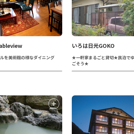
bleview
いろは日光GOKO
ルを美術館の様なダイニング
★一軒家まるごと貸切★民泊で
ごそう★