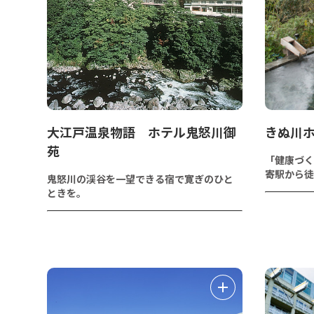
大江戸温泉物語 ホテル鬼怒川御
きぬ川
苑
「健康づく
寄駅から徒
鬼怒川の渓谷を一望できる宿で寛ぎのひと
ときを。