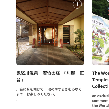
鬼怒川温泉 若竹の庄 『 別邸 笹
The Wor
音 』
Temples
Collect
川音に耳を傾けて 湯のやすらぎを心ゆく
まで お楽しみください。
An exclusi
commemor
the World