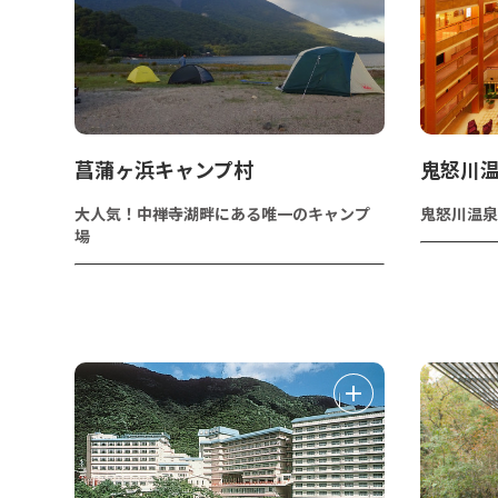
菖蒲ヶ浜キャンプ村
鬼怒川
大人気！中禅寺湖畔にある唯一のキャンプ
鬼怒川温泉
場