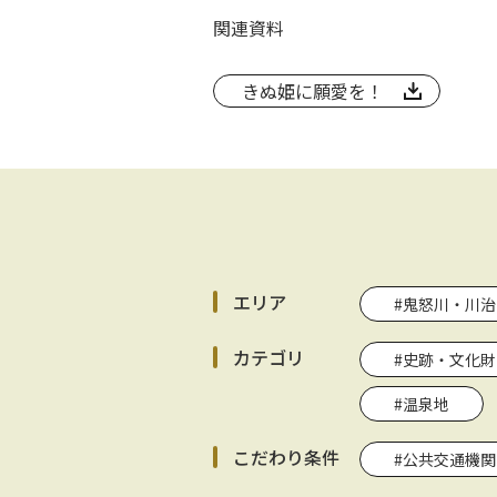
関連資料
きぬ姫に願愛を！
エリア
#鬼怒川・川治
カテゴリ
#史跡・文化財
#温泉地
こだわり条件
#公共交通機