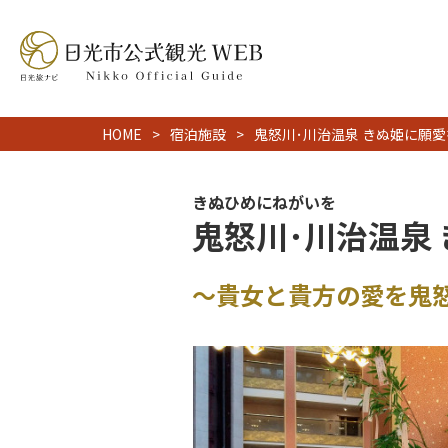
HOME
宿泊施設
鬼怒川･川治温泉 きぬ姫に願愛
きぬひめにねがいを
鬼怒川･川治温泉
～貴女と貴方の愛を鬼