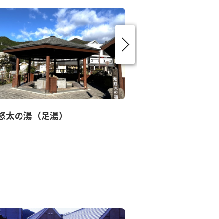
怒太の湯（足湯）