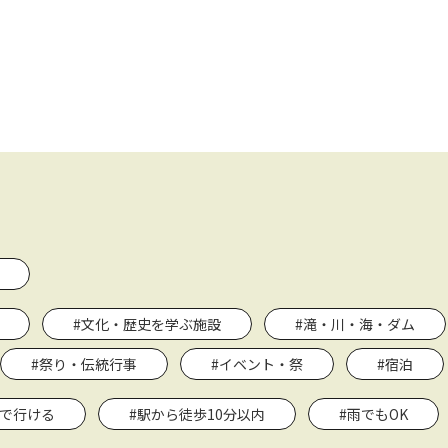
#文化・歴史を学ぶ施設
#滝・川・海・ダム
#祭り・伝統行事
#イベント・祭
#宿泊
関で行ける
#駅から徒歩10分以内
#雨でもOK