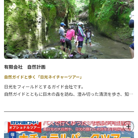
現地決済のみキャッシュレスには対応しておりません。現金でお支
⇒
詳細はこちら
払いください。
●奥日光スノーシュー奥日光の原生林の中で雪を楽しむ、どなたで
【申込み・問合せ】
も参加できる楽しいツアーです。
日光市観光協会
⇒
詳細はこちら
TEL 0288-22-1525（時間9:00-16:00)
●奥日光エアボード&スノーシュースイスで生まれ、欧州ではすで
に人気沸騰中のエアボートを楽しむツアーです。
⇒
詳細はこちら
有限会社 自然計画
自然ガイドと歩く「日光ネイチャーツアー」
●奥日光スノーサイクリング圧雪された緩やかな雪道のサイクリン
日光をフィールドとするガイド会社です。
グを楽しみながら、日光国立公園の冬の絶景を満喫するツアーで
自然ガイドとともに巨木の森を訪ね、澄み切った清流を歩き、知ら
す。
れざる滝を訪れれば、日光のイメージが180度変わります！
⇒
詳細はこちら
●BC. クロスカントリースキー奥日光で、上質なパウダースノーに
冬はスノーシューツアーがおすすめ。
出会えるツアーです。
専属ガイドスタイルの「貸切ガイド（半日または１日）」が人気で
⇒
詳細はこちら