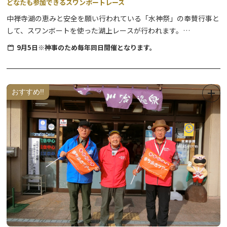
どなたも参加できるスワンボートレース
や、
中禅寺湖の恵みと安全を願い行われている「水神祭」の奉賛行事と
光の香炉がお楽しみいただけます。
して、スワンボートを使った湖上レースが行われます。
夜間参拝にあわせ、英国大使館・イタリア大使館別荘記念公園もラ
スワンたちが中禅寺湖をカラフルに彩ります。
イトアップされ、建物室内の照明も点灯します。
9月5日※神事のため毎年同日開催となります。
当日は先着順での受付となりますので、参加をご希望の方はどうぞ
中禅寺湖ナイトクルーズ 10月25日(土) 11月1日(土) 11月2日
お早めにお越しください。
(日)
おすすめ!!
立木観音桟橋発着 1周30分 16:50発と17:30発の1日2便
※順位やスピードを競うものではございませんので、お気軽にお楽
しみください。
観音夜市(模擬店)実施
※悪天候により中止される場合もあります。ご承知おき下さい。
詳細
🔗ライトアップ奥日光2025
【中禅寺湖畔イルミネーション】
日時 実施中～12月中旬頃までを予定 16:30～21:00
場所 中禅寺湖畔サンライズピア