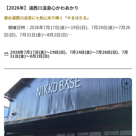
時間
6:30-7:30
【2026年】湯西川温泉心かわあかり
場所
湯元地内
夜の湯西川渓流に七色に光り輝く「やまほたる」
催行人数
1名～10名
開催日時：2026年7月17日(金)～19日(日)、7月24日(金)～7月26
参加費用
大人・小人1,000円（税込）未就学児無料
日(日)、7月31日(金)～8月2日(日)
※雨天時も希望があれば実施。荒天中止。現地解散。
放流開始：20:30~
【湯ノ湖・湯滝プチハイク】
2026年7月17日(金)～19日(日)、7月24日(金)～7月26日(日)、7月
31日(金)～8月2日(日)
期間
2025年7月6日（日）、13日（日）/ 8月3日（日）、10日
放流区間：湯西川本流(今渕地区～湯前橋まで)
（日）、17日（日）、31日（日）
9月7日（日）、10月12日（日）、19日（日）、26日
観覧無料
（日）/11月2日（日）
時間
9:30-11:30
場所
湯元～湯滝下観瀑台
湯西川の清流に、7色に灯る「やまほたる」を放流します。
催行人数
1名～10名
ゆらゆらと光りながら川面を流れる幻想的な湯西川温泉のイルミネ
参加費用
大人2,000円（税込）、小人1,000円（税込）未就学児
ーションショーをお楽しみください。
無料
※雨天時も希望があれば実施、荒天中止、現地解散
※天候及び河川状況等により、変更または中止になる場合がござい