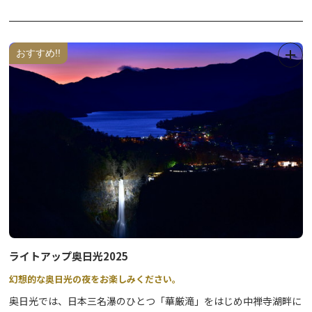
ください。
・五十里ダム７０周年アニバーサリーカード ➡ 五十里ダム管理支
※お一人様につき１枚までとなります。
所
※数に限りがございます。
おすすめ!!
◆ダムカードホルダー◆
スタンプラリーで４ダムすべてのスタンプを集めた方に、アニバー
サリー使用のダムカードホルダーを配布します。
※４ダムすべてのスタンプを集めた最後のダムで配布します。
※数に限りがございます。
ライトアップ奥日光2025
幻想的な奥日光の夜をお楽しみください。
奥日光では、日本三名瀑のひとつ「華厳滝」をはじめ中禅寺湖畔に