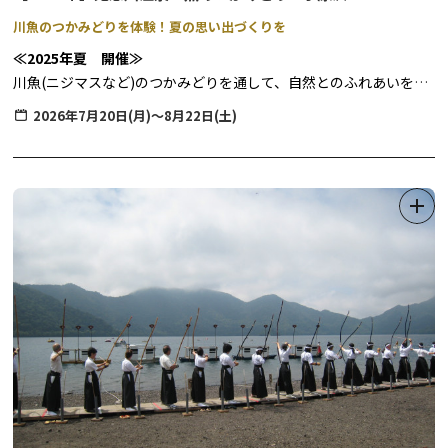
川魚のつかみどりを体験！夏の思い出づくりを
≪2025年夏 開催≫
川魚(ニジマスなど)のつかみどりを通して、自然とのふれあいを体
験いただけます。
2026年7月20日(月)～8月22日(土)
沢場を会場としているため、水深が浅く、夏の水遊びにもおすすめ
の場所です。
◆期間：2026年7月20日(月)～8月22日(土)
◆時間：10:00~15:00(受付時間9:45~14:30)
◆料金：
一般参加 1名様 1,600円
割引参加※ 1名様 1,300円
※鬼怒川温泉魚のつかみどりin小原沢実行委員会が発行
した割引券を持参した方、
及び鬼怒川温泉旅館組合の旅館・ホテルにお泊りの方
は割引となります。