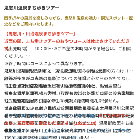
【主催】奥日光観光事業振興会
鬼怒川温泉まち歩きツアー
四季折々の風景を楽しみながら、鬼怒川温泉の魅力・観光スポット・歴
※その他詳細については、
🔗ライトアップ奥日光HP
にて決定次第
史などをご案内いたします。
随時お知らせします。
【鬼怒川・川治温泉まち歩きツアー】
当面の間、まち歩きツアーのおやつコースは休止させていただきま
す。
【出発時間】 10：00～※ご希望のお時間がある場合は、ご相談
ください。
※終了時間はコースによって異なります。
鬼怒川温泉街をガイドと一緒に散策してみませんか。
【Aコース】鬼怒楯岩コース（約２時間）※特に健脚の方向け（階
地元ガイドが、鬼怒川温泉についての知識と心からのおもてなし
段等が多めのコースのため）
で、皆さまをご案内いたします。
《主な見所》鬼怒楯岩大吊橋、楯岩鬼怒姫神社、楯岩展望台
【Bコース】歴史探訪コース（約２時間３０分）
初めて当地を訪れるお客様、何度もお越しいただいているお客様に
お一人様：500円
《主な見所》滝見橋、仲附（なかつけ）の旅籠、戊辰の役古戦場跡
も、鬼怒川温泉の良さと新しい発見があるかもしれません。
（戊辰街道）
【Cコース】絶景・橋めぐりコース（約２時間３０分）
ぜひ体験していただきたいおすすめツアーです。
※こちらのコースは、鬼怒川公園駅解散となります。鬼怒川公園駅
《主な見所》ふれあい橋、くろがね橋、鬼怒楯岩大吊橋
春の桜の開花時期には桜の名所を、秋の紅葉の時期には紅葉の絶景
から鬼怒川温泉駅まで電車でお戻りになる場合は、別途電車代がか
お一人様：500円
【Dコース】おやつ食べ歩きコース（約３時間）
※こちらのコース
スポットなど、季節ごとの見所も織り交ぜつつ、温泉街散策をお楽
かります。予めご了承ください。
のみ、当面の間、休止いたします。(2026.5.14)
しみ下さい。
お一人様：500円
《主な見所》鬼怒川温泉街のおススメの４店舗（予定）に立ち寄
●集合場所：鬼怒川・川治温泉観光案内所(日光市鬼怒川温泉大原
り、名物グルメをお楽しみいただきます。
1390、東武鬼怒川線「鬼怒川温泉駅」構内)