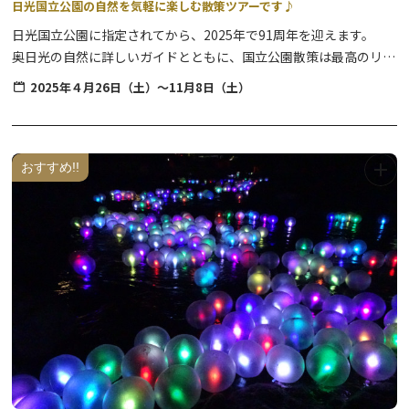
日光国立公園の自然を気軽に楽しむ散策ツアーです♪
日光国立公園に指定されてから、2025年で91周年を迎えます。
奥日光の自然に詳しいガイドとともに、国立公園散策は最高のリフ
レッシュです✨
2025年４月26日（土）～11月8日（土）
湯元温泉までたどり着ければ、そこは混雑とは無縁の別世界♪
奥日光の自然をガイドが魅力的ご案内いたします。
おすすめ!!
【湯元温泉 街めぐり】
期間
2025年4月26日～11月28日までの〈毎週土曜日開催〉
時間
15:30-16:30
10月以降は15:00~16:00
場所
湯元地内
催行人数
1名～10名
参加費用
大人・小人500円（税込）未就学児無料
※雨天時も希望があれば実施。荒天中止。
【湯元温泉 早朝散策】
期間
2025年7月13日（日)、20日（日）/ 8月24日（日）
9月14日（日）、21日（日）/ 10月5日（日）