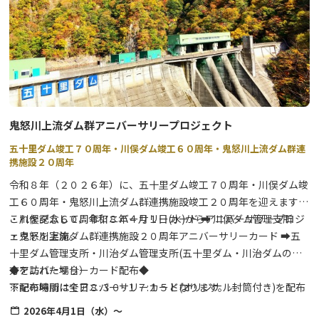
客様をお迎えします。
イベント期間中、参加宿泊施設では、それぞれに趣向を凝らした七
夕飾りを設置します。
◆ご宿泊のお客様◆
館内に設置されている短冊に願い事を書いて笹竹に結んでいただけ
るようになっています。
期間最終日には、皆様の願いをお焚き上げで天の川に運びます。
この機会に、ぜひ願愛（ねがい）を込めてみませんか？
鬼怒川上流ダム群アニバーサリープロジェクト
五十里ダム竣工７０周年・川俣ダム竣工６０周年・鬼怒川上流ダム群連
携施設２０周年
令和８年（２０２６年）に、五十里ダム竣工７０周年・川俣ダム竣
工６０周年・鬼怒川上流ダム群連携施設竣工２０周年を迎えます。
これを記念して、令和８年４月１日(水)からアニバーサリープロジ
・川俣ダム６０周年アニバーサリーカード ➡ 川俣ダム管理支所
ェクトを実施。
・鬼怒川上流ダム群連携施設２０周年アニバーサリーカード ➡五
十里ダム管理支所・川治ダム管理支所(五十里ダム・川治ダムの両
◆アニバーサリーカード配布◆
方を訪れた場合）
下記の場所にてアニバーサリーカード(オリジナル封筒付き)を配布
※配布時間は全日８:３０~１７:１５となります。
します。
※職員の手渡しとなるため、ダム管理支所のインターホンを押して
2026年4月1日（水）～