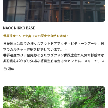
ます。
【西ノ湖・巨木の森を訪ねる】
★要事前予約★
期間
2025年7月20日（日）、8月24日（日）
〈お願いとご注意〉
9月14日（日）、21日（日）/ 10月5日（日）
・一般道路からの観覧になります。車などに十分注意してくださ
時間 9:00~16:00
い。また、夜間のイベントですので、足元に注意してください。
場所
西ノ湖入口バス停～西ノ湖～先手ヶ浜バス停
NAOC NIKKO BASE
・河川敷や川岸は、ライトアップ効果や安全面から一般の方の立ち
（赤沼及び先手ヶ浜から低公害バス利用）
入りを禁止しています。
世界遺産エリアや奥日光の歴史や自然を満喫！
催行人数
2名～8名
参加費用
大人5,000円（税込）小人2,500円（税込）
日光国立公園での様々なアウトドアアクティビティーツアーや、日
※低公害バス代を含む
本のカルチャー体験を提供しています。
※昼食・飲み物他、持ち物規定あり
世界遺産エリアを中心としたサイクリングツアーが人気で、冬には
●ディスカバー日光サイクリングツアー世界遺産エリアや杉並木な
※申込受諾後、担当者からご連絡差し上げます。
奥日光のパウダースノーを楽しめるクロスカントリースキーや、ス
どを中心に、より穴場な「日光」を走るツアーです。
※雨天荒天中止、赤沼または湯元解散
ノーシュー、雪上スキーのツアーも開催しています。
⇒
詳細はこちら
通年
【各ツアー共通事項】
●SATOYAMAサイクリングツアー日光連山から流れる綺麗な水に
・参加希望日の前日16時までにお申し込みください
育まれた里山の風景を、E-BIKEに乗って楽しく巡るツアーです。
・集合場所 湯元案内所に開催時間の10分前までにご集合くださ
⇒
詳細はこちら
い
●雲竜渓谷スノートレッキングNAOCのトレッキングツアーで一番
【お支払い】
人気のあるツアーです。※健脚向き