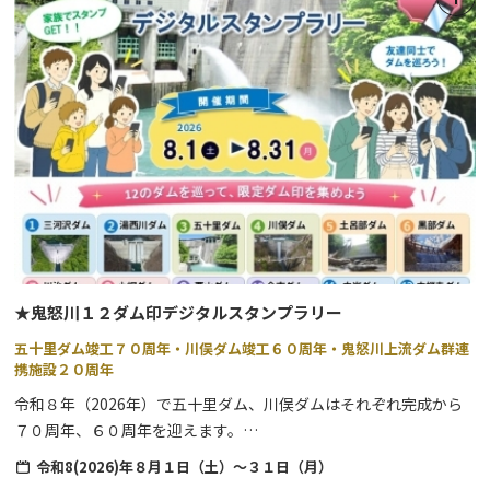
すがすがしい朝の時間帯に、地元ガイドと「歴史に包まれた町並
み」を見ながら散歩を楽しむツアーです。
⇒
詳細はこちら
●歴史の山内朝のそぞろ歩き
少し早起きをして、歴史につつまれた日光山内を地元ガイドと共に
散歩するツアーです。
⇒
詳細はこちら
●ナチュラルパ－クツアー
奥日光の大自然をバスで巡る、ゆったり快適な半日観光ツアーで
す。
★鬼怒川１２ダム印デジタルスタンプラリー
⇒
詳細はこちら
五十里ダム竣工７０周年・川俣ダム竣工６０周年・鬼怒川上流ダム群連
携施設２０周年
●坐禅体験
令和８年（2026年）で五十里ダム、川俣ダムはそれぞれ完成から
世界遺産 日光の社寺エリアで、心整う坐禅体験に参加できるツア
７０周年、６０周年を迎えます。
ーです。
これを記念して、管内４ダムに加え、栃木県県土整備部、栃木県企
（令和5年9月15日（金）～令和6年9月30日（月）まで）
令和8(2026)年８月１日（土）～３１日（月）
業局、東京電力リニューアブルパワー株式会社と協力し、
⇒
詳細はこちら