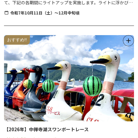
て、下記の各期間にライトアップを実施します。ライトに浮かび上
がる壮大な景色や、宵闇の中に照らし出される、昼間とは全く違う
令和7年10月11日（土）～12月中旬頃
境内の雰囲気をお楽しみください。
【華厳滝ライトアップ】
日時 11月15日(土) ～ 11月24日(月) 日没～19:00
おすすめ!!
場所 華厳ノ滝無料観瀑台
参加費 無料
詳細
🔗
華厳滝ライトアップページ
【中禅寺夜間参拝】
日時 10月･･･11日(土) 18日(土) 25日 (土) 17:15～20:00
11月･･･1日(土) 2日(日) 16:15～20:00
場所 中禅寺立木観音
🔗
中禅寺立木観音オフィシャルサイト
拝観料 夜間参拝時間は無料
＊但し、お1人様１束の献香(100円)をお願いします。
【2026年】中禅寺湖スワンボートレース
夜間照明されたお堂（表門･鐘楼･愛染堂･大黒天堂･本堂･五大堂）