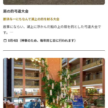
お子様の付き添い等で入場される方 施設利用料 1名様
200円(魚のつかみどりには参加せず会場内へ入場する方)
扇の的弓道大会
※つかみ取りを行わない子供(小学生以下) 入場無料
那須与一にちなんで湖上の的を射る大会
※ご参加の方には「焼き魚引換券」を１枚お渡しいたしま
故事にならい、湖上に浮かんだ船の上の扇を的とした弓道大会で
す。魚のつかみどり体験後、焼いた魚(１匹)と交換いたします。
す。
※10名様以上のご利用はお問い合わせください。鬼怒
関東一円より約2,000人が参加し、一日の大会としては全国一の規
川・川治温泉旅館協同組合(平日のみ)0288-77-1039
8月4日（神事のため、毎年同じ日に行われます）
模を誇ります。
◆注意事項：・魚はキャッチ&リリースです。捕獲後は指定の場所
開催日 8月4日（神事のため、毎年同じ日に行われます）
へ放流してください。
・天候や河川の状況等により閉鎖・または中止になる
場合がございます。
・会場は自然の河川を利用しています。
濡れても良い服装(水着)・履物(ウォーターシューズ
等)でお越しください。
・網などの捕獲用具の使用、魚のお持ち帰りは禁止と
させていただきます。