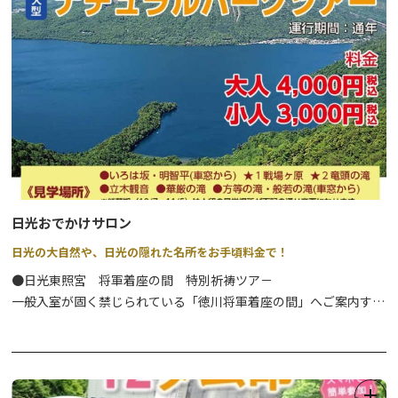
すが、2名から催行される各種ツアーのほか学校団体向けの自然体
験学習もオーダーメイドのプログラムで可能です。
その他の詳細は、公式WEBサイトをご確認ください。
日光の自然に精通したガイドとともに素晴しい大自然を満喫してみ
ませんか。
日光おでかけサロン
日光の大自然や、日光の隠れた名所をお手頃料金で！
●日光東照宮 将軍着座の間 特別祈祷ツア－
一般入室が固く禁じられている「徳川将軍着座の間」へご案内する
ツアーです。
⇒
詳細はこちら
●日光西町モ－ニング散歩