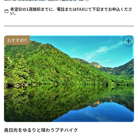
※こちらのコースは水曜日お休みです。
※令和８年４月１日より集合場所(受付)が変更となりました。
希望日の1週間前までに、電話またはFAXにて下記までお申込くださ
い。
お一人様：800円
●参加費：お一人様 500円～800円 (ガイド事業協力金として、
ツアー当日現金前払い)
●参加特典：参加者には、参加特典あり。☆内容は、当日までお楽
しみ!!
おすすめ!!
●申込方法：参加ご希望の方は、希望日の1週間前までに、電話ま
たはFAXにて下記までお申込ください。(１週間以内の場合は、ご相
談させていただきますので、お電話でお申し込みください)
●お問い合わせ：一般社団法人 日光市観光協会 TEL:0288-22-
1525 FAX:0288-77-0201
受付時間 9時～17時(年中無休)
※写真はイメージです。
★★川治温泉まち歩きツアーはこちら★★
奥日光をゆるりと味わうプチハイク