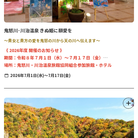
※犬などペットはお断りさせていただきます。何卒、ご
理解をよろしくお願いいたします。
▶川治温泉（男鹿川）でも開催！
鬼怒川･川治温泉 きぬ姫に願愛を
～貴女と貴方の愛を鬼怒の川から天の川へ伝えます～
《 2026年度 開催のお知らせ 》
期間：令和８年７月１日（水）～７月１７日（金）
場所：鬼怒川・川治温泉旅館協同組合参加旅館・ホテル
お焚き上げ：７月１７日（金）１４：００～ 楯岩鬼怒姫神社（た
2026年7月1日(水)～7月17日(金)
ていわきぬひめじんじゃ）
※七夕飾りの設置状況等、詳細につきましては、ご宿泊になられる
施設にお問合せ下さい。
テーマは”愛”。
男女の愛・親子愛・家族愛・友愛など、「愛＝幸福」を願う特別な
期間、鬼怒川・川治温泉の各参加旅館・ホテルでは、七夕飾りでお