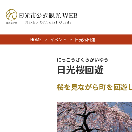
HOME
イベント
日光桜回遊
にっこうさくらかいゆう
日光桜回遊
桜を見ながら町を回遊