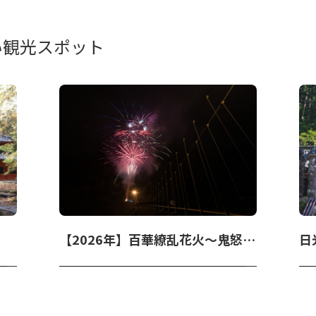
い観光スポット
【2026年】百華繚乱花火～鬼怒川焔火～
日