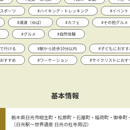
・スポーツ
#ハイキング・トレッキング
#イベント
#湯波（ゆば）
#カフェ
#その他グルメ
#グルメ
#自然体験
関で行ける
#駅から徒歩10分以内
#子どもにおすす
におすすめ
#ワーケーション
#サイクリストにおす
基本情報
栃木県日光市相生町・松原町・石屋町・稲荷町・御幸町
（日光駅～世界遺産 日光の社寺周辺）