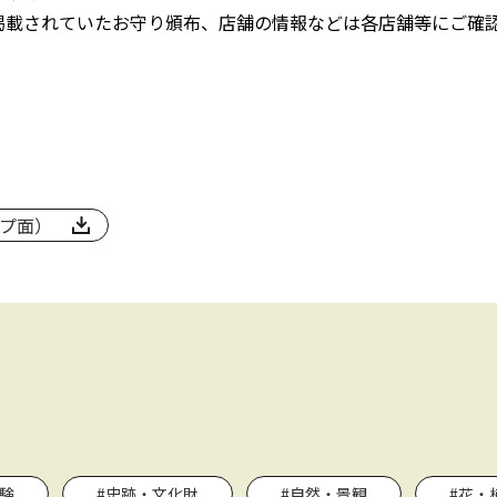
掲載されていたお守り頒布、店舗の情報などは各店舗等にご確
ップ面）
験
#史跡・文化財
#自然・景観
#花・