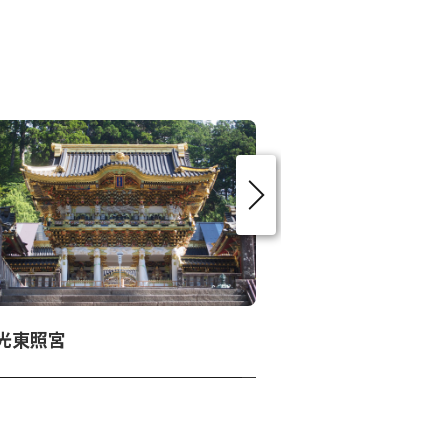
光東照宮
日光山輪王寺