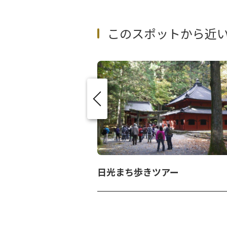
このスポットから近
ラ
日光まち歩きツアー