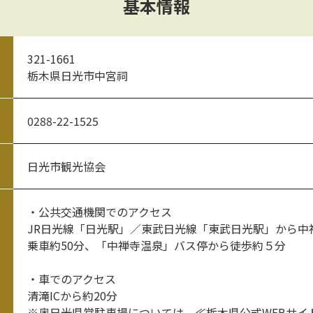
基本情報
321-1661
栃木県日光市中宮祠
0288-22-1525
日光市観光協会
・公共交通機関でのアクセス
JR日光線「日光駅」／東武日光線「東武日光駅」から中
乗車約50分、「中禅寺温泉」バス停から徒歩約５分
・車でのアクセス
清滝ICから約20分
※奥日光県営駐車場については、
≪栃木県公式WEBサイ