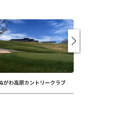
ぬがわ高原カントリークラブ
ハンターマウン