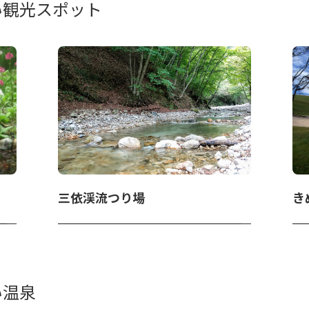
い観光スポット
三依渓流つり場
き
い温泉