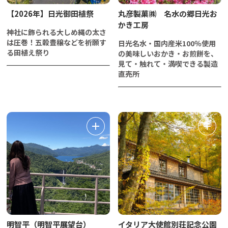
【2026年】日光御田植祭
丸彦製菓㈱ 名水の郷日光お
かき工房
神社に飾られる大しめ縄の太さ
は圧巻！五穀豊穣などを祈願す
日光名水・国内産米100％使用
る田植え祭り
の美味しいおかき・お煎餅を、
見て・触れて・満喫できる製造
直売所
明智平（明智平展望台）
イタリア大使館別荘記念公園