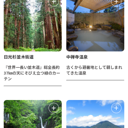
日光杉並木街道
中禅寺温泉
『世界一長い並木道』総全長約
古くから避暑地として親しまれ
37㎞の天にそびえ立つ緑のカー
てきた温泉
テン