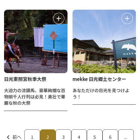
日光東照宮秋季大祭
mekke 日光郷土センター
大迫力の流鏑馬、豪華絢爛な百
あなただけの日光を見つけよ
物揃千人行列は必見！勇壮で華
う！
麗な秋の大祭
前へ
1
2
3
4
5
6
...