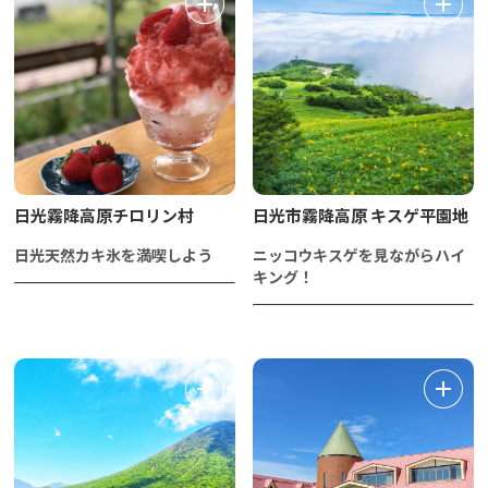
日光霧降高原チロリン村
日光市霧降高原 キスゲ平園地
日光天然カキ氷を満喫しよう
ニッコウキスゲを見ながらハイ
キング！