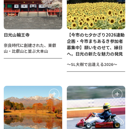
日光山輪王寺
【今市の七夕かざり2026連動
企画・今市まちあるき参加者
奈良時代に創建された、東叡
募集中】願いをのせて、縁日
山・比叡山と並ぶ大本山
へ。日光の新たな魅力の発見
～SL大樹で出逢える2026～