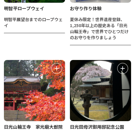
明智平ロープウェイ
お守り作り体験
明智平展望台までのロープウェ
夏休み限定！世界遺産登録、
イ
1,250年以上の歴史ある「日光
山輪王寺」で世界でひとつだけ
のお守りを作りましょう
日光山輪王寺 家光廟大猷院
日光田母沢御用邸記念公園