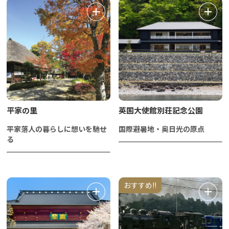
平家の里
英国大使館別荘記念公園
平家落人の暮らしに想いを馳せ
国際避暑地・奥日光の原点
る
おすすめ!!