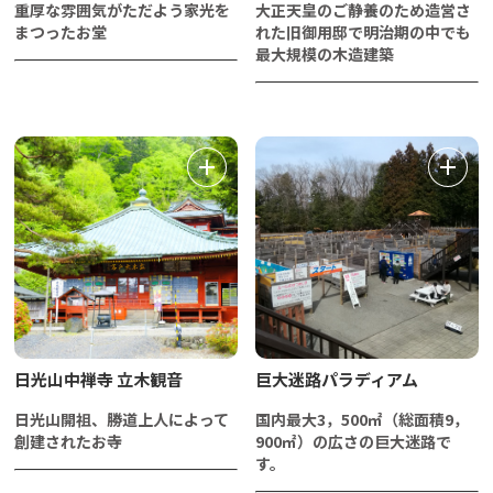
重厚な雰囲気がただよう家光を
大正天皇のご静養のため造営さ
まつったお堂
れた旧御用邸で明治期の中でも
最大規模の木造建築
日光山中禅寺 立木観音
巨大迷路パラディアム
日光山開祖、勝道上人によって
国内最大3，500㎡（総面積9，
創建されたお寺
900㎡）の広さの巨大迷路で
す。