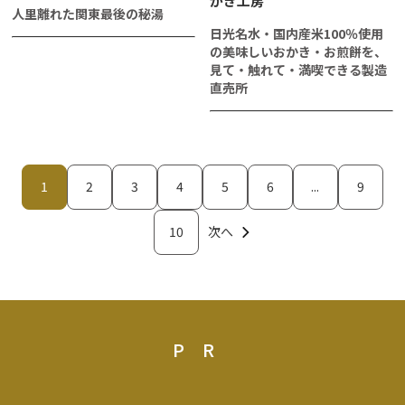
かき工房
人里離れた関東最後の秘湯
日光名水・国内産米100％使用
の美味しいおかき・お煎餅を、
見て・触れて・満喫できる製造
直売所
1
2
3
4
5
6
...
9
10
次へ
PR