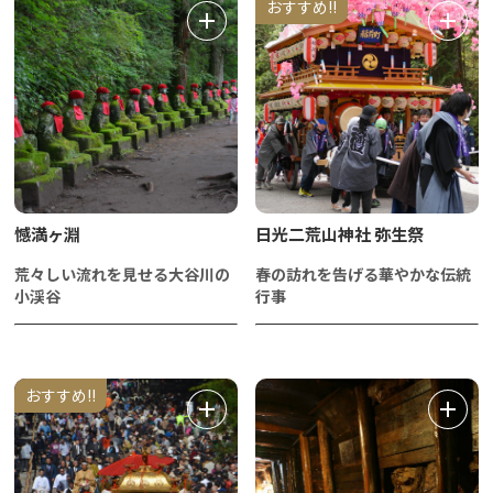
おすすめ!!
憾満ヶ淵
日光二荒山神社 弥生祭
荒々しい流れを見せる大谷川の
春の訪れを告げる華やかな伝統
小渓谷
行事
おすすめ!!