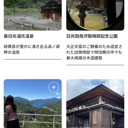
奥日光湯元温泉
日光田母沢御用邸記念公園
硫黄泉が豊かに湧き出る湯ノ湖
大正天皇のご静養のため造営さ
畔の温泉
れた旧御用邸で明治期の中でも
最大規模の木造建築