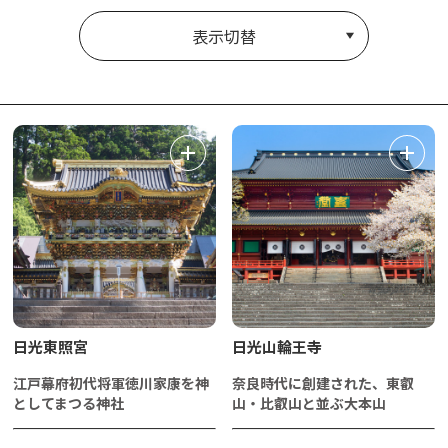
表示切替
日光東照宮
日光山輪王寺
江戸幕府初代将軍徳川家康を神
奈良時代に創建された、東叡
としてまつる神社
山・比叡山と並ぶ大本山