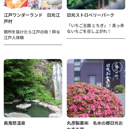
江戸ワンダーランド 日光江
日光ストロベリーパーク
戸村
「いちご王国 とちぎ」！真っ赤
ないちごを召し上がれ！
関所を抜けたら江戸の街！粋な
江戸人体験
奥鬼怒温泉
丸彦製菓㈱ 名水の郷日光お