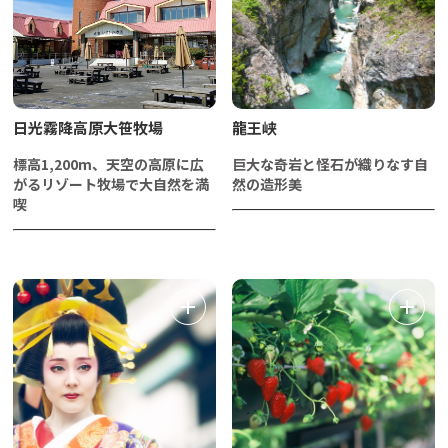
日光霧降高原大笹牧場
龍王峡
標高1,200m、天空の高原に広
巨大な奇岩と怪石が織りなす自
がるリゾート牧場で大自然を満
然の造形美
喫