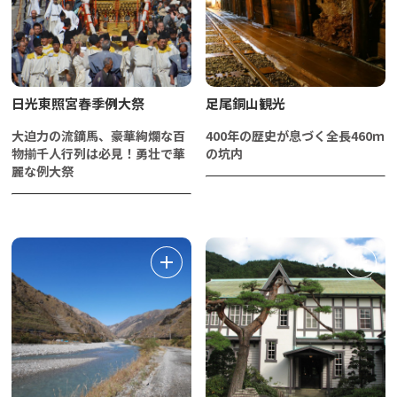
日光東照宮春季例大祭
足尾銅山観光
大迫力の流鏑馬、豪華絢爛な百
400年の歴史が息づく全長460ｍ
物揃千人行列は必見！勇壮で華
の坑内
麗な例大祭