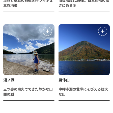
湿原と草原の特徴を持つ希少な
海抜高度1269m。日本屈指の高
草原地帯
さにある湖
湯ノ湖
男体山
三ツ岳の噴火でできた静かな山
中禅寺湖の北岸にそびえる雄大
間の湖
な山