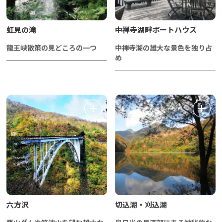
虹見の滝
中禅寺湖畔ボートハウス
龍王峡散策の見どころの一つ
中禅寺湖の雄大な景色を独り占
め
六方沢
切込湖・刈込湖