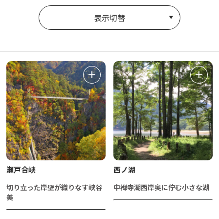
表示切替
瀬戸合峡
西ノ湖
切り立った岸壁が織りなす峡谷
中禅寺湖西岸奥に佇む小さな湖
美