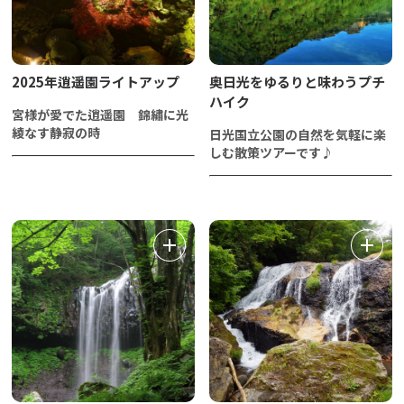
2025年逍遥園ライトアップ
奥日光をゆるりと味わうプチ
ハイク
宮様が愛でた逍遥園 錦繡に光
綾なす静寂の時
日光国立公園の自然を気軽に楽
しむ散策ツアーです♪