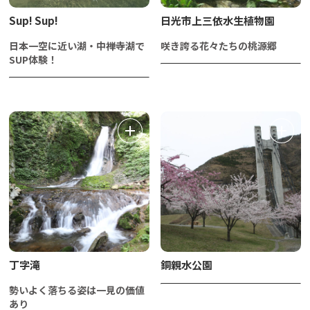
Sup! Sup!
日光市上三依水生植物園
日本一空に近い湖・中禅寺湖で
咲き誇る花々たちの桃源郷
SUP体験！
丁字滝
銅親水公園
勢いよく落ちる姿は一見の価値
あり