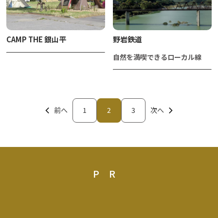
CAMP THE 銀山平
野岩鉄道
自然を満喫できるローカル線
前へ
1
2
3
次へ
PR