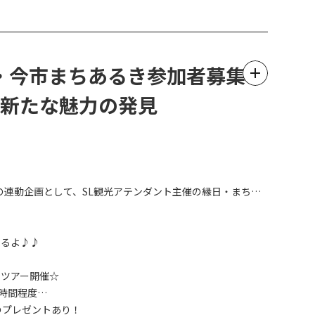
呂部ダム、黒部ダム、川治ダム、
画・今市まちあるき参加者募集
ーコードを読み取ると、デジタルスタンプがもらえます。
の新たな魅力の発見
、訪れることが困難なため設置場所が異なります。バー
その連動企画として、SL観光アテンダント主催の縁日・まちあ
来るよ♪♪
ドツアー開催☆
2時間程度
のプレゼントあり！