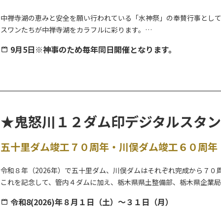
中禅寺湖の恵みと安全を願い行われている「水神祭」の奉賛行事とし
スワンたちが中禅寺湖をカラフルに彩ります。
9月5日※神事のため毎年同日開催となります。
当日は先着順での受付となりますので、参加をご希望の方はどうぞお
※順位やスピードを競うものではございませんので、お気軽にお楽し
※悪天候により中止される場合もあります。ご承知おき下さい。
★鬼怒川１２ダム印デジタルスタン
五十里ダム竣工７０周年・川俣ダム竣工６０周年
令和８年（2026年）で五十里ダム、川俣ダムはそれぞれ完成から７０
これを記念して、管内４ダムに加え、栃木県県土整備部、栃木県企業
「鬼怒川１２ダム印デジタルスタンプラリー」を期間限定で開催しま
令和8(2026)年８月１日（土）～３１日（月）
また、ダム名の毛筆は、栃木県立今市高等学校書道部に協力していた
スマートフォンでダム印スタンプを集めながら、個性豊かなダムと周