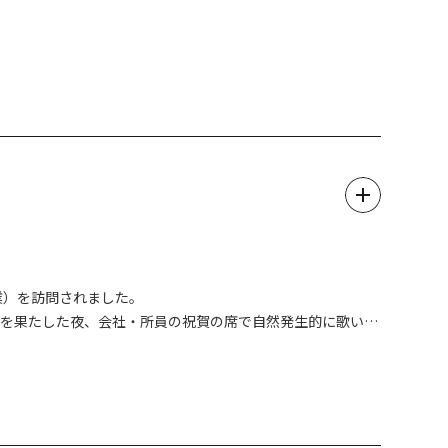
河川敷なのでロケーションも最高です。レジャーシートやイ
・今市第二小学校を一般駐車場としてご利用下さい。
迎による駐停車も禁止です。
業）を訪問されました。
任を果たした夜、会社・所員の祝賀の席で自然発生的に歌い踊
が参加し、にぎやかなイベントとなっています。
大抽選会」を開催いたします。参加には抽選券付うちわが必要