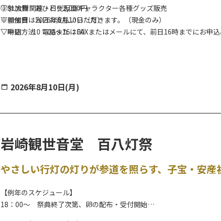
③SL大樹関連・日光仮面キャラクター各種グッズ販売
▽参加費 おひとり2,000円
▽開催日 2026年8月10日（月）
※参加費は当日お支払いいただきます。（現金のみ）
▽時間 10：00～16：00
▽申込方法 電話またはFAXまたはメールにて、前日16時までにお申
2026年8月10日(月)
岩崎観世音堂 百八灯祭
やさしい行灯の灯りが参道を照らす、子宝・安産
【例年のスケジュール】
18：00～ 祭典終了次第、卵の配布・受付開始
20：00頃 消灯予定