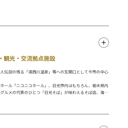
ん。
照明器具をご持参ください）
観音」と呼ばれています。当日はたくさんの行灯が参道を照ら
（産まれたら）お礼として倍の２個を返すという、ユニークな
・観光・交流拠点施設
に受け付けています。
落人伝説の残る「湯西川温泉」等への玄関口として今市の中心
的ホール「ニコニコホール」、日光市内はもちろん、栃木県内
光グルメの代表のひとつ「日光そば」が味わえるそば店、海鮮
駅です。
市支部事務所）と、コンビニエンスストアもぜひお立ち寄りく