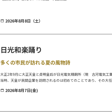
2026年8月8日（土）
日光の夏の風物詩、8月に開催される花火大会は、観覧場所は涼やかな
スがあると座ってゆっくりと鑑賞できますよ。
露店の出店もあり！夏の風物詩をぜひお楽しみ下さい。
【車でお越しの皆様へ】
日光和楽踊り
大谷橋付近河川敷駐車場・日光市七里地内河川敷駐車場・今市小学校
※日光だいや川公園並びに丸山公園近辺に
駐車場はございません。送
多くの市民が訪れる夏の風物詩
大正2年9月に大正天皇と貞明皇后が日光電気精銅所（現 古河電気工
当時、天皇が民間企業を訪問されるのは初めてのことであり、その大
られたのが、日光和楽踊り発祥の由来とされています。
2026年8月7日(金)
発祥当初は従業員の慰労のためのものでしたが、現在では多くの市民
【和楽の里大抽選会】例年、和楽踊りの開催時に行われる「和楽の里
となります。