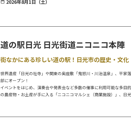
2026年8月1日（土）
【駐車場】無料（お堂下の公民館等の駐車場を利用可）
※小雨斎行、荒天時中止。また、雨天の場合は行灯の設置はありませ
※夜間の開催のため、足元には十分ご注意ください。（懐中電灯等の
子授け・安産の仏様として祀られている岩崎観世音は、別名「鶴の子
道の駅日光 日光街道ニコニコ本陣
します。
子宝祈願として卵（生卵）１個の配布も行われ、子どもを授かったら
街なかにある珍しい道の駅！日光市の歴史・文化
風習が伝わる祭事です。
※卵のお返し（お礼参り）は、本祭と毎年3月最終日曜日開催の大祭時
世界遺産「日光の社寺」や関東の奥座敷「鬼怒川・川治温泉」、平家
部にオープン！
イベントをはじめ、演奏会や発表会など多数の催事に利用可能な多目
の農産物・お土産が手に入る「ニコニコマルシェ（商業施設）」、日
料理も嬉しいメニュー豊富な和食処などで構成される複合施設の道の
観光案内はお任せ！道の駅日光観光情報館（日光市観光協会本部・今
ださい。