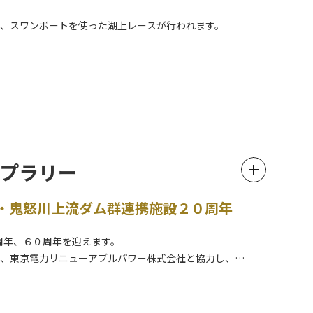
て、スワンボートを使った湖上レースが行われます。
早めにお越しください。
みください。
プラリー
・鬼怒川上流ダム群連携施設２０周年
周年、６０周年を迎えます。
局、東京電力リニューアブルパワー株式会社と協力し、
す。
だきました。
辺地域を巡ってみませんか？