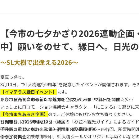
皆様のご参加お待ちしております。
■開催期間： 令和8(2026)年８月１日（土）～３１日（月）
■対象ダム： 三河沢ダム、湯西川ダム、五十里ダム、川俣ダム、土
【今市の七夕かざり2026連動企
小網ダム、栗山ダム、今市ダム、中岩ダム、中禅寺ダム
■参加方法： 専用アプリまたはブラウザから各ダムに設置されたバ
中】願いをのせて、縁日へ。日光
※三河沢ダム、土呂部ダム、栗山ダム、今市ダム、中岩ダムは
コード設置位置図にてご確認ください。
～SL大樹で出逢える2026～
夏真っ盛り。
8月10日、”SL大樹運行9周年”を記念したイベントが開催されます。
るきイベントを併せて開催します。
【イマテラス縁日イベント】
ぜひ、日光・今市の新たな魅力を発見してみませんか？
下今市駅西側にあるima terrace（イマテラス）で縁日を開催☆彡
いっしょにロコモーション協議会キャラクター「にこまる」も遊びに
飲食テントも出店しますので、ご休憩にもぜひお立ち寄りください。
【今市まちあるき企画】
～内容～
日光市シルバー人材センター所属の「杉並木観光ガイド」によるガイ
▽開催日 2026年8月10日（月）
①ストラックアウト、スマートボール、輪投げ
「今市の新しい魅力を発見～宿場町の秘密を探る～」
▽時間 ①10：00～12：00 ②11：00～13：00 ※各回、所要時間
②クイズ大会
※参加特典：如来寺御朱印、SL大樹シールやオリジナル手ぬぐいなど