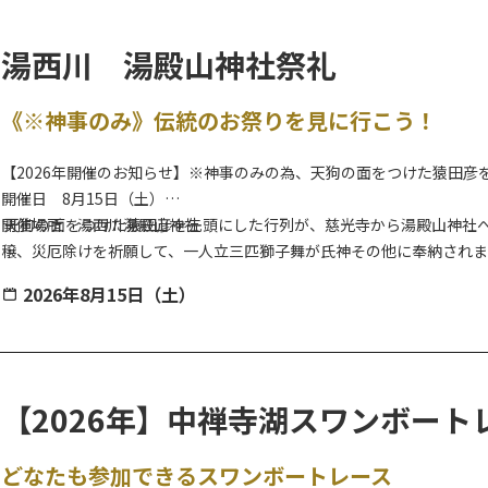
【無料シャトルバス】JR日光駅／東武日光駅⇔会場
湯西川 湯殿山神社祭礼
2026年8月7日（金）限定の無料シャトルバスが運行します。
詳細は下記(PDF)よりご確認ください。
《※神事のみ》伝統のお祭りを見に行こう！
【2026年開催のお知らせ】※神事のみの為、天狗の面をつけた猿田
開催日 8月15日（土）
開催場所 湯西川湯殿山神社
天狗の面をつけた猿田彦を先頭にした行列が、慈光寺から湯殿山神社へ
穣、災厄除けを祈願して、一人立三匹獅子舞が氏神その他に奉納されま
2026年8月15日（土）
【2026年】中禅寺湖スワンボート
どなたも参加できるスワンボートレース