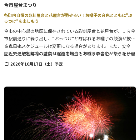
今市屋台まつり
各町内自慢の彫刻屋台と花屋台が勢ぞろい！お囃子の音色とともに”ぶ
っつけ”を楽しもう
今市の中心部の地区に保存されている彫刻屋台と花屋台が、ＪＲ今
市駅前通りに繰り出し、”ぶっつけ”と呼ばれるお囃子の競演が披露
されます。
※当日のスケジュールは変更になる場合があります。また、安全
間近で見る各町内の屋台は、迫力満点！お囃子の音色が祭りを一層
上、交通規制解除の時間が遅れる場合もありますので、あらかじめ
盛り上げます。
ご了承下さい。
2026年10月17日（土）予定
【例年のスケジュール】※変更になる場合があります。
「ぶっつけ」とは？
11：30 交通規制開始
2台以上の屋台が道路上でぎりぎりまで近付いてむき合い、お囃子
のリズムや響きで競演を行うことです。
13：00 屋台配置完了
昔は、行司軍配により一方のリズムが狂った時点で勝敗を決めたそ
13：45～ 第１回ぶっつけ開始
うですが、現在ではその限りではありません。
16：25～ 第２回ぶっつけ開始
17：00～ 提灯点灯（火入れ式）
18：00～ 総ぶっつけ開始