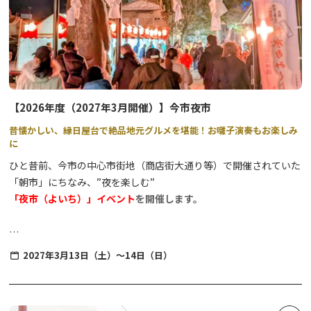
如来寺は建物内（寺務所窓口）に設置されていますので、お寺の方
に気軽にお声がけ下さい。
【参拝にあたりご協力のお願い】行事や法要、その他寺社からの指
示があった場合は、従っていただきますようお願いいたします。
【2026年度（2027年3月開催）】今市夜市
昔懐かしい、縁日屋台で絶品地元グルメを堪能！お囃子演奏もお楽しみ
に
ひと昔前、今市の中心市街地（商店街大通り等）で開催されていた
「朝市」にちなみ、”夜を楽しむ”
「夜市（よいち）」イベント
を開催します。
「尊徳先生（さん）」と呼ばれ今でも親しまれている今市が誇る偉
2027年3月13日（土）～14日（日）
人、二宮尊徳翁を祀る「報徳二宮神社」が会場です。
歴史ある神社の境内が提灯などの温かな灯りで照らされ、レトロ感
満載！