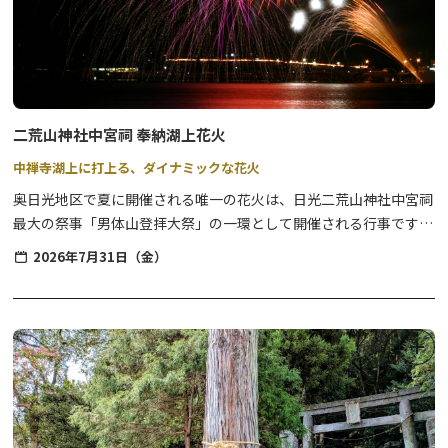
18：20 総ぶっつけ終了
18：30～ 手打ち式（本部に集合）
20：00～ 交通規制解除
二荒山神社中宮祠 奉納湖上花火
中禅寺湖上に打上る、ダイナミックな花火
奥日光地区で夏に開催される唯一の花火は、日光二荒山神社中宮祠
最大の祭事「男体山登拝大祭」の一環として開催される行事です。
中禅寺湖の湖面に花火が反射し、ここだけの花火が楽しめます。
2026年7月31日（金）