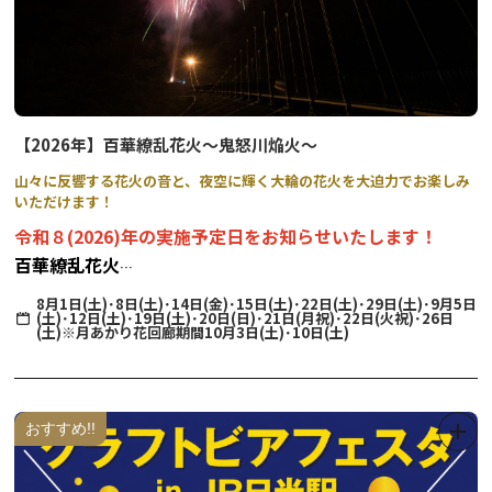
▼当日の流れ
※天候等により変更になる場合がございます。
受付 → お守り作り体験 → 三佛堂拝観（案内付）→ 特別開
帳拝観
【2026年】百華繚乱花火～鬼怒川焔火～
山々に反響する花火の音と、夜空に輝く大輪の花火を大迫力でお楽しみ
いただけます！
令和８(2026)年の実施予定日をお知らせいたします！
百華繚乱花火
～鬼怒川焔火（きぬがわえんか）～
8月1日(土)･8日(土)･14日(金)･15日(土)･22日(土)･29日(土)･9月5日
(土)･12日(土)･19日(土)･20日(日)･21日(月祝)･22日(火祝)･26日
(土)※月あかり花回廊期間10月3日(土)･10日(土)
《 実施予定日 》8月1日(土)・8日(土)・14日(金)・15日(土)・22日(土)・29日
(土)
9月5日(土)・12日(土)・19日(土)・20日(日)・21日(月祝)・
おすすめ!!
22日(火休)・26日(土)
《打上場所》鬼怒楯岩大吊橋
《打上時間》20：45～約8分予定