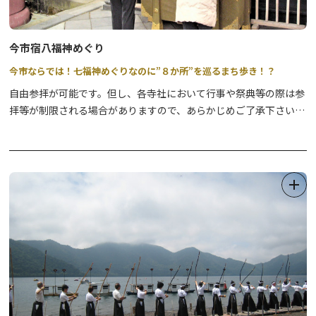
今市宿八福神めぐり
今市ならでは！七福神めぐりなのに”８か所”を巡るまち歩き！？
自由参拝が可能です。但し、各寺社において行事や祭典等の際は参
拝等が制限される場合がありますので、あらかじめご了承下さい。
【特製色紙・スタンプ帳を販売中！】参拝・来訪記念にぜひどう
ぞ。
①道の駅日光 日光街道ニコニコ本陣 観光情報館（日光市観光協
会）
・販売時間 9：00～17：00 （年中無休）
・販売物
●色紙 1枚 800円
スタンプを全て集めたら、神棚や玄関などぜひ飾ってください。
●スタンプ帳 1冊 1,500円（特製オリジナル巾着付 ♪ ）
八福神めぐり専用スタンプ帳として新たに制作した、カワイイ和柄
のスタンプ帳となっています。冊子留めの帯色は
2色（ベージュ・