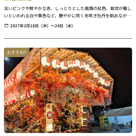
まーちゃん食堂
淡いピンクや鮮やかな赤、しっとりとした風情の紅色、栽培が難し
大金商店
いといわれる白や黄色など、艶やかに咲く冬咲き牡丹を眺めなが
森のうた
ら、一足早い春を楽しみませんか？
2027年2月18日（木）～24日（水）
牡丹は昔から、数ある花の中でもその見事な大輪の咲き様から「花
王」とも呼ばれ、日光東照宮や家光廟大猷院の彫刻などにも数多く
用いられています。
おすすめ!!
本来5月期に咲く牡丹を特殊栽培で咲かせ、冬季に鑑賞いただける
花の祭典を開催します。
大輪の牡丹の端正な佇まいと、日本庭園風に装飾を施した室内会場
で、趣ある和の雰囲気をゆっくりとご堪能ください。