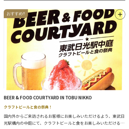
例年7月上旬から中旬になると、大神輿が神社の大鳥居前に安置さ
おすすめ!!
れます。（変更される場合があります）
期間中は、仮安置した大神輿を見学することができ、祭のメイン行
事は「大神輿渡御」です。
木造でできた神輿が町内をねり歩き、夏の暑さに負けない迫力の雰
囲気を体験できます。
※祭事内容については変更となる場合がありますので、必ずお問合
せのうえお出かけください。
BEER & FOOD COURTYARD IN TOBU NIKKO
クラフトビールと食の祭典！
国内外からご来訪されるお客様にお楽しみいただけるよう、東武日
光駅構内の中庭にて、クラフトビールと食をお楽しみいただけるイ