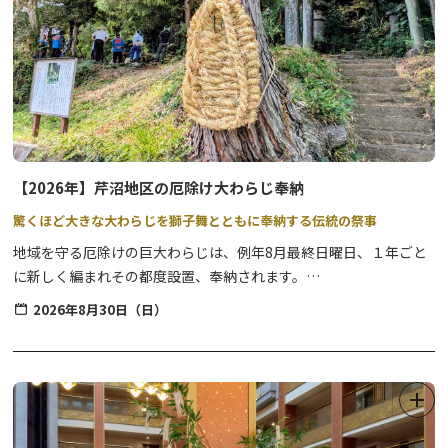
【2026年】芹沼地区の厄除け大わらじ奉納
驚くほど大きな大わらじを獅子舞とともに奉納する伝統の祭事
地域を守る厄除けの巨大わらじは、例年8月最終日曜日、１年ごと
に新しく編まれその都度設置、奉納されます。
併せて伝統芸能である獅子舞が奉納され、昔から今に続く地域の大
2026年8月30日（日）
切なお祭りです。
【当日のスケジュール】※時間は目安です。
午前中 わらじ作り
13:00〜13:30頃 浅間神社にて奉納（わらじ設置・獅子舞奉納）
14:00頃 高男神社にて獅子舞奉納