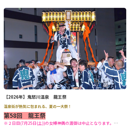
※運転日により、運転時刻パターンが異なります。
詳しい運行パターンは東武鉄道の
ホームページ
をご覧ください。
【2026年】鬼怒川温泉 龍王祭
温泉街が熱気に包まれる、夏の一大祭！
第58回 龍王祭
※２日目(7月25日(土))の女樽神輿の渡御は中止となります。