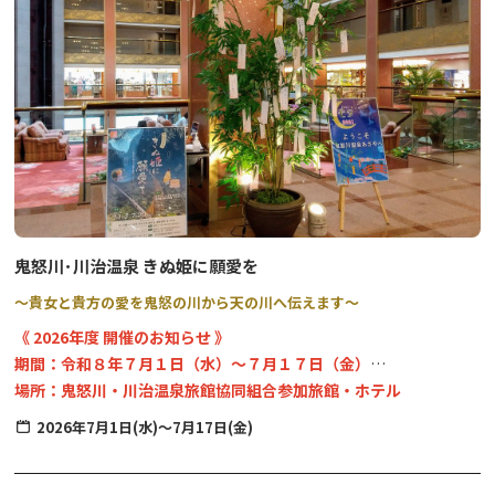
14:30頃 芹沼交差点にて奉納（わらじ設置・獅子舞奉納）
鬼怒川･川治温泉 きぬ姫に願愛を
～貴女と貴方の愛を鬼怒の川から天の川へ伝えます～
《 2026年度 開催のお知らせ 》
期間：令和８年７月１日（水）～７月１７日（金）
場所：鬼怒川・川治温泉旅館協同組合参加旅館・ホテル
お焚き上げ：７月１７日（金）１４：００～ 楯岩鬼怒姫神社（た
2026年7月1日(水)～7月17日(金)
ていわきぬひめじんじゃ）
※七夕飾りの設置状況等、詳細につきましては、ご宿泊になられる