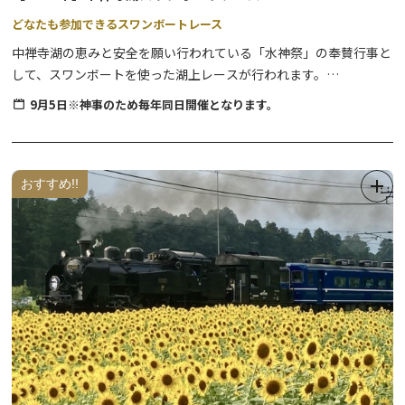
どなたも参加できるスワンボートレース
中禅寺湖の恵みと安全を願い行われている「水神祭」の奉賛行事と
して、スワンボートを使った湖上レースが行われます。
スワンたちが中禅寺湖をカラフルに彩ります。
9月5日※神事のため毎年同日開催となります。
当日は先着順での受付となりますので、参加をご希望の方はどうぞ
お早めにお越しください。
おすすめ!!
※順位やスピードを競うものではございませんので、お気軽にお楽
しみください。
※悪天候により中止される場合もあります。ご承知おき下さい。