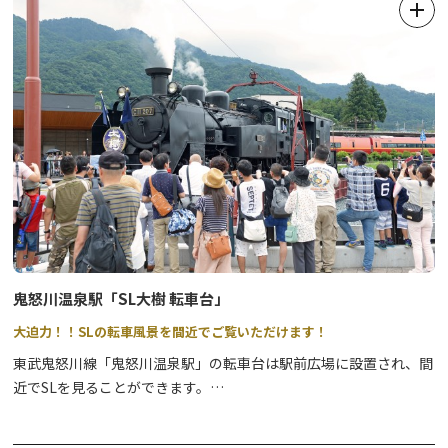
地元町内お囃子団体による演奏とともに、地元ならではの特産品や
絶品グルメを心ゆくまでお楽しみください。
【”今市（いまいち）”の名前の由来と『食』について】
日光市にある今市エリアは、四街道が交わることで人と同時に、
『食』や『物』が集まった場所です。
そんな当エリアでは、毎週のように「朝市」や「六斎市」と呼ばれ
る「市＝いち」が盛んに開催されていたことから、「今市」という
地名が名付けられたといわれています。
鬼怒川温泉駅「SL大樹 転車台」
大迫力！！SLの転車風景を間近でご覧いただけます！
東武鬼怒川線「鬼怒川温泉駅」の転車台は駅前広場に設置され、間
近でSLを見ることができます。
その日の運行パターンによりSL大樹の転車を見ることができます。