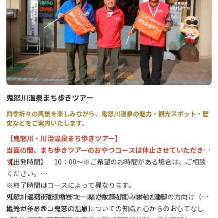
６月７日（日） 平家大祭
・網などの捕獲用具の使用、魚のお持ち帰りは禁止と
10:00 赤間神宮神事（平家の里）
させていただきます。
※犬などペットはお断りさせていただきます。何卒、ご
大祭の宴 （平家の里・伝習館）
理解をよろしくお願いいたします。
10:45 赤間神宮 蘭陵王の舞
11:00 平 桜子 薩摩琵琶演奏①
11:30 Ren ケーナ演奏①
▶川治温泉（男鹿川）でも開催！
12:00 おさるランド＆アニタウン 伝統芸能猿まわし
12:30 壱太郎 太鼓演奏①
鬼怒川温泉まち歩きツアー
13:00 上臈参拝
四季折々の風景を楽しみながら、鬼怒川温泉の魅力・観光スポット・歴
14:00 Ren ケーナ演奏②
史などをご案内いたします。
14:30 平 桜子 薩摩琵琶演奏②
【鬼怒川・川治温泉まち歩きツアー】
15:00 壱太郎 太鼓演奏②
当面の間、まち歩きツアーのおやつコースは休止させていただきま
15:30 終宴
す。
【出発時間】 10：00～※ご希望のお時間がある場合は、ご相談
ください。
※終了時間はコースによって異なります。
~~平家の里内にキッチンカーも出店します！~~
鬼怒川温泉街をガイドと一緒に散策してみませんか。
【Aコース】鬼怒楯岩コース（約２時間）※特に健脚の方向け（階
地元ガイドが、鬼怒川温泉についての知識と心からのおもてなし
段等が多めのコースのため）