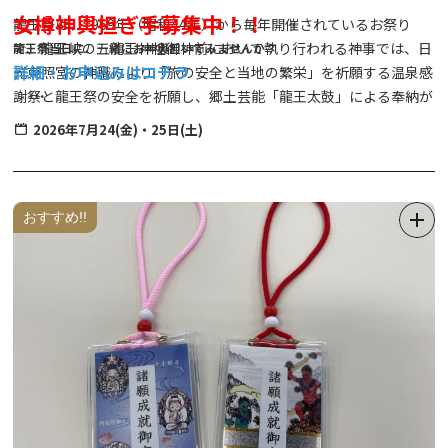
女樽神輿担ぎ手募集中！！
龍王祭は、1969年（昭和44年）から毎年開催されているお祭り
で、龍王峡の五龍王神社御神前において執り行われる神事では、日
龍王祭当日に、一緒にお神輿担いでみませんか？
詳細・お申込みはコチラ
光東照宮の神職により「旅の安全と当地の繁栄」を祈願する温泉感
謝祭と龍王祭の安全を祈願し、郷土芸能「龍王太鼓」による奉納が
◆開催日時◆
行われます。
2026年7月24(金)・25日(土)
2026年7月1日（水）～31日（金）
＊御渡（神輿展示） 7月1日（水）～31日（金）
本祭では、勇壮な「万燈神輿」や、女性だけで担ぐ艶やかな「女樽
＊神事（龍王峡） 7月24日（金）11時～11時50分
神輿」の渡御が行われるほか、特設ステージでは郷土芸能や各種シ
＊本祭（鬼怒川温泉街） 7月24日（金）･25日（土）18
ョーの開催を予定しております。
おすすめ!!
時～22時
《イベント時間予定》
7月24日(金)
19:15『龍王太鼓』郷土芸能
19:30 『LOVE PANIC!』ミニライブ アイドルグループ
20:00 『Quest Ship』 ミニライブ アイドルグループ
20:30 『壱太郎』和太鼓奏者
21:00 『友田オレ』 お笑いライブ
21:30 『鬼怒川囃子 八汐会』