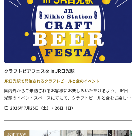
《 実施予定日(月あかり花回廊期間) 》10月3日(土)・10日(土)
《観覧場所》鬼怒川温泉駅前広場
《打上時間》
20：45～約8分予定
※月あかり花回廊イベント期間中の花火は鬼怒川温泉駅前広場を観覧場所とし
て予定しております。
クラフトビアフェスタ in JR日光駅
※天候の急激な変化がある場合（雨天・強風等）は、
急遽中止する場合がございますのであらかじめご了承ください。
JR日光駅で開催されるクラフトビールと食のイベント
国内外からご来訪されるお客様にお楽しみいただけるよう、JR日
光駅のイベントスペースにてにて、クラフトビールと食をお楽しみ
いただけるイベントを開催します。
間近で見る迫力の花火は必見です！
2026年7月25日（土）・26日（日）
施設によってはご宿泊のお部屋から花火を楽しめます。
・開催日時
どうぞ鬼怒川温泉の花火をごゆっくりお楽しみください。
2026年7月25日（土）・26日（日）※雨天決行
おすすめ!!