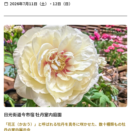
ベントを開催します。
2026年7月11日（土）・12日（日）
・開催日時
2026年7月11日（土）・12日（日）
11：00～17：00
・開催場所
東武日光駅 中庭
※駅構内へ入場する際には、入場券または乗車券が必要
・出店者
Nikko Brewing
THE KICHI
東武興業（光徳牧場）
金谷ホテル
日光交通
日光街道今市宿 牡丹室内庭園
カフェ沖の
「花王（かおう）」と呼ばれる牡丹を真冬に咲かせた、数十種類もの牡
旭屋
丹の室内展示会