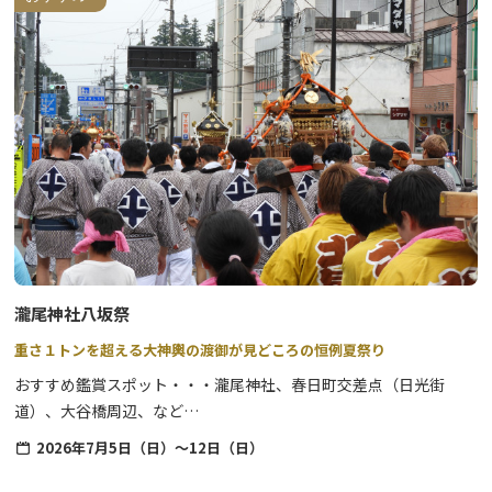
11：00～17：00
※打上場所により、ご覧になれる施設が異なります。
ご予約の際に、宿泊施設にお問合せ下さい。
・開催場所
JR日光駅 イベントスペース
・出店者
808ブルワリー
THE KICHI
油伝麦酒
うしとらブルワリー
日本酒キッチンカー たぬき堂
笑福シウマイ
瀧尾神社八坂祭
Rainbow Food Lab
重さ１トンを超える大神輿の渡御が見どころの恒例夏祭り
街道みやげ 江戸こみち
おすすめ鑑賞スポット・・・瀧尾神社、春日町交差点（日光街
道）、大谷橋周辺、など
※町内神輿（青年神輿）や子供神輿の渡御の実施有無や内容につい
2026年7月5日（日）～12日（日）
ては、各町内ごとに異なります。