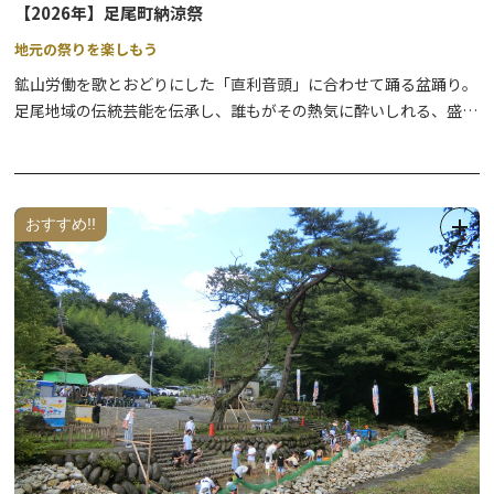
【2026年】足尾町納涼祭
・河川敷や川岸は、ライトアップ効果や安全面から一般の方の立ち
入りを禁止しています。
地元の祭りを楽しもう
鉱山労働を歌とおどりにした「直利音頭」に合わせて踊る盆踊り。
足尾地域の伝統芸能を伝承し、誰もがその熱気に酔いしれる、盛大
な夜祭りです。
開催日：2026年8月13日（木）
時 間：15:00～21:00
おすすめ!!
場 所：足尾庁舎前多目的広場