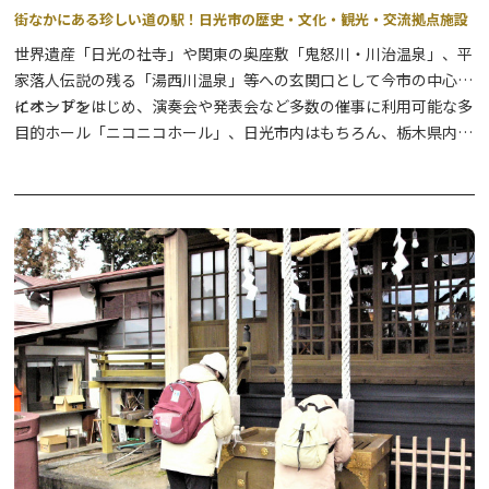
街なかにある珍しい道の駅！日光市の歴史・文化・観光・交流拠点施設
世界遺産「日光の社寺」や関東の奥座敷「鬼怒川・川治温泉」、平
家落人伝説の残る「湯西川温泉」等への玄関口として今市の中心部
にオープン！
イベントをはじめ、演奏会や発表会など多数の催事に利用可能な多
目的ホール「ニコニコホール」、日光市内はもちろん、栃木県内の
農産物・お土産が手に入る「ニコニコマルシェ（商業施設）」、日
光グルメの代表のひとつ「日光そば」が味わえるそば店、海鮮料理
も嬉しいメニュー豊富な和食処などで構成される複合施設の道の駅
です。
観光案内はお任せ！道の駅日光観光情報館（日光市観光協会本部・
今市支部事務所）と、コンビニエンスストアもぜひお立ち寄りくだ
さい。
★2026年4月から、新施設として「交流館」が無料利用できます。
館内にはフリースペースの他、授乳室が利用いただけますので、こ
ちらもお気軽にお入りください。