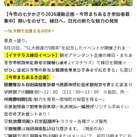
【今市の七夕かざり2026連動企画・今市まちあるき参加者募
集中】願いをのせて、縁日へ。日光の新たな魅力の発見
～SL大樹で出逢える2026～
夏真っ盛り。
8月10日、”SL大樹運行9周年”を記念したイベントが開催されま
す。その連動企画として、SL観光アテンダント主催の縁日・まちあ
【イマテラス縁日イベント】
るきイベントを併せて開催します。
下今市駅西側にあるima terrace（イマテラス）で縁日を開催☆彡
ぜひ、日光・今市の新たな魅力を発見してみませんか？
いっしょにロコモーション協議会キャラクター「にこまる」も遊び
に来るよ♪♪
【今市まちあるき企画】
飲食テントも出店しますので、ご休憩にもぜひお立ち寄りくださ
日光市シルバー人材センター所属の「杉並木観光ガイド」によるガ
▽開催日 2026年8月10日（月）
い。
イドツアー開催☆
▽時間 ①10：00～12：00 ②11：00～13：00 ※各回、所要
～内容～
「今市の新しい魅力を発見～宿場町の秘密を探る～」
時間2時間程度
①ストラックアウト、スマートボール、輪投げ
※参加特典：如来寺御朱印、SL大樹シールやオリジナル手ぬぐい
②クイズ大会
などのプレゼントあり！
③SL大樹関連・日光仮面キャラクター各種グッズ販売
▽参加費 おひとり2,000円
▽開催日 2026年8月10日（月）
※参加費は当日お支払いいただきます。（現金のみ）
▽時間 10：00～16：00
▽申込方法 電話またはFAXまたはメールにて、前日16時までにお