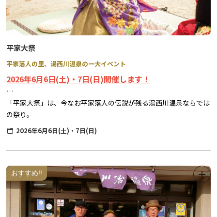
及び鬼怒川温泉旅館組合の旅館・ホテルにお泊りの方
は割引となります。
お子様の付き添い等で入場される方 施設利用料 1名様
200円(魚のつかみどりには参加せず会場内へ入場する方)
平家大祭
※つかみ取りを行わない子供(小学生以下) 入場無料
平家落人の里、湯西川温泉の一大イベント
※ご参加の方には「焼き魚引換券」を１枚お渡しいたしま
2026年6月6日(土)・7日(日)開催します！
す。魚のつかみどり体験後、焼いた魚(１匹)と交換いたします。
※10名様以上のご利用はお問い合わせください。鬼怒
「平家大祭」は、今なお平家落人の伝説が残る湯西川温泉ならでは
川・川治温泉旅館協同組合(平日のみ)0288-77-1039
の祭り。
琵琶演奏や雅楽など、平家に関する催しが繰り広げられ、いにしえ
2026年6月6日(土)・7日(日)
の栄華がよみがえります。
◆注意事項：・魚はキャッチ&リリースです。捕獲後は指定の場所
へ放流してください。
【日程】
・天候や河川の状況等により閉鎖・または中止になる
６月６日（土） 前夜祭
場合がございます。
おすすめ!!
20:15 壱太郎 太鼓演奏 （湯西川地区センター）
・会場は自然の河川を利用しています。
20:30 上臈（じょうろう）道中（湯西川温泉街）
濡れても良い服装(水着)・履物(ウォーターシューズ
等)でお越しください。