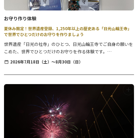
22:00 神輿納め
7月25日(土)
お守り作り体験
19:15 『龍王太鼓』郷土芸能
夏休み限定！世界遺産登録、1,250年以上の歴史ある「日光山輪王寺」
19:30 『下山けんじ』 地元演歌歌手 歌謡ショー
で世界でひとつだけのお守りを作りましょう
20:00 『幽幻MONSTRO』ミニライブ MENSアイドルグ
世界遺産「日光の社寺」のひとつ、日光山輪王寺でご自身の願いを
ループ
こめた、世界でひとつだけのお守りを作る体験です。
20:30 『ツァイ･リン』地元演歌歌手 歌謡ショー
お願いごとはもちろん、お守りのパッケージや紐までを自分好みに
21:00 『愛内里菜』ライブショー
2026年7月18日（土）～8月30日（日）
選んで作ります。
21:30 『鬼怒川囃子 八汐会』
22:00 神輿納め
体験の開始時間は1日3回。
好きな時間を選んで、開始時間の5分前までに会場にお越しくださ
◆開催場所
い。
＊御渡 参加宿泊施設
＊神事 龍王峡 五龍王神社参道大鳥居前
夏休み限定で、期間中毎日開催します。
＊本祭 鬼怒川温泉 くろがね橋周辺
三佛堂も案内付で拝観いただけます。歴史解説など、なるほど！と
※今年度(令和8年)、龍王祭の花火はございま
学びも多い体験です。
せんので、ご了承ください。