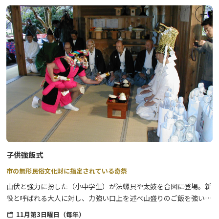
施設にお問合せ下さい。
テーマは”愛”。
男女の愛・親子愛・家族愛・友愛など、「愛＝幸福」を願う特別な
期間、鬼怒川・川治温泉の各参加旅館・ホテルでは、七夕飾りでお
客様をお迎えします。
イベント期間中、参加宿泊施設では、それぞれに趣向を凝らした七
夕飾りを設置します。
◆ご宿泊のお客様◆
館内に設置されている短冊に願い事を書いて笹竹に結んでいただけ
るようになっています。
期間最終日には、皆様の願いをお焚き上げで天の川に運びます。
この機会に、ぜひ願愛（ねがい）を込めてみませんか？
子供強飯式
市の無形民俗文化財に指定されている奇祭
山伏と強力に扮した（小中学生）が法螺貝や太鼓を合図に登場。新
役と呼ばれる大人に対し、力強い口上を述べ山盛りのご飯を強いま
す。
11月第3日曜日（毎年）