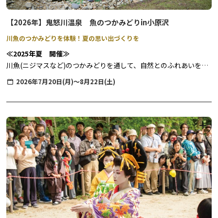
【2026年】鬼怒川温泉 魚のつかみどりin小原沢
川魚のつかみどりを体験！夏の思い出づくりを
≪2025年夏 開催≫
川魚(ニジマスなど)のつかみどりを通して、自然とのふれあいを体
験いただけます。
2026年7月20日(月)～8月22日(土)
沢場を会場としているため、水深が浅く、夏の水遊びにもおすすめ
の場所です。
◆期間：2026年7月20日(月)～8月22日(土)
◆時間：10:00~15:00(受付時間9:45~14:30)
◆料金：
一般参加 1名様 1,600円
割引参加※ 1名様 1,300円
※鬼怒川温泉魚のつかみどりin小原沢実行委員会が発行
した割引券を持参した方、