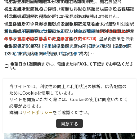
で、皆さまをご案内いたします。
《主な見所》鬼怒楯岩大吊橋、楯岩鬼怒姫神社、楯岩展望台
【Bコース】歴史探訪コース（約２時間３０分）
※「平家絵巻行列」は実施いたしません。それに伴い、姫役や侍役
初めて当地を訪れるお客様、何度もお越しいただいているお客様に
お一人様：500円
《主な見所》滝見橋、仲附（なかつけ）の旅籠、戊辰の役古戦場跡
の募集はございません。
も、鬼怒川温泉の良さと新しい発見があるかもしれません。
（戊辰街道）
【Cコース】絶景・橋めぐりコース（約２時間３０分）
ぜひ体験していただきたいおすすめツアーです。
※こちらのコースは、鬼怒川公園駅解散となります。鬼怒川公園駅
《主な見所》ふれあい橋、くろがね橋、鬼怒楯岩大吊橋
春の桜の開花時期には桜の名所を、秋の紅葉の時期には紅葉の絶景
から鬼怒川温泉駅まで電車でお戻りになる場合は、別途電車代がか
お一人様：500円
【Dコース】おやつ食べ歩きコース（約３時間）
※こちらのコース
スポットなど、季節ごとの見所も織り交ぜつつ、温泉街散策をお楽
かります。予めご了承ください。
のみ、当面の間、休止いたします。(2026.5.14)
しみ下さい。
お一人様：500円
《主な見所》鬼怒川温泉街のおススメの４店舗（予定）に立ち寄
●集合場所：鬼怒川・川治温泉観光案内所(日光市鬼怒川温泉大原
り、名物グルメをお楽しみいただきます。
1390、東武鬼怒川線「鬼怒川温泉駅」構内)
※こちらのコースは水曜日お休みです。
※令和８年４月１日より集合場所(受付)が変更となりました。
希望日の1週間前までに、電話またはFAXにて下記までお申込くださ
い。
お一人様：800円
●参加費：お一人様 500円～800円 (ガイド事業協力金として、
ツアー当日現金前払い)
●参加特典：参加者には、参加特典あり。☆内容は、当日までお楽
当サイトでは、利便性の向上と利用状況の解析、広告配信の
しみ!!
ためにCookieを使用しています。
●申込方法：参加ご希望の方は、希望日の1週間前までに、電話ま
サイトを閲覧いただく際には、Cookieの使用に同意いただく
たはFAXにて下記までお申込ください。(１週間以内の場合は、ご相
必要があります。
詳細は
サイトポリシー
をご確認ください。
談させていただきますので、お電話でお申し込みください)
●お問い合わせ：一般社団法人 日光市観光協会 TEL:0288-22-
同意する
1525 FAX:0288-77-0201
受付時間 9時～17時(年中無休)