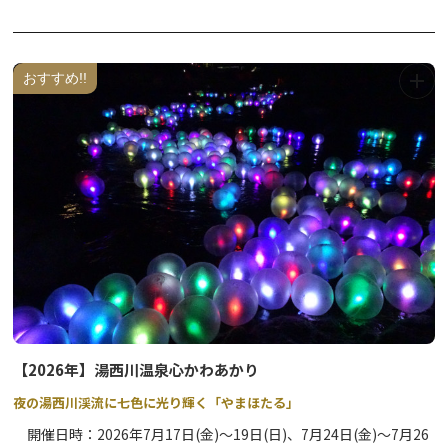
その後、「御飯食に案内もん」では別当が氏子扮する白装束を着た
太郎坊・次郎坊の口元に里芋を３度ずつ差し出し、それを食べさせ
ます。そして「春駒式」では氏子二人が竹馬に跨り、拝殿内を駆け
廻る神事が執り行われます。
おすすめ!!
無病息災や方策を祈る市の無形民俗文化財に指定されている奇祭で
す。
※注意※
令和8年度より、開催日が変更となりました。
（変更前）毎年 11月25日 → （変更後）毎年 11月第3日曜日
【2026年】湯西川温泉心かわあかり
夜の湯西川渓流に七色に光り輝く「やまほたる」
開催日時：2026年7月17日(金)～19日(日)、7月24日(金)～7月26