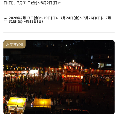
日(日)、7月31日(金)～8月2日(日)
放流開始：20:30~
2026年7月17日(金)～19日(日)、7月24日(金)～7月26日(日)、7月
31日(金)～8月2日(日)
放流区間：湯西川本流(今渕地区～湯前橋まで)
観覧無料
おすすめ!!
湯西川の清流に、7色に灯る「やまほたる」を放流します。
ゆらゆらと光りながら川面を流れる幻想的な湯西川温泉のイルミネ
ーションショーをお楽しみください。
※天候及び河川状況等により、変更または中止になる場合がござい
ます。
〈お願いとご注意〉
・一般道路からの観覧になります。車などに十分注意してくださ
い。また、夜間のイベントですので、足元に注意してください。