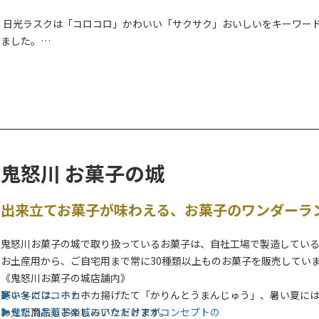
日光ラスクは「コロコロ」かわいい「サクサク」おいしいをキーワー
ました。
また、門前町に新しく「日光ラスクカフェ」をオープン。店舗では、
ており、2階のゆったりとしたカフェ空間でお召し上がりいただけます
鬼怒川 お菓子の城
出来立てお菓子が味わえる、お菓子のワンダーラ
鬼怒川お菓子の城で取り扱っているお菓子は、自社工場で製造してい
お土産用から、ご自宅用まで常に30種類以上ものお菓子を販売してい
《鬼怒川お菓子の城店舗内》
寒い冬には、ホカホカ揚げたて「かりんとうまんじゅう」、暑い夏に
▶キヌガワコーヒー
わせた商品もお楽しみいただけます。
▶鬼怒川お菓子の城にアウトドアがコンセプトの