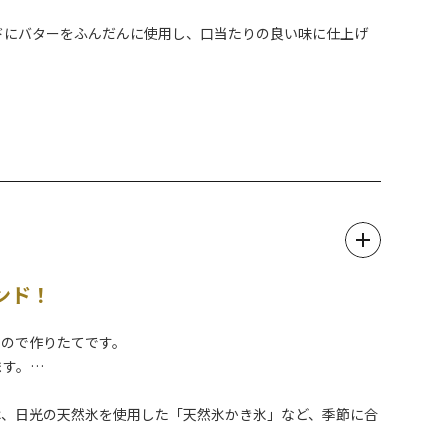
ドにバターをふんだんに使用し、口当たりの良い味に仕上げ
日光ラスクを購入できる他、ドリンクやスイーツなども販売し
。
ンド！
るので作りたてです。
ます。
は、日光の天然氷を使用した「天然氷かき氷」など、季節に合