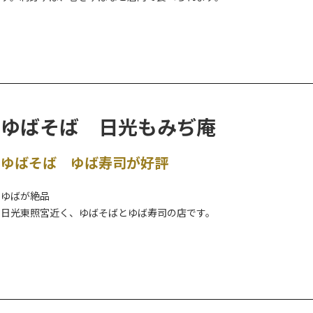
《売店》8：00～16：00(水曜休み)
《食事》11：00～15：00(水曜休み・不定休)
ゆばそば 日光もみぢ庵
ゆばそば ゆば寿司が好評
ゆばが絶品
日光東照宮近く、ゆばそばとゆば寿司の店です。