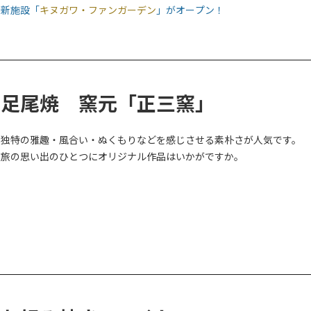
新施設「
キヌガワ・ファンガーデン
」がオープン！
新アクティビティ「ドラ・パンケーキ作り体験」が始まりました。ど
キ生地でケーキ手作り
体験が出来ます。ご予約は2名様より8名様までです。
大人：2000円（税込み）
足尾焼 窯元「正三窯」
小人：1500円（税込み）
独特の雅趣・風合い・ぬくもりなどを感じさせる素朴さが人気です。
詳しくは鬼怒川お菓子の城までお問い合わせください。TEL:0288-76-2
旅の思い出のひとつにオリジナル作品はいかがですか。