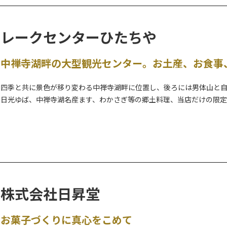
レークセンターひたちや
中禅寺湖畔の大型観光センター。お土産、お食事
四季と共に景色が移り変わる中禅寺湖畔に位置し、後ろには男体山と
日光ゆば、中禅寺湖名産ます、わかさぎ等の郷土料理、当店だけの限
す。
また、遊覧モーターボートの受付、足漕ぎボートのレンタル、SUPの
認ください。
団体様もどうぞご相談ください。
株式会社日昇堂
お菓子づくりに真心をこめて