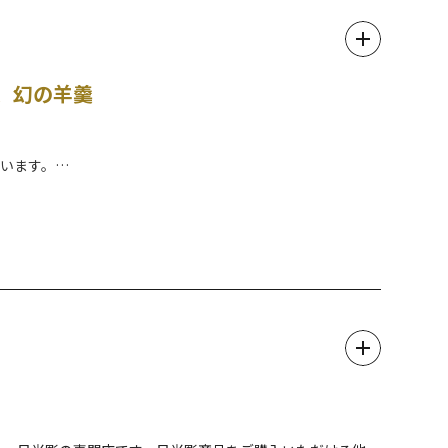
、幻の羊羹
。
います。