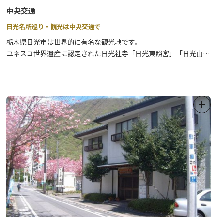
中央交通
日光名所巡り・観光は中央交通で
栃木県日光市は世界的に有名な観光地です。
ユネスコ世界遺産に認定された日光社寺「日光東照宮」「日光山輪
王寺」「日光二荒山神社」をはじめ、日光三名瀑「華厳の滝」「霧
降ノ滝」「裏見ノ滝」など、名所は多方面にわたります。
今度の旅はタクシーで日光プライベート観光はいかがでしょう？
「中央交通」では良心的な料金体制で運行しております。
お客様のニーズにあったコースで日光市観光を満喫してください。
また、福祉、通院、飲み会の送迎など、親切・丁寧・安全な「中央
交通」のタクシーをご利用ください。
ベテラン乗務員が安全と満足をお約束し、皆様をお待ちしておりま
す！