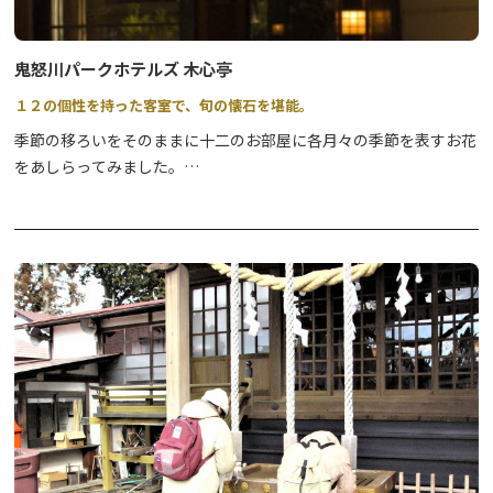
鬼怒川パークホテルズ 木心亭
１２の個性を持った客室で、旬の懐石を堪能。
季節の移ろいをそのままに十二のお部屋に各月々の季節を表すお花
をあしらってみました。
手描きによる“天井絵”は、古式豊かさを演出し、また金銀を施し
た、漆仕上げの「蒔絵屏風」で豪華さを出してみました。
床の間の掛け軸絵はあくまで気品高く、お部屋に落ち着きを与える
ように気配りを致しました。