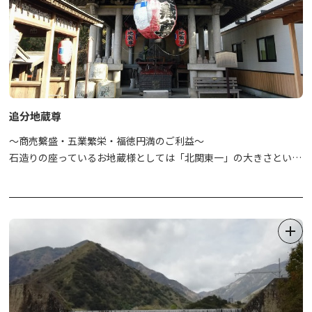
A：自由に押していただけるように外に設置されています。但し、
如来寺は建物内（寺務所窓口）に設置されていますので、お寺の方
に気軽にお声がけ下さい。
【参拝にあたりご協力のお願い】行事や法要、その他寺社からの指
示があった場合は、従っていただきますようお願いいたします。
追分地蔵尊
～商売繫盛・五業繁栄・福徳円満のご利益～
石造りの座っているお地蔵様としては「北関東一」の大きさという
追分地蔵尊は、日光市の文化財に指定されています。
いつ頃祀られたかは明確な記録は残っていませんが、江戸時代の8
代将軍徳川吉宗公の日光社参に関係する話が言い伝えられているこ
とから、それ以前から鎮座していたようです。
毎年8月23日または23日に近い土曜日に行われる夜祭り「二十三夜
祭（にじゅうさんやさい）」、9月24日・25日に行われる、明かり
を灯す「千灯供養祭（せんとうくようさい）」には、多くの参詣者
が訪れます。
※年によって開催日の変動あり。