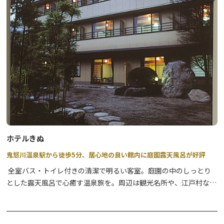
イスが受けられます。
出張太鼓教室も保育園や幼稚園、学校、和太鼓グループなど、出張
指導もいたします！
宿泊施設も完備してます！
ホテルきぬ
鬼怒川温泉駅から徒歩5分、居心地の良い館内に庭園露天風呂が好評
全室バス・トイレ付きの清潔で明るい客室。庭園の中のしっとり
とした露天風呂で心癒す温泉旅を。周辺は観光名所や、江戸村など
人気テーマパーク多数。只今お得なプラン掲載中！