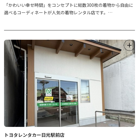
「かわいい幸せ時間」をコンセプトに総数300枚の着物から自由に
選べるコーディネートが人気の着物レンタル店です。
着付けはずべて無料。手ぶらでOK！（お手持ちの荷物は無料でお
預かりさせていただきます）ご来店からご出発までの所要時間はお
よそ30分です。
着物はもちろん、下着、足袋、ぞうり、バッグなどの小物も充実し
ていますので、おカラダひとつ、手ぶらで着物スタイルがお楽しみ
いただけます。
大切なあの人と、HAPPYな時間をつくりませんか。
トヨタレンタカー日光駅前店