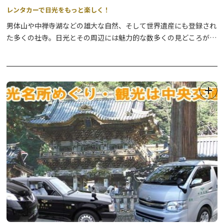
レンタカーで日光をもっと楽しく！
男体山や中禅寺湖などの雄大な自然、そして世界遺産にも登録され
た多くの社寺。日光とその周辺には魅力的な数多くの見どころがあ
ります。
広大なエリアに点在するそれらの観光スポットを、存分に楽しんで
いただくツールとしてレンタカーはとても便利！日光の情報にも詳
しいスタッフがお出迎えします。
日光観光の起点としても、トヨタレンタカーにぜひお立ち寄りくだ
さい。
ご予約はお電話いただくか、予約ホームページからどうぞ。
☆☆TOYOTA SHAREでもっと便利に！☆☆
東武バスターミナルの他、中禅寺温泉バスターミナル、湯元温泉な
どでカーシェアが可能になりました！
詳細は
こちら