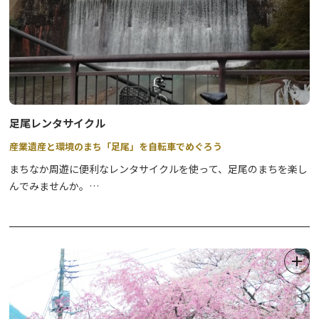
足尾レンタサイクル
産業遺産と環境のまち「足尾」を自転車でめぐろう
まちなか周遊に便利なレンタサイクルを使って、足尾のまちを楽し
んでみませんか。
【貸出場所】
■日光市足尾庁舎 ※平日・祝日受付
休業日：12月29日から1月3日まで
TEL 0288-93-3116
■足尾公民館（日光市足尾庁舎内） ※土・日受付
休業日：12月29日から1月3日まで