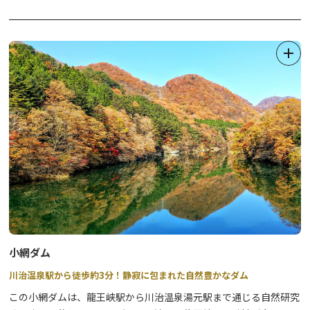
匠の技を誇る職人が丁寧に教えてくれますので安心です。初めての
方、お子さまもぜひ挑戦してみては？
開催日程等の詳細は直接お店までお問い合わせください。（要予
約）
ご来店お待ちしております。
小網ダム
川治温泉駅から徒歩約3分！静寂に包まれた自然豊かなダム
この小網ダムは、龍王峡駅から川治温泉湯元駅まで通じる自然研究