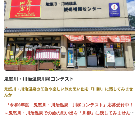
鬼怒川・川治温泉川柳コンテスト
鬼怒川・川治温泉の印象や楽しい旅の思い出を「川柳」に残してみませ
んか
『令和6年度 鬼怒川・川治温泉 川柳コンテスト』応募受付中！
～鬼怒川・川治温泉での旅の思い出を「川柳」に残してみませんか
～
【応募期間】
令和６年４月１日～令和７年１月３１日（９ヶ月間）