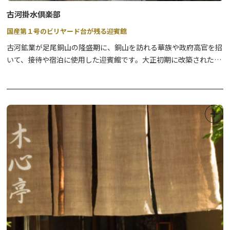
古河掛水倶楽部
国産第１号のビリヤード台が残る迎賓館
古河鉱業が足尾銅山の隆盛期に、銅山を訪れる華族や政府高官を招
いて、接待や宿泊に使用した迎賓館です。大正初期に改築された建
物は、外観は洋風、内部は和洋それぞれの様式を用いた木造建築で
す。館内には大正13年製のピアノや、国産第１号のビリヤード台が
展示されており、当時の華やかな様子をうかがうことができます。
一般公開は土日祝日のみです。
【休館】
※11月下旬～4月中旬