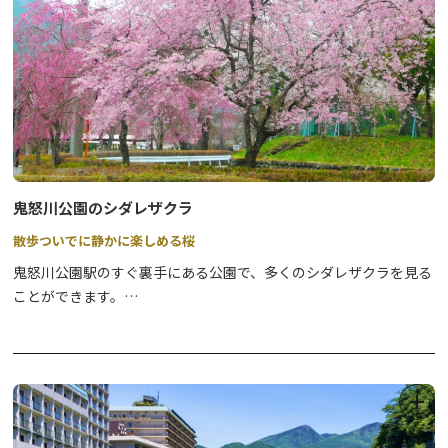
TEL 0288-93-3322
【貸出時間】
9：00～16：00
【料金】
≪電動サイクル≫
1回830円（4時間以内）
4時間を超え1時間増すごとに100円
鬼怒川公園のシダレザクラ
散歩ついでに静かに楽しめる桜
【アクセス】
足尾庁舎（行政センター）：わたらせ渓谷鐵道「通洞駅」から徒歩
鬼怒川公園駅のすぐ裏手にある公園で、多くのシダレザクラを見る
約5分
ことができます。
※写真はシダレザクラとソメイヨシノ(鬼怒川小学校)です。