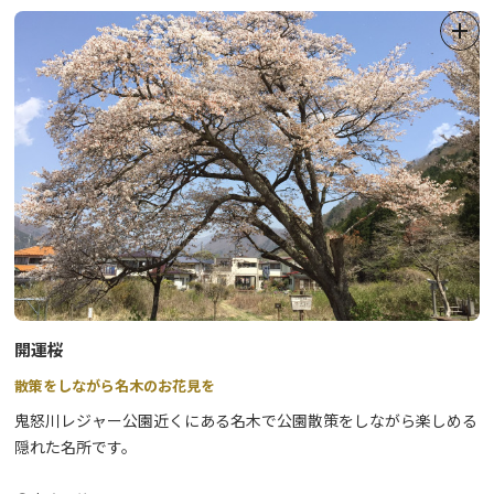
《令和５年度》
『鬼怒川・川治温泉川柳コンテスト』の結果に
ご応募いただきまして、誠にありがとうございます。
入選者の皆様には、賞品をお送りいたしました。
応募期間：2023年4月1日～2024年1月31日
応募総数：219
受賞作品
◆最優秀賞◆
開運桜
『鬼もみる 花さく夜空 鬼怒の谷』
（東京都）
散策をしながら名木のお花見を
鬼怒川レジャー公園近くにある名木で公園散策をしながら楽しめる
◆優秀賞◆
隠れた名所です。
『鶏頂山 かすかに見える 朝露天』
（東京都 みなみ 様）