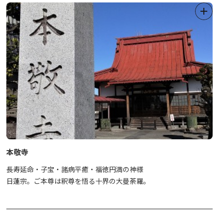
【応募方法】
◆「川柳記入用紙」に記入。（おひとり２作品まで、未発表のもの
に限ります）
↓
◆鬼怒川・川治温泉観光情報センター（東武鉄道「鬼怒川温泉駅」
向い側）設置の「川柳コンテストBOX」へ投函。
※以上で応募は完了です。
【発表】
入賞者のみに、郵送にてお知らせいたします。
※入賞者には「鬼怒川・川治温泉オリジナルグッズ」などを贈呈い
たします。（郵送）
※入賞作品は鬼怒川・川治温泉観光情報センター前「川柳掲示板」
本敬寺
へ掲示と、日光市観光協会公式ホームページ「日光旅ナビ」へ掲
長寿延命・子宝・諸病平癒・福徳円満の神様
載。
日蓮宗。ご本尊は釈尊を悟る十界の大曼荼羅。
なお、応募に際し、ご記入いただいた個人情報はコンテストの実
施目的以外には使用いたしません。