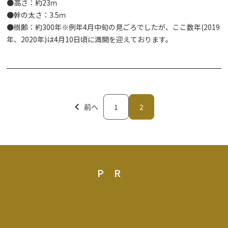
●高さ：約23ｍ
●幹の太さ：3.5ｍ
●樹齢：約300年※例年4月中旬の見ごろでしたが、ここ数年(2019
◆入賞◆
年、2020年)は4月10日頃に満開を迎えております。
『夏空の 鬼怒路に交わる 友の声』
（埼玉県 まあくん 様）
『手を振ると 吊り橋うえから 手を振られ』
（神奈川県 やみ 様）
前へ
1
2
『古希過ぎて となりに寝てる おまえだれ？』
（千葉県 コチカメチャン 様）
『つりばしで けしきみられず あしみてる』
PR
（東京都 怜怜〝れいれい〟 様）
『湯に入り シワが減ったと 笑いジワ』
（東京都 母娘旅 様）