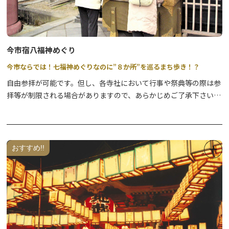
今市宿八福神めぐり
今市ならでは！七福神めぐりなのに”８か所”を巡るまち歩き！？
自由参拝が可能です。但し、各寺社において行事や祭典等の際は参
拝等が制限される場合がありますので、あらかじめご了承下さい。
【特製色紙・スタンプ帳を販売中！】参拝・来訪記念にぜひどう
ぞ。
①道の駅日光 日光街道ニコニコ本陣 観光情報館（日光市観光協
おすすめ!!
会）
・販売時間 9：00～17：00 （年中無休）
・販売物
●色紙 1枚 800円
スタンプを全て集めたら、神棚や玄関などぜひ飾ってください。
●スタンプ帳 1冊 1,500円（特製オリジナル巾着付 ♪ ）