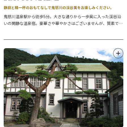
静寂と精一杯のおもてなしで鬼怒川の渓谷美をお楽しみください。
鬼怒川温泉駅から徒歩5分。大きな通りから一歩奥に入った渓谷沿
いの閑静な温泉宿。豪華さや華やかさはございませんが、質素で落
ち着いた館内で精一杯のおもてなしを心掛けております。ご夕食は
個室食事処で地場素材を活かした会席料理をご用意。朝食も県内産
コシヒカリと日光湯波・鮎の一夜干し等を朝食会場にてご用意。渓
谷沿いの露天風呂では川風とせせらぎの中での湯浴みをご堪能下さ
い。