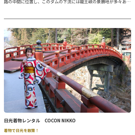
路の中間に位置し、このダムの下流には龍王峡の景勝地が多々あ
り、四季折々に自然景観が楽しめます。
このダムの型式は、重力式コンクリートダムで、堤防の大きさは、
高さ23.5m、長さ128.0mで総貯水量は、627，000立方メートルで
す。
用途は、県営川治第一発電所の逆調整ダムで、同じく県営川治第二
発電所及び、小網発電所の取水ダムでもあります。
日光着物レンタル COCON NIKKO
着物で日光を散策！