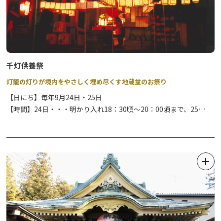
八福神めぐり専用スタンプ帳として新たに制作した、カワイイ和柄
のスタンプ帳となっています。冊子留めの帯色は
2色（ベージュ・
ブラウン）からお好きな色をお選びいただけます。
②金輪山 明静寺（みょうじょうじ）
日光市瀬尾791
・販売物 色紙 1枚 800円
※販売時間や詳細については、まずは日光市観光協会まで。TEL：
千灯供養祭
0288-22-1525
灯籠の灯りが境内をやさしく埋め尽くす地蔵盆のお祭り
【日にち】毎年9月24日・25日
【おすすめモデルコース】 ※巡る順番は決まっていません。
【時間】24日・・・明かり入れ18：30頃～20：00頃まで、25
道の駅日光 日光街道ニコニコ本陣 発着（約８Kｍ、所要約３時間）
日・・・8：00頃～20：00頃まで
道の駅日光→明静寺→本敬寺→如来寺→報徳二宮神社→追分地蔵尊
→徳性院→瑞光寺→瀧尾神社→道の駅日光
毎年9月24日・25日の2日間にわたって行われ、先祖の供養や交通
安全などの願いを込め灯籠に火を灯します。境内を埋めるほど多く
の灯籠が奉納され、日光市の文化財に指定されている、石造りの座
【よくあるお問い合わせ例】
っているお地蔵様としては北関東一の大きさといわれる追分地蔵尊
Q1：参加申込について
もライトアップされます。
A：通年で自由参拝のため、お申し込みは不要です。
Q2：スタンプの押印について