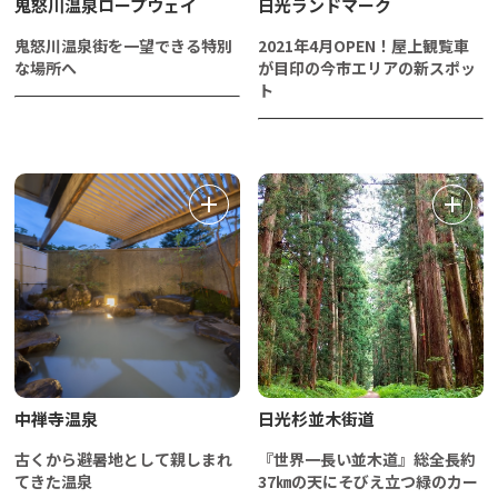
鬼怒川温泉ロープウェイ
日光ランドマーク
鬼怒川温泉街を一望できる特別
2021年4月OPEN！屋上観覧車
な場所へ
が目印の今市エリアの新スポッ
ト
中禅寺温泉
日光杉並木街道
古くから避暑地として親しまれ
『世界一長い並木道』総全長約
てきた温泉
37㎞の天にそびえ立つ緑のカー