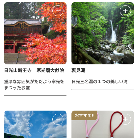
日光山輪王寺 家光廟大猷院
裏見滝
重厚な雰囲気がただよう家光を
日光三名瀑の１つの美しい滝
まつったお堂
おすすめ!!