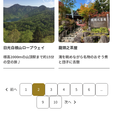
日光白根山ロープウェイ
龍頭之茶屋
標高2000mの山頂駅まで約15分
滝を眺めながら名物のおぞう煮
の空の旅♪
と団子に舌鼓
前へ
1
2
3
4
5
6
...
9
10
次へ