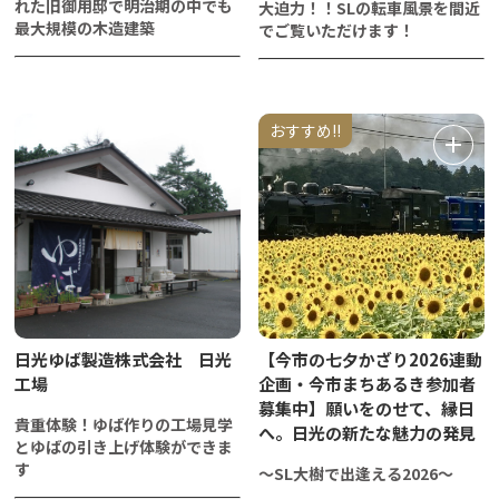
れた旧御用邸で明治期の中でも
大迫力！！SLの転車風景を間近
最大規模の木造建築
でご覧いただけます！
おすすめ!!
日光ゆば製造株式会社 日光
【今市の七夕かざり2026連動
工場
企画・今市まちあるき参加者
募集中】願いをのせて、縁日
貴重体験！ゆば作りの工場見学
へ。日光の新たな魅力の発見
とゆばの引き上げ体験ができま
す
～SL大樹で出逢える2026～