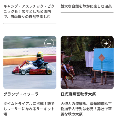
キャンプ・アスレチック・ピク
雄大な自然を静かに楽しむ温泉
ニックも！広々とした公園内
で、四季折々の自然を楽しむ
グランデ・イソーラ
日光東照宮秋季大祭
タイムトライアルに挑戦！誰で
大迫力の流鏑馬、豪華絢爛な百
もレーサーになれるサーキット
物揃千人行列は必見！勇壮で華
場
麗な秋の大祭