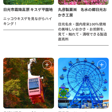
日光市霧降高原 キスゲ平園地
丸彦製菓㈱ 名水の郷日光お
かき工房
ニッコウキスゲを見ながらハイ
キング！
日光名水・国内産米100％使用
の美味しいおかき・お煎餅を、
見て・触れて・満喫できる製造
直売所