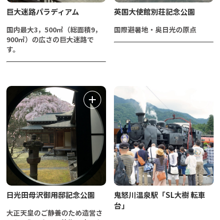
巨大迷路パラディアム
英国大使館別荘記念公園
国内最大3，500㎡（総面積9，
国際避暑地・奥日光の原点
900㎡）の広さの巨大迷路で
す。
日光田母沢御用邸記念公園
鬼怒川温泉駅「SL大樹 転車
台」
大正天皇のご静養のため造営さ