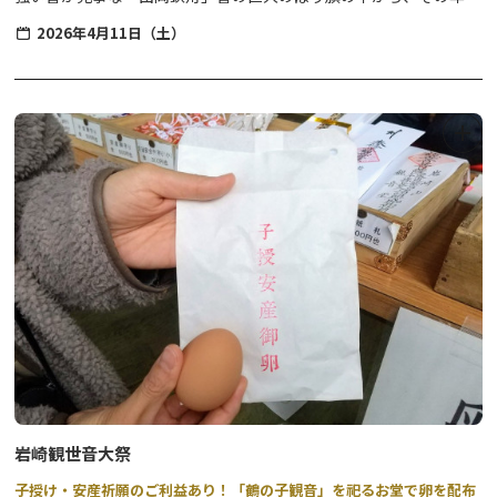
当番町の彫刻屋台または花屋台（各町内でそれぞれの屋台を所有）
2026年4月11日（土）
が町内を巡ります。
また、かつての公家の装束を着た氏子や稚児たちが町内をねり歩き
ます。
今市の総鎮守社である当神社の例大祭が斎行されるこの時期は、例
年、境内の桜が見頃を迎えます。
今市に春の訪れを告げる、桜とともに楽しめる春祭りです。
岩崎観世音大祭
子授け・安産祈願のご利益あり！「鶴の子観音」を祀るお堂で卵を配布