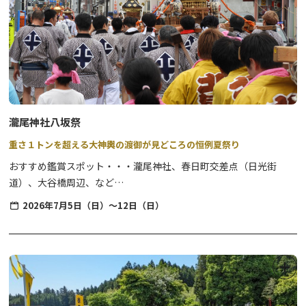
子観音」と呼ばれています。当日はたくさんの行灯が参道を照らし
ます。
子宝祈願として卵（生卵）１個の配布も行われ、子どもを授かった
ら（産まれたら）お礼として倍の２個を返すという、ユニークな風
習が伝わる祭事です。
※卵のお返し（お礼参り）は、本祭と毎年3月最終日曜日開催の大
祭時に受け付けています。
瀧尾神社八坂祭
重さ１トンを超える大神輿の渡御が見どころの恒例夏祭り
おすすめ鑑賞スポット・・・瀧尾神社、春日町交差点（日光街
道）、大谷橋周辺、など
※町内神輿（青年神輿）や子供神輿の渡御の実施有無や内容につい
2026年7月5日（日）～12日（日）
ては、各町内ごとに異なります。
例年7月上旬から中旬になると、大神輿が神社の大鳥居前に安置さ
れます。（変更される場合があります）
期間中は、仮安置した大神輿を見学することができ、祭のメイン行