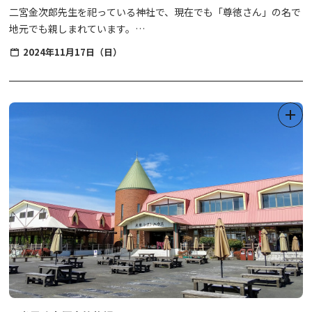
二宮金次郎先生を祀っている神社で、現在でも「尊徳さん」の名で
地元でも親しまれています。
境内にある薪を背負った像のイメージからも、学問の神様として知
2024年11月17日（日）
られています。
またその昔、藩や村の財政再建・復興を行ったことから、経営、財
福、商売繁盛など金運のご利益もあります。境内には、ご遺体全て
が安置された史跡、二宮尊徳翁の墓所や宝物館といった見どころが
あり、お参りの際にはぜひ併せて見学下さい。
人慣れしている鳩に餌やり体験もできます。
手水舎では季節の花手水が生けられ、花手水スポットしても人気で
すので、フォトジェニックな1枚をぜひどうぞ。
【例大祭】11月17日（固定日）
※祭事の詳細については、神社公式ＷＥＢサイトやＳＮＳをご確認
ください。