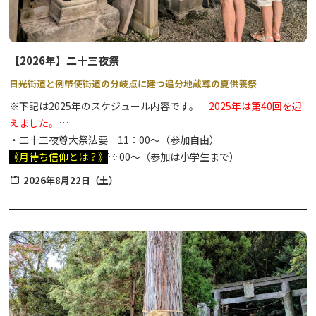
【2026年】二十三夜祭
日光街道と例幣使街道の分岐点に建つ追分地蔵尊の夏供養祭
※下記は2025年のスケジュール内容です。
2025年は第40回を迎
えました。
・二十三夜尊大祭法要 11：00～（参加自由）
・子どもがらまき 17：00～（参加は小学生まで）
《月待ち信仰とは？》
・バンド演奏 17：30～
特定の月齢の月の出を待ち、その月を拝む信仰のこと。二十三夜月
2026年8月22日（土）
・ビンゴゲーム 19：15 ～（参加には参加券（1枚100円、おひと
を拝する理由は定かではありませんが、満月と新月の中間にあたる
り5枚まで）の購入が必要です。券の販売は会場本部テントにて
とか、お地蔵様の縁日にあたる24日の前夜だから、ともいわれて
17：30～）
います。
・小倉町１・２丁目彫刻屋台の展示
二十三夜祭（にじゅうさんやさい）は、追分地蔵尊境内に祀られて
いる「二十三夜尊」のお祭りです。