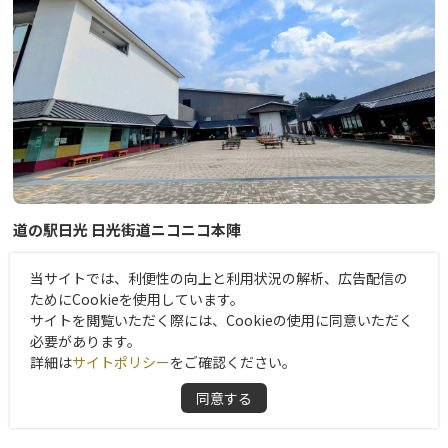
その他の詳細は、公式WEBサイトをご確認ください。
道の駅日光 日光街道ニコニコ本陣
街なかにある珍しい道の駅！日光市の歴史・文化・観光・交流拠点施設
当サイトでは、利便性の向上と利用状況の解析、広告配信の
世界遺産「日光の社寺」や関東の奥座敷「鬼怒川・川治温泉」、平
ためにCookieを使用しています。
家落人伝説の残る「湯西川温泉」等への玄関口として今市の中心部
サイトを閲覧いただく際には、Cookieの使用に同意いただく
必要があります。
にオープン！
イベントをはじめ、演奏会や発表会など多数の催事に利用可能な多
詳細は
サイトポリシー
をご確認ください。
目的ホール「ニコニコホール」、日光市内はもちろん、栃木県内の
農産物・お土産が手に入る「ニコニコマルシェ（商業施設）」、日
同意する
光グルメの代表のひとつ「日光そば」が味わえるそば店、海鮮料理
も嬉しいメニュー豊富な和食処などで構成される複合施設の道の駅