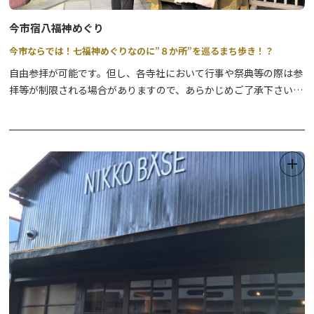
今市宿八福神めぐり
今市ならでは！七福神めぐりなのに”８か所”を巡るまち歩き！？
自由参拝が可能です。但し、各寺社において行事や祭典等の際は参
拝等が制限される場合がありますので、あらかじめご了承下さい。
【特製色紙・スタンプ帳を販売中！】参拝・来訪記念にぜひどう
ぞ。
①道の駅日光 日光街道ニコニコ本陣 観光情報館（日光市観光協
会）
・販売時間 9：00～17：00 （年中無休）
・販売物
●色紙 1枚 800円
スタンプを全て集めたら、神棚や玄関などぜひ飾ってください。
●スタンプ帳 1冊 1,500円（特製オリジナル巾着付 ♪ ）
八福神めぐり専用スタンプ帳として新たに制作した、カワイイ和柄
のスタンプ帳となっています。冊子留めの帯色は
2色（ベージュ・
ブラウン）からお好きな色をお選びいただけます。