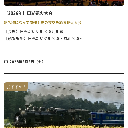
【2026年】日光花火大会
新名称になって開催！夏の夜空を彩る花火大会
【会場】日光だいや川公園河川敷
【観覧場所】日光だいや川公園・丸山公園
2026年8月8日（土）
日光の夏の風物詩、8月に開催される花火大会は、観覧場所は涼や
かな河川敷なのでロケーションも最高です。レジャーシートやイス
があると座ってゆっくりと鑑賞できますよ。
露店の出店もあり！夏の風物詩をぜひお楽しみ下さい。
おすすめ!!
【車でお越しの皆様へ】
大谷橋付近河川敷駐車場・日光市七里地内河川敷駐車場・今市小学
校・今市第二小学校を一般駐車場としてご利用下さい。
※日光だいや川公園並びに丸山公園近辺に
駐車場はございません。
送迎による駐停車も禁止です。