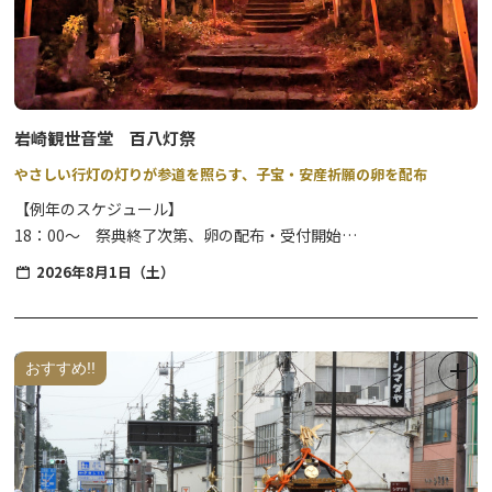
そんな当エリアでは、毎週のように「朝市」や「六斎市」と呼ばれ
る「市＝いち」が盛んに開催されていたことから、「今市」という
地名が名付けられたといわれています。
岩崎観世音堂 百八灯祭
やさしい行灯の灯りが参道を照らす、子宝・安産祈願の卵を配布
【例年のスケジュール】
18：00～ 祭典終了次第、卵の配布・受付開始
20：00頃 消灯予定
2026年8月1日（土）
【駐車場】無料（お堂下の公民館等の駐車場を利用可）
※小雨斎行、荒天時中止。また、雨天の場合は行灯の設置はありま
せん。
おすすめ!!
※夜間の開催のため、足元には十分ご注意ください。（懐中電灯等
の照明器具をご持参ください）
子授け・安産の仏様として祀られている岩崎観世音は、別名「鶴の