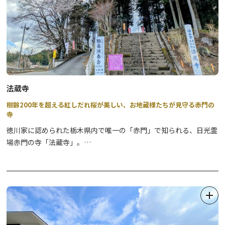
に気軽にお声がけ下さい。
●奥日光スノーシュー奥日光の原生林の中で雪を楽しむ、どなたで
【参拝にあたりご協力のお願い】行事や法要、その他寺社からの指
も参加できる楽しいツアーです。
示があった場合は、従っていただきますようお願いいたします。
⇒
詳細はこちら
●奥日光エアボード&スノーシュースイスで生まれ、欧州ではすで
に人気沸騰中のエアボートを楽しむツアーです。
⇒
詳細はこちら
法蔵寺
樹齢200年を超える紅しだれ桜が美しい、お地蔵様たちが見守る赤門の
●奥日光スノーサイクリング圧雪された緩やかな雪道のサイクリン
寺
グを楽しみながら、日光国立公園の冬の絶景を満喫するツアーで
徳川家に認められた栃木県内で唯一の「赤門」で知られる、日光霊
す。
場赤門の寺「法蔵寺」。
⇒
詳細はこちら
境内には紅しだれ桜の古木が4月上旬に見頃を迎え、開花中は夜間
ライトアップ（１7時頃～２0時 雨天中止）が行われ、夜の花見
●BC. クロスカントリースキー奥日光で、上質なパウダースノーに
もお楽しみいただけます。
出会えるツアーです。
写経や写仏、念仏、瞑想が体験できますので、非日常体験としてい
⇒
詳細はこちら
かがですか？
※詳細は直接お寺までお問い合わせください。