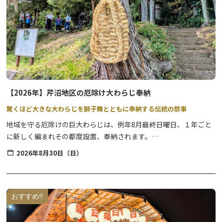
「おさんやさま（さん）」として地元で親しまれ、昔から《月待ち
信仰》のお祭りとして例年8月23日（年により変動あり）に、安産
や子育てを祈り線香を供えます。
地元自治会の主催のもと、抽選会やバンド演奏等の各種企画もお楽
しみいただけます。
【2026年】芹沼地区の厄除け大わらじ奉納
驚くほど大きな大わらじを獅子舞とともに奉納する伝統の祭事
地域を守る厄除けの巨大わらじは、例年8月最終日曜日、１年ごと
に新しく編まれその都度設置、奉納されます。
併せて伝統芸能である獅子舞が奉納され、昔から今に続く地域の大
2026年8月30日（日）
切なお祭りです。
【当日のスケジュール】※時間は目安です。
午前中 わらじ作り
おすすめ!!
13:00〜13:30頃 浅間神社にて奉納（わらじ設置・獅子舞奉納）
14:00頃 高男神社にて獅子舞奉納