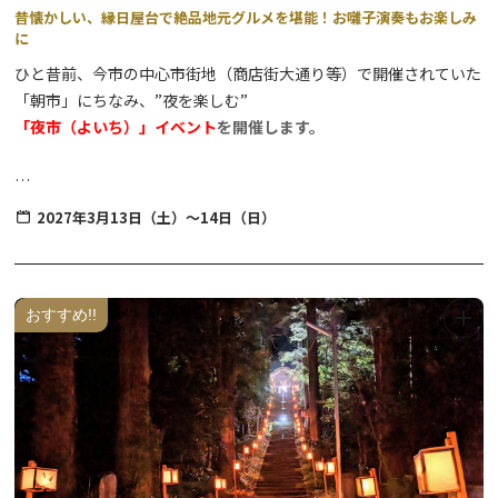
昔懐かしい、縁日屋台で絶品地元グルメを堪能！お囃子演奏もお楽しみ
に
ひと昔前、今市の中心市街地（商店街大通り等）で開催されていた
「朝市」にちなみ、”夜を楽しむ”
「夜市（よいち）」イベント
を開催します。
「尊徳先生（さん）」と呼ばれ今でも親しまれている今市が誇る偉
2027年3月13日（土）～14日（日）
人、二宮尊徳翁を祀る「報徳二宮神社」が会場です。
歴史ある神社の境内が提灯などの温かな灯りで照らされ、レトロ感
満載！
地元町内お囃子団体による演奏とともに、地元ならではの特産品や
おすすめ!!
絶品グルメを心ゆくまでお楽しみください。
【”今市（いまいち）”の名前の由来と『食』について】
日光市にある今市エリアは、四街道が交わることで人と同時に、
『食』や『物』が集まった場所です。