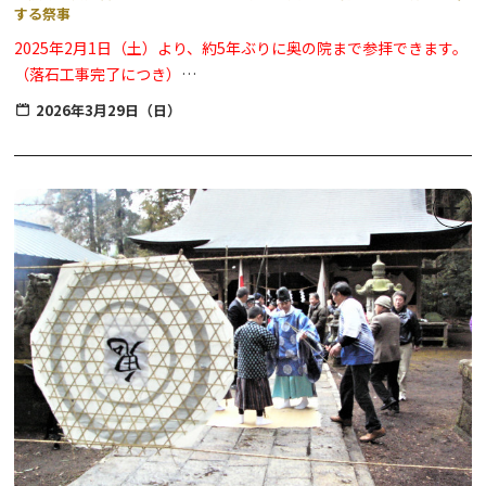
する祭事
2025年2月1日（土）より、約5年ぶりに奥の院まで参拝できます。
（落石工事完了につき）
※奥の院までは急な階段ですので、足元には十分注意してお進みく
2026年3月29日（日）
ださい。また、大変狭いスペースしかありませんので、観音様への
お参りは1組ずつの入替制となります。
※卵は十分な数が用意されていますので、無くなることはありませ
ん。
※堂内には昇殿できません。
子授け・安産のご利益があると伝えられている「鶴の子観音」が祀
られているお堂で例年３月の最終日曜日に開催されるお祭りです。
参拝者が子宝を祈願して卵を１個貰い受け、子供が産まれたら（子
供を授かったら）お礼に卵を倍の２個返すという風習があります。
※岩崎観世音堂は、普段は無人のお堂です。卵のお返しをご希望の
方は、本祭または８月上旬に開催の「百八灯祭（ひゃくはっとうさ