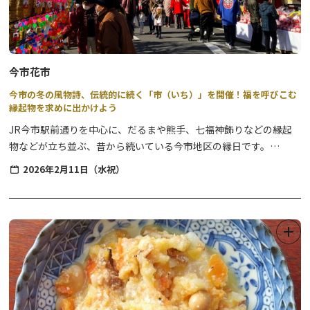
今市花市
今市の冬の風物詩、伝統的に続く「市（いち）」を開催！福を呼びこむ
縁起物を求めに出かけよう
JR今市駅前通りを中心に、だるまや熊手、七福神飾りなどの縁起
物などが立ち並ぶ、昔から続いている今市地区の縁日です。
例年、建国記念日の2月11日の祝日に開催され、縁起物のお店の他
2026年2月11日（水祝）
にも、焼きそばやお好み焼きなどの多数の露店も出店し、市（い
ち）を盛大に盛り上げます！
年が明け開運招福を願い、だるまや縁起物を求めに出かけてみませ
んか？