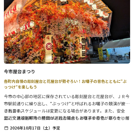
14:30頃 芹沼交差点にて奉納（わらじ設置・獅子舞奉納）
今市屋台まつり
各町内自慢の彫刻屋台と花屋台が勢ぞろい！お囃子の音色とともに”ぶ
っつけ”を楽しもう
今市の中心部の地区に保存されている彫刻屋台と花屋台が、ＪＲ今
市駅前通りに繰り出し、”ぶっつけ”と呼ばれるお囃子の競演が披露
されます。
※当日のスケジュールは変更になる場合があります。また、安全
間近で見る各町内の屋台は、迫力満点！お囃子の音色が祭りを一層
上、交通規制解除の時間が遅れる場合もありますので、あらかじめ
盛り上げます。
ご了承下さい。
2026年10月17日（土）予定