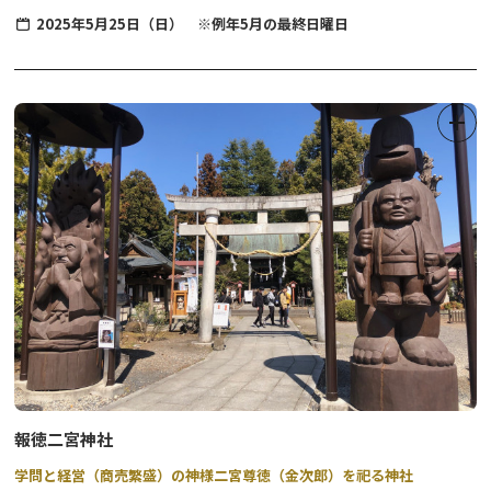
2025年5月25日（日） ※例年5月の最終日曜日
日光市吉沢（きちさわ）地区自治会の伝統行事「大杉様の村まわ
り」は、弓張りの提灯、天狗、鳥天狗、雌雄の獅子頭等で行列をつ
くり、無病息災や五穀豊穣を願って地区内をねり歩く行事です。
報徳二宮神社
学問と経営（商売繁盛）の神様二宮尊徳（金次郎）を祀る神社