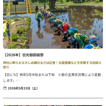
事は「大神輿渡御」です。
木造でできた神輿が町内をねり歩き、夏の暑さに負けない迫力の雰
囲気を体験できます。
※祭事内容については変更となる場合がありますので、必ずお問合
せのうえお出かけください。
【2026年】日光御田植祭
神社に飾られる大しめ縄の太さは圧巻！五穀豊穣などを祈願する田植え
祭り
【日にち】例年5月中旬または下旬 ※苗の生育状況等により変動
します。
【時間】神事：8時頃～、参進：神事終了後9時頃～、田植え：10
2026年5月23日（土）
時～11時頃
【場所】森友瀧尾神社・森友地区の指定神田