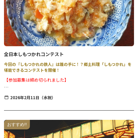
全日本しもつかれコンテスト
今回の『しもつかれの鉄人』は誰の手に！？郷土料理「しもつかれ」を
堪能できるコンテストを開催！
【参加募集は締め切られました】
・整理券配布 9：30～
2026年2月11日（水祝）
・入場（投票）10：30～13：00の間で入替制
※ご入場につきましては、整理券に記載のある指定時間帯で50人
ずつの入替制につき、整理券をお持ちでない方はご入場いただけま
せん。
おすすめ!!
・審査発表、表彰式 13：30～