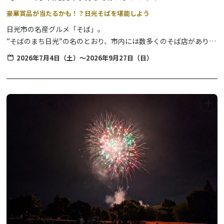
豪華賞品が当たるかも！？日光そばを堪能しよう
日光市の名産グルメ「そば」。
”そばのまち日光”の名のとおり、市内には数多くのそば店があり、
１年を通して季節ごとの味をお楽しみいただけます。
2026年7月4日（土）～2026年9月27日（日）
そんな日光そばを堪能できるスタンプラリーが、今年も”夏”から開
催中です。
暑い夏にはさっぱりとした、期間限定・店舗限定提供の『夏そば』
や、名店揃いの日光そばをこの機会に味わってみませんか？
【日光夏の手打ちそばスタンプラリー】
開催期間：2026年7月4日（土）～9月27日（日）
日光市内の参加店舗をめぐり、スタンプを集めて応募しよう！
参加店舗のスタンプを3つ集めると、宿泊代30,000円分といった豪
華賞品や日光特産品が当たる抽選に応募できます。期間中は何度で
も応募可能、全店舗制覇賞もあり！
※営業時間や休業日は店舗によって異なりますので、お出かけ前に
ご確認ください。