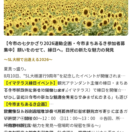
【今市の七夕かざり2026連動企画・今市まちあるき参加者募
集中】願いをのせて、縁日へ。日光の新たな魅力の発見
～SL大樹で出逢える2026～
夏真っ盛り。
8月10日、”SL大樹運行9周年”を記念したイベントが開催されま
す。その連動企画として、SL観光アテンダント主催の縁日・まちあ
【イマテラス縁日イベント】
るきイベントを併せて開催します。
下今市駅西側にあるima terrace（イマテラス）で縁日を開催☆彡
ぜひ、日光・今市の新たな魅力を発見してみませんか？
いっしょにロコモーション協議会キャラクター「にこまる」も遊び
に来るよ♪♪
【今市まちあるき企画】
飲食テントも出店しますので、ご休憩にもぜひお立ち寄りくださ
日光市シルバー人材センター所属の「杉並木観光ガイド」によるガ
▽開催日 2026年8月10日（月）
い。
イドツアー開催☆
▽時間 ①10：00～12：00 ②11：00～13：00 ※各回、所要
～内容～
「今市の新しい魅力を発見～宿場町の秘密を探る～」
時間2時間程度