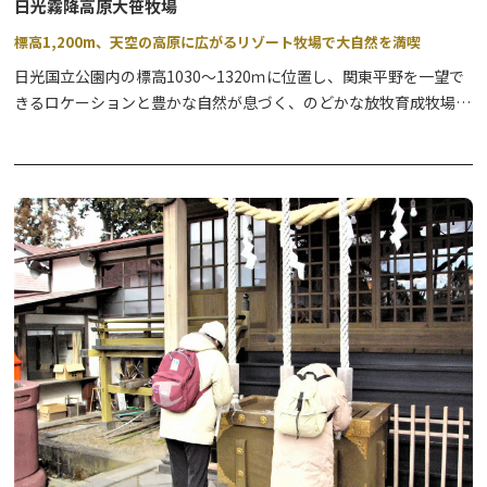
日光霧降高原大笹牧場
標高1,200m、天空の高原に広がるリゾート牧場で大自然を満喫
日光国立公園内の標高1030～1320ｍに位置し、関東平野を一望で
きるロケーションと豊かな自然が息づく、のどかな放牧育成牧場。
362ヘクタールもの面積を誇る、全国屈指の広さの牧場内には、動
物と一緒に遊べるふれあい施設や家族で楽しめるアスレチック、名
物のジンギスカンが食べられるレストランなどが設けられている
他、アイスクリームやバター作りを体験いただけます。
敷地内にはオートキャンプ場が併設され、アウトドア慣れしていな
い方でもお気軽にキャンプを楽しめます。冬期はスノーモービルの
迫力ある雪上体験もおすすめ。
四季を通して大自然を満喫できる観光牧場です。