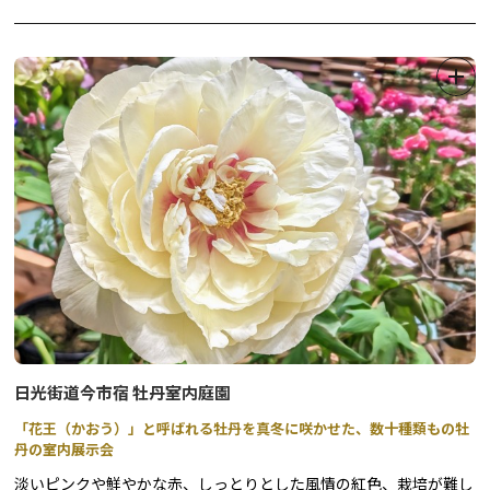
【例年のスケジュール】※変更になる場合があります。
「ぶっつけ」とは？
11：30 交通規制開始
2台以上の屋台が道路上でぎりぎりまで近付いてむき合い、お囃子
のリズムや響きで競演を行うことです。
13：00 屋台配置完了
昔は、行司軍配により一方のリズムが狂った時点で勝敗を決めたそ
13：45～ 第１回ぶっつけ開始
うですが、現在ではその限りではありません。
16：25～ 第２回ぶっつけ開始
17：00～ 提灯点灯（火入れ式）
18：00～ 総ぶっつけ開始
18：20 総ぶっつけ終了
18：30～ 手打ち式（本部に集合）
20：00～ 交通規制解除
日光街道今市宿 牡丹室内庭園
「花王（かおう）」と呼ばれる牡丹を真冬に咲かせた、数十種類もの牡
丹の室内展示会
淡いピンクや鮮やかな赤、しっとりとした風情の紅色、栽培が難し