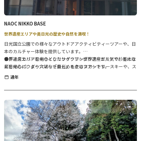
②金輪山 明静寺（みょうじょうじ）
日光市瀬尾791
・販売物 色紙 1枚 800円
※販売時間や詳細については、まずは日光市観光協会まで。TEL：
NAOC NIKKO BASE
0288-22-1525
世界遺産エリアや奥日光の歴史や自然を満喫！
日光国立公園での様々なアウトドアアクティビティーツアーや、日
【おすすめモデルコース】 ※巡る順番は決まっていません。
本のカルチャー体験を提供しています。
道の駅日光 日光街道ニコニコ本陣 発着（約８Kｍ、所要約３時間）
世界遺産エリアを中心としたサイクリングツアーが人気で、冬には
●ディスカバー日光サイクリングツアー世界遺産エリアや杉並木な
道の駅日光→明静寺→本敬寺→如来寺→報徳二宮神社→追分地蔵尊
奥日光のパウダースノーを楽しめるクロスカントリースキーや、ス
どを中心に、より穴場な「日光」を走るツアーです。
→徳性院→瑞光寺→瀧尾神社→道の駅日光
ノーシュー、雪上スキーのツアーも開催しています。
⇒
詳細はこちら
通年
●SATOYAMAサイクリングツアー日光連山から流れる綺麗な水に
【よくあるお問い合わせ例】
育まれた里山の風景を、E-BIKEに乗って楽しく巡るツアーです。
Q1：参加申込について
⇒
詳細はこちら
A：通年で自由参拝のため、お申し込みは不要です。
Q2：スタンプの押印について
●雲竜渓谷スノートレッキングNAOCのトレッキングツアーで一番
A：自由に押していただけるように外に設置されています。但し、
人気のあるツアーです。※健脚向き
如来寺は建物内（寺務所窓口）に設置されていますので、お寺の方
⇒
詳細はこちら