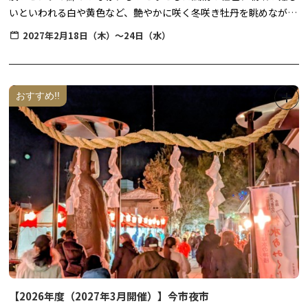
いといわれる白や黄色など、艶やかに咲く冬咲き牡丹を眺めなが
ら、一足早い春を楽しみませんか？
2027年2月18日（木）～24日（水）
牡丹は昔から、数ある花の中でもその見事な大輪の咲き様から「花
王」とも呼ばれ、日光東照宮や家光廟大猷院の彫刻などにも数多く
用いられています。
おすすめ!!
本来5月期に咲く牡丹を特殊栽培で咲かせ、冬季に鑑賞いただける
花の祭典を開催します。
大輪の牡丹の端正な佇まいと、日本庭園風に装飾を施した室内会場
で、趣ある和の雰囲気をゆっくりとご堪能ください。
【2026年度（2027年3月開催）】今市夜市