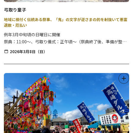
い）」の際にぜひお越し下さい。
弓取り童子
地域に根付く伝統ある祭事、「鬼」の文字が逆さまの的を射抜いて悪霊
退散・厄払い
例年3月中旬頃の日曜日に開催
祭典：11:00～、弓取り儀式：正午頃～（祭典終了後、準備が整い
次第）
2026年3月8日（日）
場所：三所（さんしょ）神社
家内繁栄と地域発展を祈願するお祭りです。神事の斎行後は、地域
で選ばれた男の子2人（その年の状況により女の子の場合がありま
す）が童子として袴姿で弓を取ります。
「鬼」の文字が逆さに書かれた的を射抜き、厄を払うという「弓取
り儀式」が行われ、昔から地域に伝わる大切な伝統行事です。