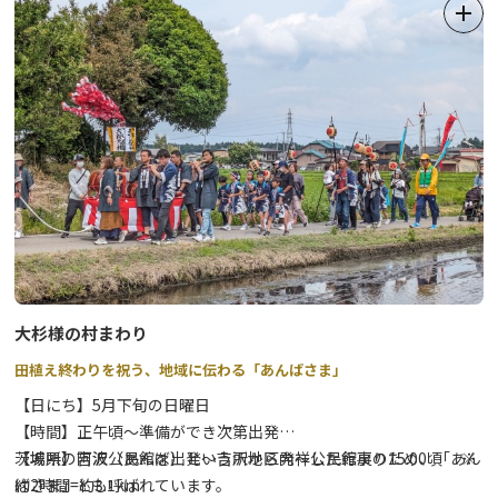
の灯籠が奉納され、日光市の文化財に指定されている、石造りの座
っているお地蔵様としては北関東一の大きさといわれる追分地蔵尊
もライトアップされます。
大杉様の村まわり
田植え終わりを祝う、地域に伝わる「あんばさま」
【日にち】5月下旬の日曜日
【時間】正午頃～準備ができ次第出発
【場所】吉沢公民館を出発～吉沢地区内～公民館戻り15:00頃 ※
茨城県の阿波（あんば）という所から発祥した行事のため、「あん
約2時間=約3.1km
ばさま」とも呼ばれています。