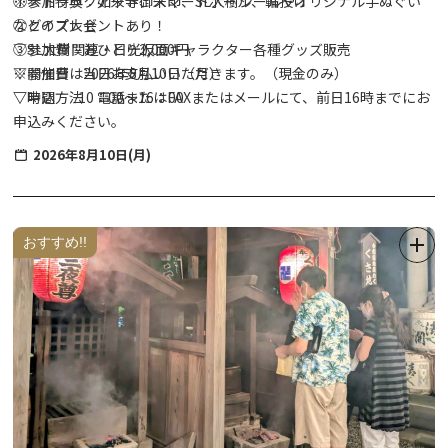
①ストラックアウト、スマートボール、輪投げ
※参加特典：如来寺御朱印、SL大樹シールやオリジナル手ぬぐい
②クイズ大会
などのプレゼントあり！
③SL大樹関連・日光仮面キャラクター各種グッズ販売
▽参加費 おひとり2,000円
▽開催日 2026年8月10日（月）
※参加費は当日お支払いいただきます。（現金のみ）
▽時間 10：00～16：00
▽申込方法 電話またはFAXまたはメールにて、前日16時までにお
申込みください。
2026年8月10日(月)
おすすめ!!