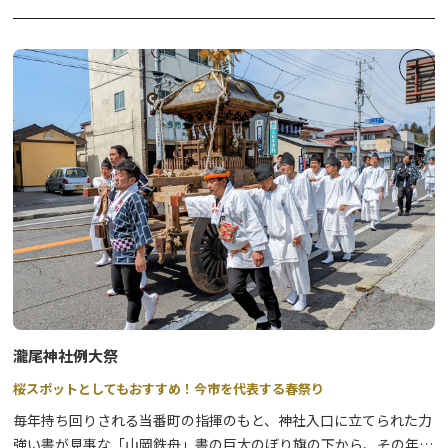
と、車で山頂まで行ける道があり、山頂には無料駐車場と公衆トイ
レが完備されていますので、安心してハイキングや散策が楽しめる
穴場スポットにもなっています。
瀧尾神社例大祭
桜スポットとしてもおすすめ！今市を代表する春祭り
毎年持ち回りされる当番町の指揮のもと、神社入口に立てられた力
強い書が見事な「山岡鉄舟」書の巨大のぼり旗の下から、その年の