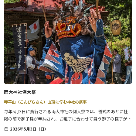
5月の田植え時期に執り行われる御田植祭は、神社での神事終了
後、近くの森友地区にある神田に徒歩で移動し手植えを行います。
秋の実りを祈る大切な神事です。
神田でしめ縄を作るための稲（古代米）の田植えを行ない、秋に刈
り取った稲を用いて大しめ縄を作ります。
両大神社例大祭
琴平山（こんぴらさん）山頂に佇む神社の祭事
毎年5月3日に斎行される両大神社の例大祭では、儀式のあとに社
殿の前で獅子舞が奉納され、お囃子に合わせて舞う獅子の様子が見
どころです。
2026年5月3日（日）
標高約460mほどの琴平山は、神社まで続く階段を上っていく参道