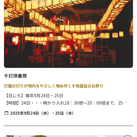
詳細は直接下記までお問合せください。
主催：日光商工会議所女性会「第22回しもつかれコンテスト」
事務局：0288-30-1171（土休日は休み）
「しもつかれ」は栃木県が生んだ郷土料理です。大豆・シャケの
頭・大根・にんじん等の食材を使った、栄養豊富な料理として親し
まれてきました。
千灯供養祭
毎回好評の「全日本しもつかれコンテスト」は、各店自慢のオリジ
灯籠の灯りが境内をやさしく埋め尽くす地蔵盆のお祭り
ナルしもつかれを試食していただき、審査ののち、”鉄人”が選ばれ
【日にち】毎年9月24日・25日
ます。
【時間】24日・・・明かり入れ18：30頃～20：00頃まで、25
郷土の歴史とともに
この機会に
ぜひご賞味ください。
日・・・8：00頃～20：00頃まで
※コンテストでは、投票形式で審査会が行われます。抽選会も実施
2025年9月24日（水）・25日（木）
されますので併せてお楽しみ下さい。
毎年9月24日・25日の2日間にわたって行われ、先祖の供養や交通
安全などの願いを込め灯籠に火を灯します。境内を埋めるほど多く