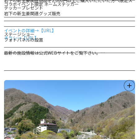
岩下の新生姜関連商品を2,000円以上ご購入いただいた方へ限定ス
コラボイベント限定 ネームステッカー
テッカープレゼント
岩下の新生姜関連グッズ販売
イベントの詳細→【URL】
ステージショー
チラシ→【URL】
フォトパネルの設置
最新の施設情報は公式WEBサイトをご覧下さい。
東武ワールドスクウェア
【先着50名】 アクリルスタンド付きチケットの販売
ご好評に
http://www.tobuws.co.jp/
つき完売いたしました。
「世界の遺跡と建築文化を守ろう」というテーマのもと、スフィン
クスや万里の長城、パルテノン神殿といった遺跡、サグラダファミ
リアやホワイトハウスなどの世界の有名建築物を25分の１の縮尺
で精巧に再現し展示しているテーマパークです。
その展示数は100を超え、人間も25分の１サイズになっており、そ
の目線の高さから建物を見上げると本物そっくり！