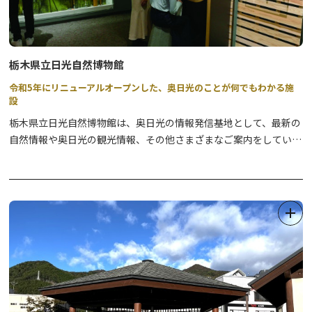
栃木県立日光自然博物館
令和5年にリニューアルオープンした、奥日光のことが何でもわかる施
設
栃木県立日光自然博物館は、奥日光の情報発信基地として、最新の
自然情報や奥日光の観光情報、その他さまざまなご案内をしていま
す。
令和5年3月31日にリニューアルオープンを迎えたばかりで、自然
系と人文系の常設展示室が大幅に改修されました。
最新のデジタル技術を活用した没入感のある映像コンテンツが採用
され、奥日光の自然をつくる水の流れや湿原の風景と生きものの様
子を迫力ある大画面でご覧いただける他、高精細な大型映像やAR
を取り入れたジオラマ展示や、英国大使館別荘建築により国際避暑
地の始まりとなった「英国公使アーネストサトウ」と奥日光のかか
わりを描いた映像などもお楽しみいただくことができます。