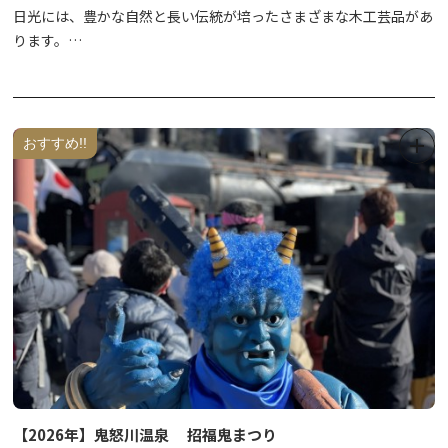
日光には、豊かな自然と長い伝統が培ったさまざまな木工芸品があ
ります。
日光木彫りの里工芸センターでは、日光彫や日光茶道具などの伝統
工芸品の展示のほか、日光彫の体験ができます。
日光彫体験教室は約1時間20分で、事前予約制となります。お気軽
にお問い合わせ下さい。
おすすめ!!
※現在、日光彫体験は、
小学校５年生以上の団体（１０名以上、一
般団体も可）のみ
とさせていただいております。
その他の団体様・個人の方について等、詳細は下記までお問合せく
ださい。
■mekke日光郷土センター
https://www.mekke-nikko.com/nikkobori
TEL 0288-25-5715
【2026年】鬼怒川温泉 招福鬼まつり