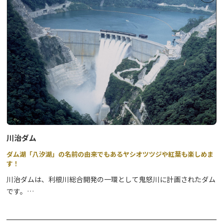
泉質はアルカリ性単純温泉で、神経痛、筋肉痛、関節炎などに良い
とされています。
駅に着いてすぐ、足湯に浸かりながら観光プランを考えたり、ひと
息ついたり。帰りの電車に乗る前に、旅の疲れを癒したり・・・。
手湯もお楽しみいただけますので、ハンドケアにもおすすめ。
お気軽にご利用下さい。
川治ダム
ダム湖「八汐湖」の名前の由来でもあるヤシオツツジや紅葉も楽しめま
す！
川治ダムは、利根川総合開発の一環として鬼怒川に計画されたダム
です。
昭和45年に工事が始まり、昭和58年に完成しました。