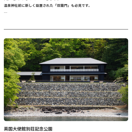
温泉神社前に新しく設置された「双龍門」も必見です。
【ロープウェイ行無料シャトルバスについて】
冬ダイヤのみ
、
事前予約が必要です。
《ご予約》
鬼怒川温泉ロープウェイ：0288-77-0700
英国大使館別荘記念公園