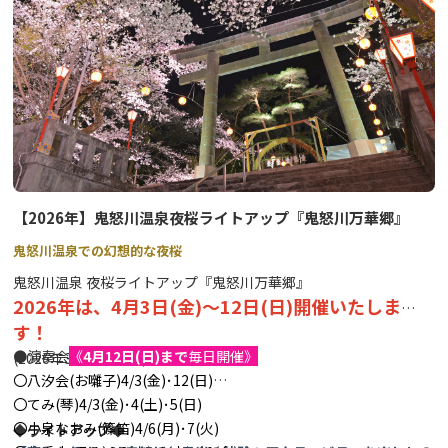
【2026年】鬼怒川温泉夜桜ライトアップ『鬼怒川万華郷』
鬼怒川温泉での幻想的な夜桜
鬼怒川温泉 夜桜ライトアップ『鬼怒川万華郷』
2026年は、4月3日(金)～12日(日)開催いたしま
す！
●演奏会
《
4月12日(日)まで
毎日開催》
(2026年3月情報更新)
〇八汐会(お囃子)4/3(金)･12(日)
〇てみ(琴)4/3(金)･4(土)･5(日)
〇小泉なおみ(篠笛)4/6(月)･7(火)
◆ライトアップ◆