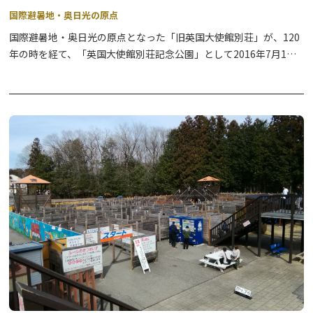
国際避暑地・奥日光の原点
国際避暑地・奥日光の原点となった「旧英国大使館別荘」が、120
年の時を経て、「英国大使館別荘記念公園」として2016年7月1日
開館しました。英国大使館別荘記念公園には奥日光の国際避暑地と
しての歴史や英国文化についての展示があり、別荘からの絶景だけ
でなく、歴史も学べる場所に整備されています。館内では、駐日英
国大使館シェフの監修を受けた紅茶やスコーンなどが楽しめる喫茶
スペースほか、2階の広縁からは、英国の外交官としてこの山荘を
建てたアーネスト・サトウが愛した中禅寺湖畔の「絵に描いたよう
な風景」を満喫できるなど、旧大使館別荘として使われていた当時
の雰囲気を感じることができます。