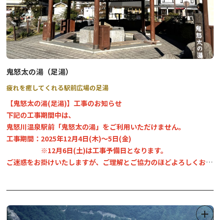
また、ガイドツアーや、セルフガイド機能が付いたe-bikeのレンタ
ル、低公害バスの運行、英国大使館別荘記念公園の運営など、奥日
光をより楽しめる様々なコンテンツを提供しています。
鬼怒太の湯（足湯）
疲れを癒してくれる駅前広場の足湯
【鬼怒太の湯(足湯)】工事のお知らせ
下記の工事期間中は、
鬼怒川温泉駅前「鬼怒太の湯」をご利用いただけません。
工事期間：2025年12月4日(木)～5日(金)
※12月6日(土)は工事予備日となります。
ご迷惑をお掛けいたしますが、ご理解とご協力のほどよろしくお願
い申し上げます。
東武鉄道鬼怒川温泉駅の駅前広場にある無料の足湯施設。鬼怒川温
泉のキャラクター・鬼怒太の像が目印です。