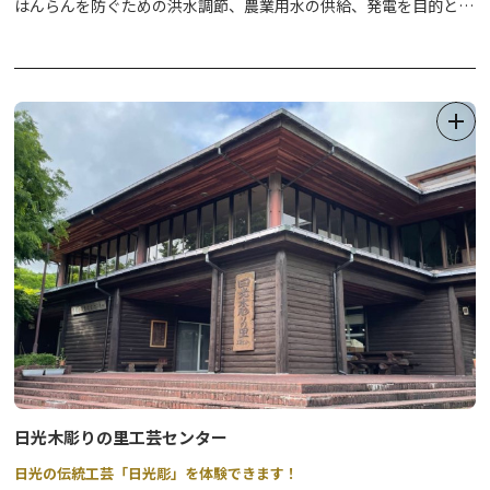
ても価値のある建造物です。
はんらんを防ぐための洪水調節、農業用水の供給、発電を目的とし
てつくられた、重力式コンクリートダムです。ダム資料館も併設さ
れているため、ダムについて学び、間近に迫力の光景を見ることが
できます。
◆鬼怒川ダム統合管理事務所◆
https://www.ktr.mlit.go.jp/kinudamu/index.html
※ダム資料館や放流等の情報は上記よりご確認ください。
上流に位置する「五十里湖」は、豊かな自然に囲まれ、静かな時間
の流れる湖畔を眺めることができます。
「五十里湖（いかりこ）」の名は、江戸から五十里の場所にあるこ
とから付けられたと言われています。
湯西川温泉や三依、会津へのドライブ途中に、休憩ついでに立ち寄
ってみてはいかがでしょうか。
日光木彫りの里工芸センター
日光の伝統工芸「日光彫」を体験できます！