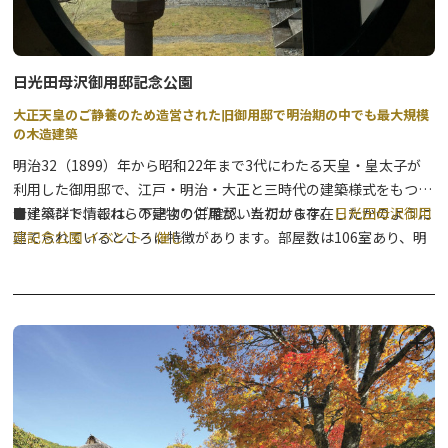
日光田母沢御用邸記念公園
大正天皇のご静養のため造営された旧御用邸で明治期の中でも最大規模
の木造建築
明治32（1899）年から昭和22年まで3代にわたる天皇・皇太子が
利用した御用邸で、江戸・明治・大正と三時代の建築様式をもつ集
合建築群で、これらの建物の併用が、当初から存在したかのように
■イベント情報は、下記よりご確認いただけます。
日光田母沢御用
建てられているところに特徴があります。部屋数は106室あり、明
邸記念公園 イベント・催し
治期に造営された御用邸の中でも最大規模の木造建築で、本邸が現
存する唯一の建物です。また、園内のシダレザクラは、御用邸の前
身である小林年保氏所有庭園に既に植栽され、当時の面影を今に伝
える記念の木で、樹齢は300～350年と推定され、優美な御用邸建
築の美しさに、自然観を添え、花時には際立った彩りを与えていま
す。建物は国の重要文化財に指定され、当時の建築様式や皇室文化
を垣間見ることができます。季節ごとの催しや、研修等での施設利
用(有料)もできますので、ご利用ください。