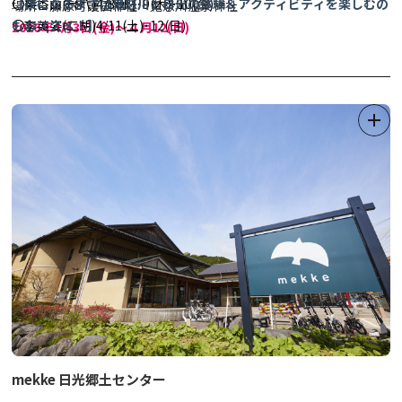
〇柴香山(尺八)4/8(水)･9(木)･10(金)
【夜になるまでは鬼怒川と日光の体験＆アクティビティを楽しむの
場所：藤原町護国神社・鬼怒川温泉神社
〇李英姿(二胡)4/11(土)･12(日)
もおススメ！】
2026年4
月3日(金)～４月12(日)
〇壱太郎(和太鼓)4/11(土)･12(日)
★市内の体験＆アクティビティをまとめた便利なコラムはコチラ！
18:00-20:30
→
日光・鬼怒川などで楽しめるおススメ体験＆アクティビティ
●出店（ライトップ期間中は飲食ブースやキッチンカーが出店いた
24選！！
します)
●シャトルバス※令和8(2026)年はシャトルバスの運行はございま
せんので、予めご了承ください。
◆春爛漫 さくら幸せぐるめ◆
(鬼怒川温泉・川治温泉・三依エリ
ア)
この時期限定の幸せメニューをご堪能いただけます。
詳細は「オニうま！ぐるめガイド」→
こちらをクリック
！
mekke 日光郷土センター