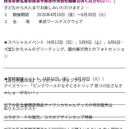
わんちゃんとの世界一周旅行気分をお楽しみください。
「世界がピンクに恋をする… ＃行きたすぎてしょーがない。」
岩下の新生姜とのコラボイベントを開催！
1日、または最低でも半日の滞在をおススメします。
子どもから大人までお楽しみいただけます♪
１ 開催期間 2026年4月10日（金）～6月30日（火）
２ 会 場 東武ワールドスクウェア
★スペシャルイベント（4月12日（日）、5月9日（土）、6月6日
（土））
イワシカちゃんのグリーティング、園内展示物とのフォトセッショ
ン
★常時開催イベント（4月10日（金）～6月30日（火））
【各日先着50名】 コラボフードスタンプラリー
クイズラリー 「ピンクワールドなぞときトリップ 見つけ出さなき
ゃしょーがない！」
岩下の新生姜関連商品やイワシカちゃんグッズの特別販売会
ぬりえコンテスト
コラボフードの販売、コラボデザインカップ特典