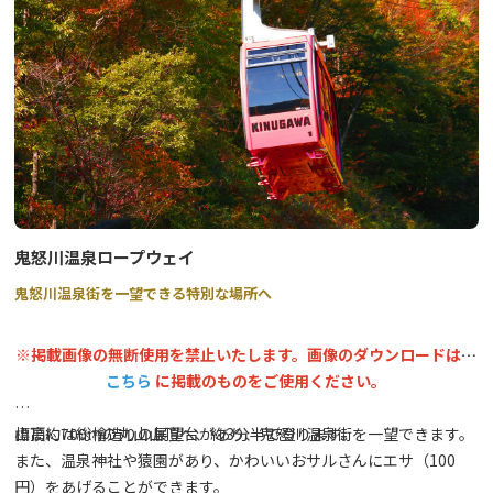
ンドによるもので、建材にもこだわりがあります。特に外壁に使用
されている日光杉の樹皮と薄板で構成された市松模様は、とても美
しいエッセンスとなっています。 別荘記念公園から見る中禅寺湖
の美しさも随一です。
鬼怒川温泉ロープウェイ
鬼怒川温泉街を一望できる特別な場所へ
※掲載画像の無断使用を禁止いたします。画像のダウンロードは、
こちら
に掲載のものをご使用ください。
標高約700mの丸山山頂へ、約3分半で登ります。
山頂には総檜造りの展望台があり、鬼怒川温泉街を一望できます。
また、温泉神社や猿園があり、かわいいおサルさんにエサ（100
円）をあげることができます。