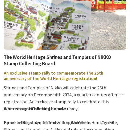
The World Heritage Shrines and Temples of NIKKO
Stamp Collecting Board
An exclusive stamp rally to commemorate the 25th
anniversary of the World Heritage registration!
Shrines and Temples of Nikko will celebrate the 25th
anniversary on December 4th 2024, a quarter century after the
registration.
An exclusive stamp rally to celebrate this
anniversary with tourists is now ready.
Where to get Colleting board
By collecting stamps from visiting the World Heritage Site,
・mekke Nikko Kyodo Center Tourist Information Center
Shrines and Temples of Nikko and related accomodation