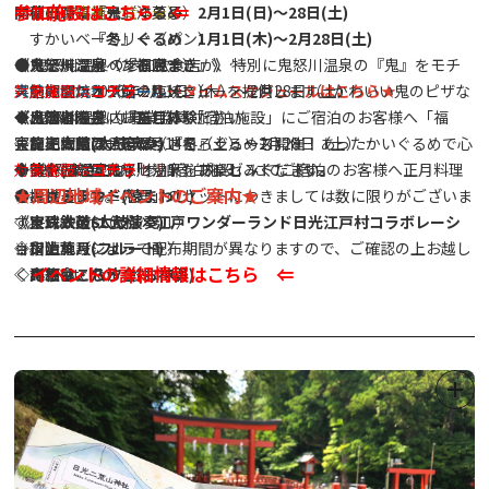
参加施設はこちら ⇐
夢の森福祉会（洋菓子）
〈ご利用店舗一覧→★〉
開催日時：『鬼』ぐるめ 2月1日(日)～28日(土)
すかいベーカリー（パン）
『冬』ぐるめ 1月1日(木)～2月28日(土)
たこ焼き屋（たこ焼き）
●ステージイベント
◆ 鬼怒川温泉の参加飲食店が、特別に鬼怒川温泉の『鬼』をモチ
《鬼怒川温泉 『福豆まき』》
鮎の塩焼き（鮎の塩焼き）
ステージスケジュール
ーフにしたオリジナルメニューを提供します。かわいい鬼のピザな
実施期間：2026年2月1日（木）～2月28日（土）
対象施設は
コチラ
！！
→タイムスケジュールはこちら
★
大門いちご（いちご）
～出演者～
ど、この機会にお楽しみください。
◆ 鬼怒川温泉内 事業協賛「宿泊施設」にご宿泊のお客様へ「福
《鬼怒川温泉 『正月体験』》
日光柘榴ファーム（さくろジュース）
◇龍王太鼓(太鼓演奏)
また、今回は一足早く『冬』ぐるめも開催！あったかいぐるめで心
豆・ミニ鬼面」のセットを
実施期間：2026年2月14日（土）～2月28日（土）
◇勢や(よさこい)
も体を温めて鬼怒川温泉をお楽しみください。
（各お部屋に１セット）プレゼントします。
◆ 鬼怒川温泉内 「参加宿泊施設」にてご宿泊のお客様へ正月料理
対象施設は
コチラ
！！
★周辺地域イベントのご案内★
●キッチンカー
◇おさるランド(猿まわし)
※「福豆・ミニ鬼面」のセットにつきましては数に限りがございま
を提供します。
K-Flavors（ワッフル）
◇宝珠太鼓(太鼓演奏)
す。
《東武鉄道SL大樹×江戸ワンダーランド日光江戸村コラボレーシ
和晴れ（ジェラート）
◇川上葉月(フルート)
※宿泊施設によって配布期間が異なりますので、ご確認の上お越し
ョン》
イベントの詳細情報はこちら ⇐
m's kitchen（タコス）
◇鬼祭會・八汐会(お神輿)
ください。
詳細はこちら
★
日光つぼ焼き芋（焼き芋）
◇YOSHI(大道芸)
◆ ミニ鬼面は、『鬼』だらけ事業にも参加いただけます。(ご提示
の方に特典がございます。)
●体験ブース（予定）
《湯西川温泉かまくらまつり》
射的
実施期間：2026年1月30日（金）～3月1日（日）
手裏剣道場
実施内容：沢口河川敷会場でのミニかまくら点灯
〈東武鉄道〉スマートボールゲーム（7日のみ）
金・土・日曜日のみ実施
〈東武鉄道〉こども制服体験（8日のみ）
点灯時間：17：30～21：00