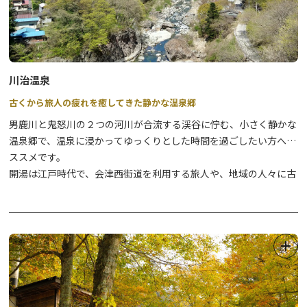
建物を飾る彫刻やレリーフ、ステンドグラスはまさに職人技です。
また、建築物を彩るように咲き誇る２万本以上の盆栽などの植物も
本物！四季により表情を変え、見る者を楽しませてくれます。
是非、無料で行われているガイドツアーに参加して、より園内を楽
しく回ってみてください。
川治温泉
古くから旅人の疲れを癒してきた静かな温泉郷
男鹿川と鬼怒川の２つの河川が合流する渓谷に佇む、小さく静かな
温泉郷で、温泉に浸かってゆっくりとした時間を過ごしたい方へオ
ススメです。
開湯は江戸時代で、会津西街道を利用する旅人や、地域の人々に古
くから親しまれてきました。泉質はアルカリ性単純泉で、神経痛や
リウマチなどはもちろんのこと、特にケガに効能があるといわれて
います。
下流へ進むと、景勝地「龍王峡」へ続く遊歩道も整備されており、
緑の匂いや川のせせらぎを感じながら散策やハイキングを楽しむこ
とができます。周辺の自然を満喫したら、温泉にのんびり浸かっ
て、疲れやストレスを癒してみてはいかがですか。