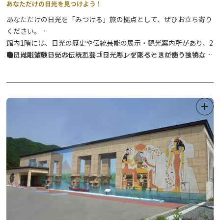
あなただけの日光を見つけよう！
あなただけの日光を「みつける」旅の拠点として、ぜひお立ち寄り
ください。
館内1階には、日光の歴史や伝統芸能の展示・観光案内所があり、2
階には眺望のいいおしゃれなコワーキングスペースがあります。
●日光彫体験日光の伝統工芸「日光彫」を彫るときに使う独特な彫
また、レンタサイクル・日光彫体験・鹿皮クラフト体験などのワー
刻刀「ひっかき刀」を使用し、自分だけのオリジナル作品を制作す
クショップも実施しています。
るワークショップです。
⇒
詳細はこちら
●鹿革クラフト体験なめらかで柔らかい肌触りが特徴の日光産の鹿
革や角を使い、自分だけのオリジナル作品を制作するワークショッ
プです。
⇒
詳細はこちら
●レンタサイクル日光の町中を観光するのに最適な電動アシスト自
転車のレンタルを行っています。
⇒
詳細はこちら
●コワーキングスペース山が見える大きな窓がある気持ちいい環境