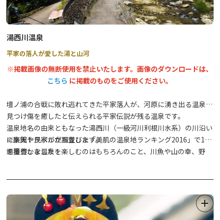
湯西川温泉
平家の落人が愛した湯と山河
※掲載画像の無断使用を禁止いたします。画像のダウンロードは、
こちら
に掲載のものをご使用ください。
壇ノ浦の合戦に敗れ逃れてきた平家落人が、河原に湧き出る温泉を
見つけ傷を癒したと伝えられる平家伝説が残る温泉です。
温泉地名の由来ともなった湯西川（一級河川利根川水系）の川沿い
に旅館や民家が立ち並びます。
※楽天トラベルが調査した「美肌の温泉地ランキング2016」で1位
湯量豊かな温泉を楽しむのはもちろんのこと、川魚や山の幸、野
を獲得しました！
鳥・鹿・熊・山椒魚の珍味など四季を感じる地元料理を心ゆくまで
堪能できます。
味噌べら等を囲炉裏でじっくり焼いて頂く落人料理も有名です。
また、1月下旬～3月上旬のかまくら祭では、沢口河川敷に並ぶミ
ニかまくらに、ローソクのあかりが灯され幻想的な風景が広がりま