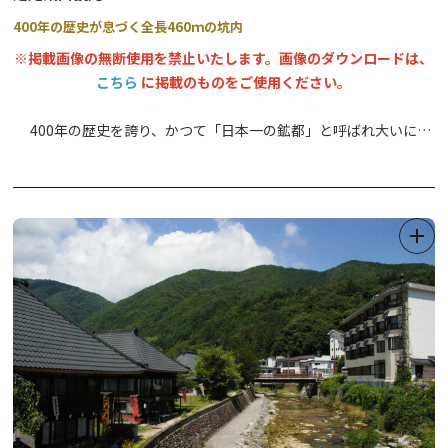
400年の歴史が息づく全長460ｍの坑内
※掲載画像の無断使用を禁止いたします。画像のダウンロードは、
こちら
に掲載のものをご使用ください。
400年の歴史を誇り、かつて「日本一の鉱都」と呼ばれ大いに栄
えた足尾銅山の坑内観光施設です。閉山後に坑内の一部が開放さ
れ、トロッコ電車に乗って全長約460メートルの薄暗い坑道に入っ
ていくと、当時の辛く厳しい鉱石採掘の様子が年代ごとにリアルな
人形で再現されています。鉱石から銅になるまでの過程などが展示
されている銅資料館と、足字銭の鋳造過程が展示されている鋳銭座
も併設されており、日本の近代化を支えた足尾銅山の歴史や役割を
学ぶことができます。
【足尾銅山の坑内mapはこちら】