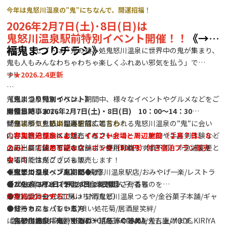
今年は鬼怒川温泉の”鬼”にちなんで、開運招福！
2026年2月7日(土)･8日(日)は
鬼怒川温泉駅前特別イベント開催！！
《→招
福鬼まつりチラシ》
祭のコンセプトは「鬼の棲み処鬼怒川温泉に世界中の鬼が集まり、
鬼も人もみんなわちゃわちゃ楽しくふれあい邪気を払う」で
す‼
→
★2026.2.4更新
鬼怒川温泉鬼まつりは、期間中、様々なイベントやグルメなどをご
《鬼まつり特別イベント》
★特集記事★
用意しています。
開催日時：2026年2月7日(土)・8日(日) 10：00～14：30
「鬼まつり」の楽しみ方は、こちら！
ぜひ、邪気を払い開運を招くと言われる鬼怒川温泉の”鬼”に会い
開催場所：鬼怒川温泉駅前広場
に、鬼怒川温泉へお越しください。
内容：地元グルメを販売するフードコート、射的や手裏剣体験など
◇参加宿泊施設により、イベント会場と周辺施設（２月７日、８日
ステージではさまざまなショーが行われます！
のみ）にて使用可能なクーポン券（500円）付き宿泊プラン販売
上記出展店舗と下記の店舗にて使用可能！（順不同）※急遽変更と
会場内では鬼グッズも販売します！
中！！
なる可能性がございます。
◆鬼まつりイベント期間◆
駅ナカショップACCESS鬼怒川温泉駅店/おみやげ一楽/レストラ
《鬼怒川温泉 『鬼』だらけ》
【2026年2月1日- 2月28日 28日間】
●フードコート（予定）
ンたしろ/タシロアート/お食事処杉ん子/香雅
◆『鬼』のグッズや、『鬼』を連想させるものを
実行委員会（おでん・甘酒など）
バウムクーヘン工房はちや/鬼怒川温泉つるや/金谷菓子本舗/ギャ
●身につけた方
対象施設は
コチラ
！！
健ちゃんち（もつ煮）
ラリーカフェパントエ/唄い処花菊/居酒屋笑絆/
●お持ちになっている方
鬼に金棒（牛串、牛カレー）
おみやげ処すみ屋/BENTO CAFE KODAMA/大吉庵/MODE KIRIYA
に各参加施設にて特別割引や粗品等の特典を差し上げます。
《鬼怒川温泉『鬼』ぐるめ・『冬』ぐるめ》