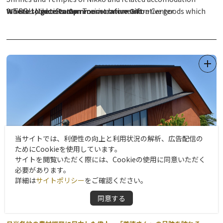
facilities, tourists can receive commemorative goods which
・TOBU Nikko Station Tourist Information Center
Where to get stamp
Where to receive Commemorative Gift
are exclusively prepared for the 25th anniversary.
*Please check the attached file for details about the stamp
・JR Nikko Station Tourist Information Center, etc.
locations.
・mekke Nikko Kyodo Center Tourist Information Center
Enjoy touring Shrines and Temples of Nikko with the
collecting board, which is available at the local tourist
*English version of Collectiong board is only distributed at the
●Nikko Toshogu Shrine
・TOBU Nikko Station Tourist Information Center
information center.
tourist information centers listed above.
- Located in the precincts beyond Front gate
・JR Nikko Station Tourist Information Center
(Toshogu Shrine ticket: 1,600 yen for adults, 550 yen for
① Visit "
elementary and junior high school students)
Where to get Colleting board
" as mentioned below
to obtain Collecting board.
② Visit "
- Located near the stairs inside Nikko Toshogu Museum
Where to get Stamp
" as mentioned below to collect
当サイトでは、利便性の向上と利用状況の解析、広告配信の
stamps on Collecting board.
(Museum admission ticket: 1,000 yen for adults, 400 yen for
For accomodation stamps,
ためにCookieを使用しています。
please ask at reception desk of accommodation facility you
elementary and junior high school students)
サイトを閲覧いただく際には、Cookieの使用に同意いただく
stay.
必要があります。
③ Once you fulfill the conditions for achievement, please bring
*Nikko Toshogu Shrine and Nikko Toshogu Museum combined
詳細は
サイトポリシー
をご確認ください。
your Collecting board to the "
ticket available
Where to
同意する
receive Commemorative Gift
(2,400 yen for adults, 870 yen for elementary and junior high
" as mentioend below.
The gifts
日光市歴史民俗資料館・二宮尊徳記念館
will be given according to the conditions for achievement.
school students)