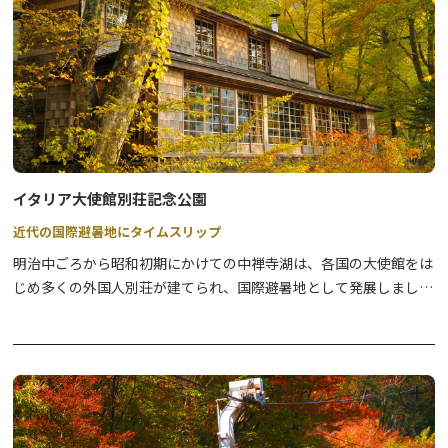
イタリア大使館別荘記念公園
近代の国際避暑地にタイムスリップ
明治中ごろから昭和初期にかけての中禅寺湖は、各国の大使館をは
じめ多くの外国人別荘が建てられ、国際避暑地として発展しまし
た。イタリア大使館別荘記念公園内の建物は、昭和3年イタリア大
使館の夏季別荘として建造され、平成9年まで歴代の大使が使用し
ていたものを、当時の設計図をもとに、床板・建具・家具などをで
きる限り再利用して復元したものです。また、副邸は、往時の歴史
を紹介する「国際避暑地歴史館」として整備されています。設計は
国内の様々な場所の建築にも足跡を残しているアントニン・レーモ