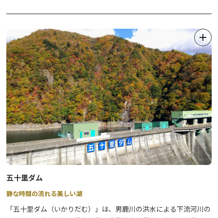
日光を訪れる外国人の増加を見越した博士は善一郎に外国人専用の
宿泊施設を作ることを進言。
この言葉を受けて善一郎は民宿創業を決意し、四軒町（現在の本
町）の自宅を改造して、1873年（明治6年）に「金谷カテッジイ
ン」を開業しました。
これが金谷ホテルの始まりです。
金谷ホテル設立までの20年間、純日本風の建物の中で英国人旅行
家イザベラ・バードなど著名人を含む多くの外国人客をもてなしま
した。
江戸時代には武家屋敷であったことから通称「金谷侍屋敷」と呼ば
れた建物は、宿泊施設としての役割を終えてからも120年以上同じ
場所に大切に保存されてきました。
2014年4月に国の登録有形文化財になり、補強・修復工事の後、
「資料展示室」を伴う「金谷ホテル歴史館」として、2015年3月一
五十里ダム
般公開がスタートしました。
静な時間の流れる美しい湖
日本で最も古い西洋式リゾートホテル発祥の地としての文化遺産的
な価値だけではなく、武家屋敷の様式をそのまま残す建築遺産とし
「五十里ダム（いかりだむ）」は、男鹿川の洪水による下流河川の