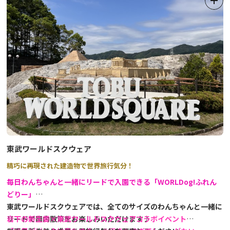
「勧善懲悪！ あっぱれ日光！SL大樹珍道中 ～EDO WONDER
TRAIN～」開催！
２０２６年２月２０日（金）～２３日（月・祝）の4日間→
★
EDO WONDERLAND日光江戸村は、江戸時代の文化を肌で体感で
きるカルチュラルパークです。
広大な敷地には、街道、宿場、商家街、忍者の里、武家屋敷など実
物さながらの町並みが再現されています。
江戸人たちとのふれあいや体験イベントを通して、活きた江戸の息
吹に触れることができるほか、お客様ご自身もお着替えをして江戸
人になりきることもできます。
東武ワールドスクウェア
お芝居が見られる7つの劇場、歴史や文化を学ぶことができる展示
精巧に再現された建造物で世界旅行気分！
館、そして、ここでしか味わえないお食事など、まさに百花繚乱
の“EDO”があなたの旅の思い出を彩ります。
毎日
わんちゃんと一緒にリードで入園できる「WORLDog!ふれん
特に、忍びの神髄を全身で感じることのできる迫力の忍者ショー、
どりー」
美しさに息を飲むだけでなく笑いもある花魁劇場、笑い転げるほど
東武ワールドスクウェアでは、全てのサイズのわんちゃんと一緒に
のお芝居が楽しめる両国座など、是非、様々なお芝居やショーをご
リードで園内散策をお楽しみいただけます♪
岩下の新生姜×東武ワールドスクウェアコラボイベント
覧ください。