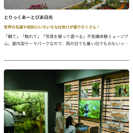
で、お仕事はいかがですか？
⇒
詳細はこちら
とりっくあーとぴあ日光
世界の名画や彫刻にいろいろな仕掛けが盛りだくさん！
その他詳細は、公式WEBサイトをご確認ください。
「観て」「触れて」「写真を撮って遊べる」不思議体験ミュージア
ム。屋内型テーマパークなので、雨の日でも暑い日でもおもいっき
り遊べちゃう！！見るだけなんてもったいない。カメラを持って不
思議ワールドにとびこもう！