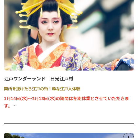
す。
※新型コロナウイルス感染症の影響により、内容が変更・休止とな
る場合もございます。お出かけの際に最新の情報をご確認くださ
い。
江戸ワンダーランド 日光江戸村
関所を抜けたら江戸の街！粋な江戸人体験
1月14日(水)～2月18日(水)の期間は冬期休業とさせていただきま
す。
なお、営業再開は2月19日（木）でございます。
その他、営業日につきましては、日光江戸村ホームページでご確認
ください。→
★