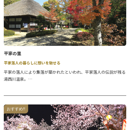
平家の里
平家落人の暮らしに想いを馳せる
平家の落人により集落が築かれたといわれ、平家落人の伝説が残る
湯西川温泉。
平家落人の生活様式を後世に残すため、村内の茅葺き屋根の民家を
移築し再現した民族村です。
平家が源平の戦に敗れてからちょうど800年目の昭和60年に建てら
れました。
おすすめ!!
1月下旬～2月下旬頃には
かまくら祭
、6月上旬には
平家大祭
が開催
されます。