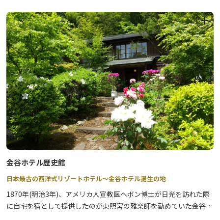
・アーチ式コンクリートダム
・ダム湖は「八汐湖」
〇資料室 ４月下旬～１１月下旬の9:30～16：30
金谷ホテル歴史館
日本最古の西洋式リゾートホテル～金谷ホテル誕生の地
1870年(明治3年)、アメリカ人宣教医ヘボン博士が日光を訪れた際
に自宅を宿として提供したのが東照宮の雅楽師を勤めていた金谷善
一郎です。