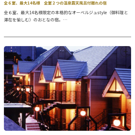
全６室、最大14名様 全室２つの温泉露天風呂付離れの宿
全６室、最大14名様限定の本格的なオーベルジュstyle（御料理と
滞在を愉しむ）のおとなの宿。
2024年７月に完全リニューアルされた趣の異なる６室全てに２つ
の温泉露天風呂とプライベートガーデンを備えた贅沢な空間。
独自の仕入れルートで全国の高級食材を新鮮にご提供、有名料理家
の監修のもと洗練された美味なる懐石料理が愉しめる。
どこにも真似できない「食」・「滞在」・「おもてなし」に深いこ
だわりを持っている。