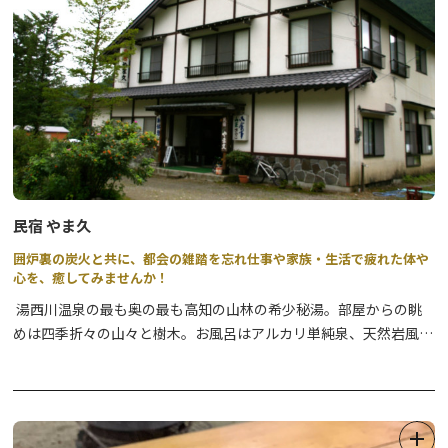
民宿 やま久
囲炉裏の炭火と共に、都会の雑踏を忘れ仕事や家族・生活で疲れた体や
心を、癒してみませんか！
湯西川温泉の最も奥の最も高知の山林の希少秘湯。部屋からの眺
めは四季折々の山々と樹木。お風呂はアルカリ単純泉、天然岩風呂
源泉掛け流し。料理は囲炉裏串焼きに季節の御膳。食材は地場野菜
に狩人店主の採った山川の物。夏涼しく冬寒さ厳しい山間の民宿で
す。