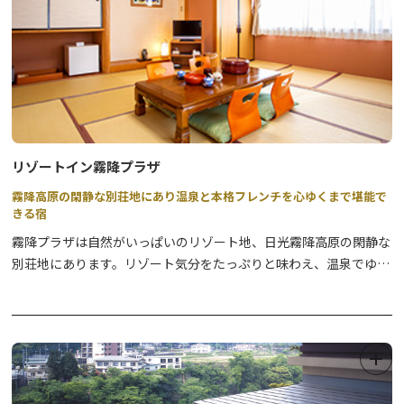
リゾートイン霧降プラザ
霧降高原の閑静な別荘地にあり温泉と本格フレンチを心ゆくまで堪能で
きる宿
霧降プラザは自然がいっぱいのリゾート地、日光霧降高原の閑静な
別荘地にあります。リゾート気分をたっぷりと味わえ、温泉でゆっ
たりくつろぎ、おいしい食事が堪能でき心身ともにリフレッシュし
ていただけます。日光連山の四季折々の眺望と風情が楽しめ、訪れ
るごとにその景色を変えてくれます。東照宮やテーマパーク、スポ
ーツ施設などのアクセスもよく、日光探勝の拠点として是非ご利用
下さい。