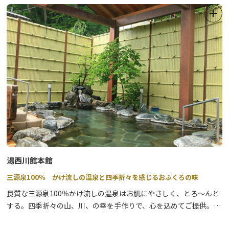
湯西川館本館
三源泉100％ かけ流しの温泉と四季折々を感じるおふくろの味
良質な三源泉100％かけ流しの温泉はお肌にやさしく、とろ～んと
する。四季折々の山、川、の幸を手作りで、心を込めてご提供。名
物熊鍋、鹿刺しも人気！