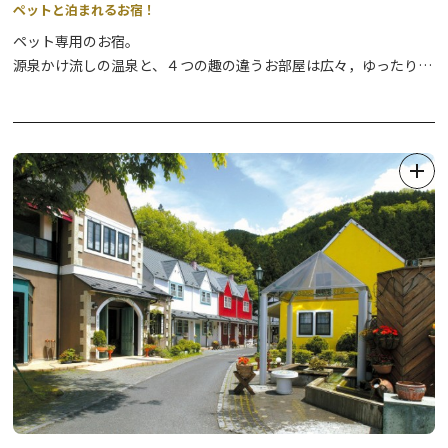
ペットと泊まれるお宿！
ペット専用のお宿。
源泉かけ流しの温泉と、４つの趣の違うお部屋は広々，ゆったりと
した和室です。
お食事は地の物にこだわってお創りするお料理です。ゆるやかに過
ぎる寛ぎを楽しんでください。
そして天然温泉１００%源泉かけ流しの温泉は貸切でご利用頂けま
す。