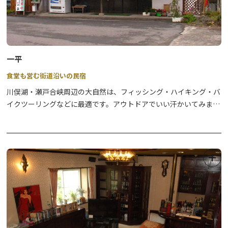
一平
食堂も営む街道沿いの民宿
川俣湖・瀬戸合峡周辺の大自然は、フィッシング・ハイキング・バ
イクツーリングなどに最適です。アウトドアでいい汗かいてみませ
んか。
源泉かけ流しのアルカリ温泉に入り、日頃の疲れをとったあとは、
季節の食材をふんだんに使った女将の田舎料理、手打ちそば、地酒
をご賞味ください。
釣り情報・道路情報などもお気軽にお問合わせください。