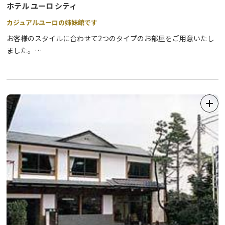
ホテル ユーロ シティ
カジュアルユーロの姉妹館です
お客様のスタイルに合わせて2つのタイプのお部屋をご用意いたし
ました。
各部屋には、ホテル敷地内に湧く天然温泉100％を贅沢に掛け流す
露天風呂がございます。
スイート感覚でお泊りいただけるようご用意した「庭園露天風呂付
メゾネット室」では、ご家族や小グループのみなさまでお寛ぎいた
だくのに最適です。
お食事は、専任のシェフが作る和洋中のバイキングです。
カニなどの豪華メニューからデザートまで、こだわりのメニューを
ご用意しておりますので、思う存分ご堪能ください。