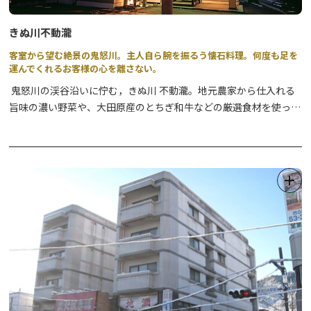
きぬ川不動瀧
客室から望む絶景の鬼怒川。主人自ら腕を振るう懐石料理。何度も足を
運んでくれるお客様の心を離さない。
鬼怒川の渓谷沿いに佇む，きぬ川 不動瀧。地元農家から仕入れる
旨味の濃い野菜や、大田原産のとちぎ和牛などの厳選食材を使った
懐石料理が自慢です。美しい自然を眺めながら、ゆっくりとお寛ぎ
ください。