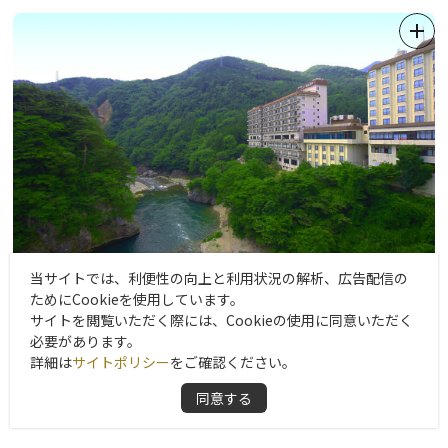
ペットも宿泊可能なので、周辺の閑静な森を散策することを楽しみ
にお越しになるお客様、また、スタッフのあたたかい心遣いを気に
入ってくださったお客様など、リピーターの方も多くいらっしゃい
ます。
また、自慢の三種の露天風呂は目の前に広がる森を眺めることがで
き、日光の四季折々の美しい自然をお燗酒と楽しむことができま
す！
厳選した食材を使ったディナー「ありの塔特製の欧風家庭料理」は
ボリューム満点。また、朝食のふわふわオムレツも好評です♪
当サイトでは、利便性の向上と利用状況の解析、広告配信の
ペット連れの方、お子様連れの方がもちろん、大人数のグループ、
ためにCookieを使用しています。
合宿での貸切利用も大歓迎です！
ホテルニューおおるり
サイトを閲覧いただく際には、Cookieの使用に同意いただく
電車の方は、駅まで送迎いたします。
必要があります。
名勝「楯岩」すぐ！鬼怒川の絶景で癒される！
詳細は
サイトポリシー
をご確認ください。
ぜひお気軽にお問合せください。
リピーターの多いお宿！
同意する
いずれのお部屋からでも四季を映す鬼怒川の眺望を楽めます。