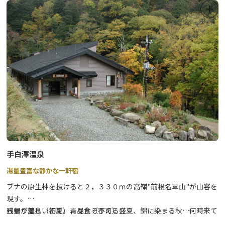
手白澤温泉
湯量豊富な静かな一軒宿
ブナの原生林を抜けると２，３３０ｍの高嶺"前根名草山"が山容を
現す。
残雪が美しい初夏、青々とそびえる盛夏、錦に染まる秋…何時来て
日帰り温泉（不可）、昼食（不可）
も自然の美しさが温かく迎えてくれる一軒宿です。