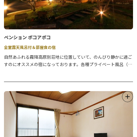
ペンション ポコアポコ
全室露天風呂付＆部屋食の宿
自然あふれる霧降高原別荘地に位置していて、のんびり静かに過ご
すのにオススメの宿になっております。各種プライベート風呂（露
天、檜、ジャグジー）付客室で、お部屋で夕食と朝食を味わってい
ただきます。夕食は黒毛和牛ステーキのコース料理となっておりま
す。朝食は焼きたてパンになります。貸切の露天風呂（洋風、和
風）もご利用いただけます。黒毛和牛ステーキが自慢ですので、お
泊りにいらしてください。