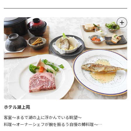
ホテル湖上苑
客室～まるで湖の上に浮かんでいる眺望～
料理～オーナーシェフが腕を振るう自慢の鱒料理～