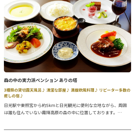
森の中の実力派ペンション ありの塔
3種類の貸切露天風呂♪ 清潔な部屋♪ 満腹欧風料理♪ リピーター多数の
癒しの宿♪
日光駅や東照宮から約5kmと日光観光に便利な立地ながら、周囲
は誰も住んでいない霧降高原の森の中に位置しております。
お部屋では新鮮な森の香りを楽しめ、野生の猿や鹿が飛び出すこと
も。