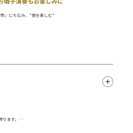
お囃子演奏もお楽しみに
市」にちなみ、”夜を楽しむ”
、二宮尊徳翁を祀る「報徳二宮神社」が会場です。
載！
品グルメを心ゆくまでお楽しみください。
』や『物』が集まった場所です。
「市＝いち」が盛んに開催されていたことから、「今市」とい
誇ります。