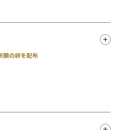
祈願の卵を配布
ん。
照明器具をご持参ください）
観音」と呼ばれています。当日はたくさんの行灯が参道を照ら