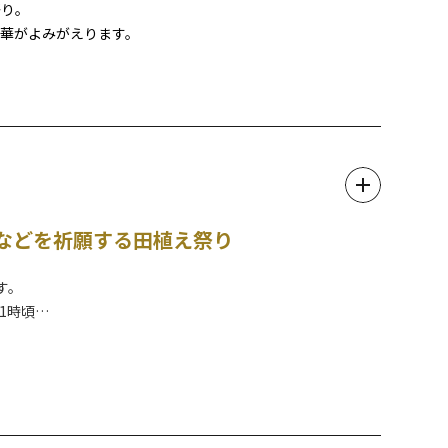
祭り。
華がよみがえります。
などを祈願する田植え祭り
す。
1時頃
くの森友地区にある神田に徒歩で移動し手植えを行います。
取った稲を用いて大しめ縄を作ります。