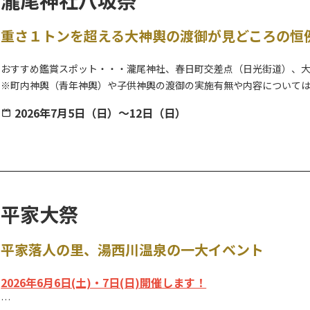
します。
子宝祈願として卵（生卵）１個の配布も行われ、子どもを授かったら
重さ１トンを超える大神輿の渡御が見どころの恒
風習が伝わる祭事です。
※卵のお返し（お礼参り）は、本祭と毎年3月最終日曜日開催の大祭時
おすすめ鑑賞スポット・・・瀧尾神社、春日町交差点（日光街道）、
※町内神輿（青年神輿）や子供神輿の渡御の実施有無や内容について
2026年7月5日（日）～12日（日）
例年7月上旬から中旬になると、大神輿が神社の大鳥居前に安置されま
期間中は、仮安置した大神輿を見学することができ、祭のメイン行事は
木造でできた神輿が町内をねり歩き、夏の暑さに負けない迫力の雰囲気
※祭事内容については変更となる場合がありますので、必ずお問合せ
平家大祭
平家落人の里、湯西川温泉の一大イベント
2026年6月6日(土)・7日(日)開催します！