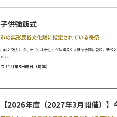
・小倉町１・２丁目彫刻屋台の展示
二十三夜祭（にじゅうさんやさい）は、追分地蔵尊境内に祀られてい
子供強飯式
「おさんやさま（さん）」として地元で親しまれ、昔から《月待ち信仰
産や子育てを祈り線香を供えます。
市の無形民俗文化財に指定されている奇祭
地元自治会の主催のもと、抽選会やバンド演奏等の各種企画もお楽しみ
山伏と強力に扮した（小中学生）が法螺貝や太鼓を合図に登場。新役
ます。
その後、「御飯食に案内もん」では別当が氏子扮する白装束を着た太
11月第3日曜日（毎年）
せます。そして「春駒式」では氏子二人が竹馬に跨り、拝殿内を駆け廻
無病息災や方策を祈る市の無形民俗文化財に指定されている奇祭です
※注意※
令和8年度より、開催日が変更となりました。
（変更前）毎年 11月25日 → （変更後）毎年 11月第3日曜日
【2026年度（2027年3月開催）