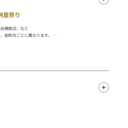
（産まれたら）お礼として倍の２個を返すという、ユニークな
例夏祭り
に受け付けています。
大谷橋周辺、など
は、各町内ごとに異なります。
す。（変更される場合があります）
「大神輿渡御」です。
を体験できます。
のうえお出かけください。