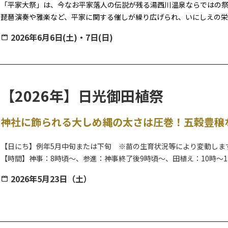
「平家大祭」は、今なお平家落人の伝説が残る湯西川温泉ならではの
琵琶演奏や雅楽など、平家に関する催しが繰り広げられ、いにしえの栄
2026年6月6日(土)・7日(日)
【日程】
６月６日（土） 前夜祭
20:15 壱太郎 太鼓演奏 （湯西川地区センター）
20:30 上臈（じょうろう）道中（湯西川温泉街）
【2026年】日光御田植祭
６月７日（日） 平家大祭
10:00 赤間神宮神事（平家の里）
神社に飾られる大しめ縄の太さは圧巻！五穀豊穣
大祭の宴 （平家の里・伝習館）
【日にち】例年5月中旬または下旬 ※苗の生育状況等により変動しま
10:45 赤間神宮 蘭陵王の舞
【時間】神事：8時頃～、参進：神事終了後9時頃～、田植え：10時～1
11:00 平 桜子 薩摩琵琶演奏①
【場所】森友瀧尾神社・森友地区の指定神田
11:30 Ren ケーナ演奏①
2026年5月23日（土）
12:00 おさるランド＆アニタウン 伝統芸能猿まわし
5月の田植え時期に執り行われる御田植祭は、神社での神事終了後、近
12:30 壱太郎 太鼓演奏①
秋の実りを祈る大切な神事です。
13:00 上臈参拝
神田でしめ縄を作るための稲（古代米）の田植えを行ない、秋に刈り
14:00 Ren ケーナ演奏②