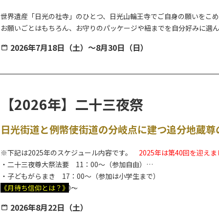
世界遺産「日光の社寺」のひとつ、日光山輪王寺でご自身の願いをこ
お願いごとはもちろん、お守りのパッケージや紐までを自分好みに選
2026年7月18日（土）～8月30日（日）
体験の開始時間は1日3回。
好きな時間を選んで、開始時間の5分前までに会場にお越しください。
夏休み限定で、期間中毎日開催します。
三佛堂も案内付で拝観いただけます。歴史解説など、なるほど！と学び
【2026年】二十三夜祭
日光街道と例幣使街道の分岐点に建つ追分地蔵尊
▼当日の流れ
受付 → お守り作り体験 → 三佛堂拝観（案内付）→ 特別開帳
※下記は2025年のスケジュール内容です。
2025年は第40回を迎え
・二十三夜尊大祭法要 11：00～（参加自由）
・子どもがらまき 17：00～（参加は小学生まで）
・バンド演奏 17：30～
《月待ち信仰とは？》
・ビンゴゲーム 19：15 ～（参加には参加券（1枚100円、おひと
特定の月齢の月の出を待ち、その月を拝む信仰のこと。二十三夜月を
2026年8月22日（土）
17：30～）
るとか、お地蔵様の縁日にあたる24日の前夜だから、ともいわれてい