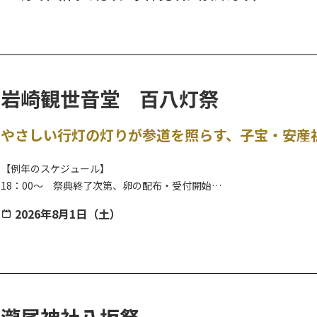
開催日 8月4日（神事のため、毎年同じ日に行われます）
岩崎観世音堂 百八灯祭
やさしい行灯の灯りが参道を照らす、子宝・安産
【例年のスケジュール】
18：00～ 祭典終了次第、卵の配布・受付開始
20：00頃 消灯予定
2026年8月1日（土）
【駐車場】無料（お堂下の公民館等の駐車場を利用可）
※小雨斎行、荒天時中止。また、雨天の場合は行灯の設置はありませ
※夜間の開催のため、足元には十分ご注意ください。（懐中電灯等の
子授け・安産の仏様として祀られている岩崎観世音は、別名「鶴の子
瀧尾神社八坂祭