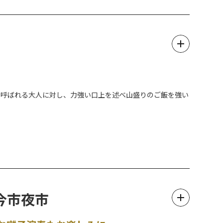
る「二十三夜尊」のお祭りです。
》のお祭りとして例年8月23日（年により変動あり）に、安
いただけます。
と呼ばれる大人に対し、力強い口上を述べ山盛りのご飯を強い
郎坊・次郎坊の口元に里芋を３度ずつ差し出し、それを食べさ
る神事が執り行われます。
。
】今市夜市