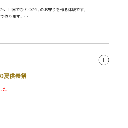
めた、世界でひとつだけのお守りを作る体験です。
んで作ります。
も多い体験です。
の夏供養祭
拝観
ました。
り5枚まで）の購入が必要です。券の販売は会場本部テントにて
拝する理由は定かではありませんが、満月と新月の中間にあた
ます。